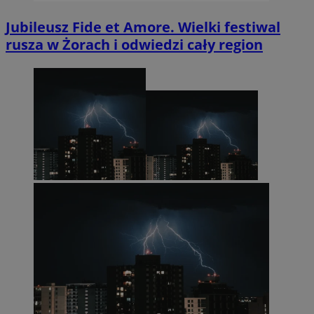
Jubileusz Fide et Amore. Wielki festiwal
rusza w Żorach i odwiedzi cały region