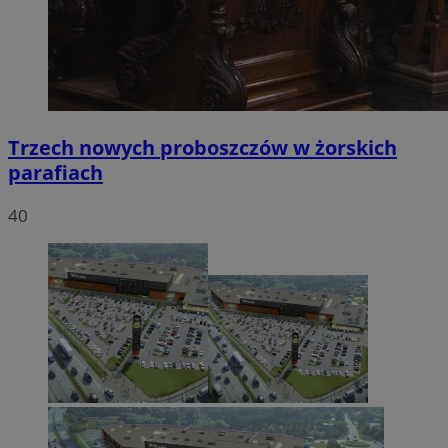
Trzech nowych proboszczów w żorskich
parafiach
40