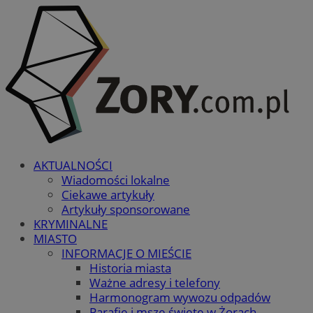
AKTUALNOŚCI
Wiadomości lokalne
Ciekawe artykuły
Artykuły sponsorowane
KRYMINALNE
MIASTO
INFORMACJE O MIEŚCIE
Historia miasta
Ważne adresy i telefony
Harmonogram wywozu odpadów
Parafie i msze święte w Żorach