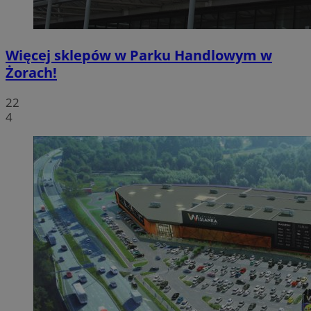
Więcej sklepów w Parku Handlowym w
Żorach!
22
4