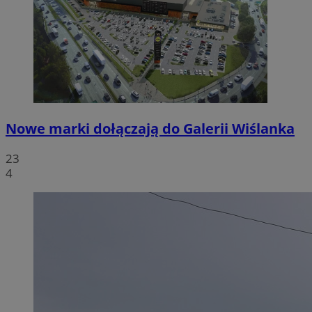
Nowe marki dołączają do Galerii Wiślanka
23
4