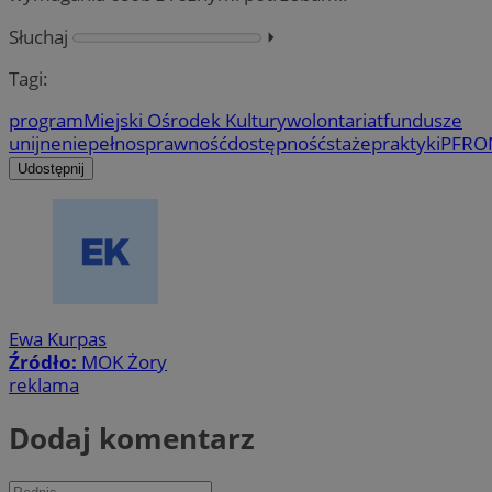
Słuchaj
⏵︎
Tagi:
program
Miejski Ośrodek Kultury
wolontariat
fundusze
unijne
niepełnosprawność
dostępność
staże
praktyki
PFRO
Udostępnij
Ewa Kurpas
Źródło:
MOK Żory
reklama
Dodaj komentarz