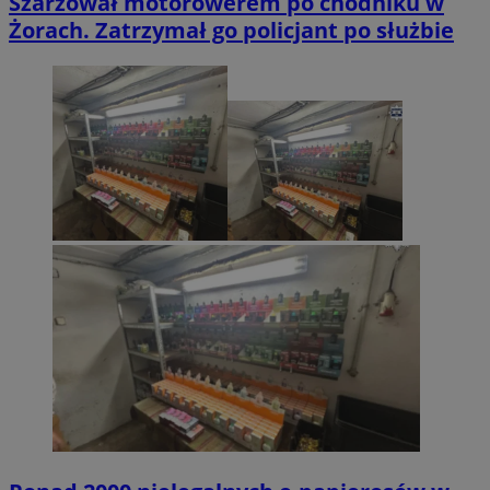
Szarżował motorowerem po chodniku w
Żorach. Zatrzymał go policjant po służbie