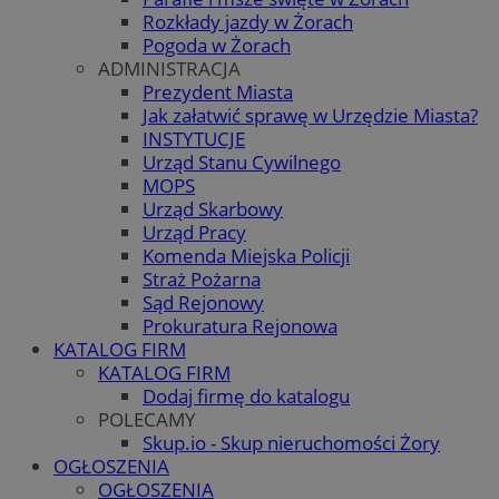
Rozkłady jazdy w Żorach
Pogoda w Żorach
ADMINISTRACJA
Prezydent Miasta
Jak załatwić sprawę w Urzędzie Miasta?
INSTYTUCJE
Urząd Stanu Cywilnego
MOPS
Urząd Skarbowy
Urząd Pracy
Komenda Miejska Policji
Straż Pożarna
Sąd Rejonowy
Prokuratura Rejonowa
KATALOG FIRM
KATALOG FIRM
Dodaj firmę do katalogu
POLECAMY
Skup.io - Skup nieruchomości Żory
OGŁOSZENIA
OGŁOSZENIA