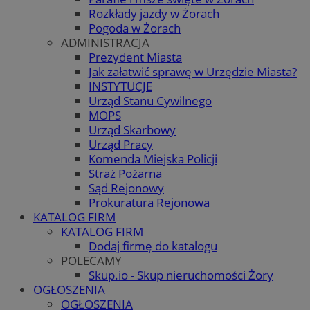
Rozkłady jazdy w Żorach
Pogoda w Żorach
ADMINISTRACJA
Prezydent Miasta
Jak załatwić sprawę w Urzędzie Miasta?
INSTYTUCJE
Urząd Stanu Cywilnego
MOPS
Urząd Skarbowy
Urząd Pracy
Komenda Miejska Policji
Straż Pożarna
Sąd Rejonowy
Prokuratura Rejonowa
KATALOG FIRM
KATALOG FIRM
Dodaj firmę do katalogu
POLECAMY
Skup.io - Skup nieruchomości Żory
OGŁOSZENIA
OGŁOSZENIA