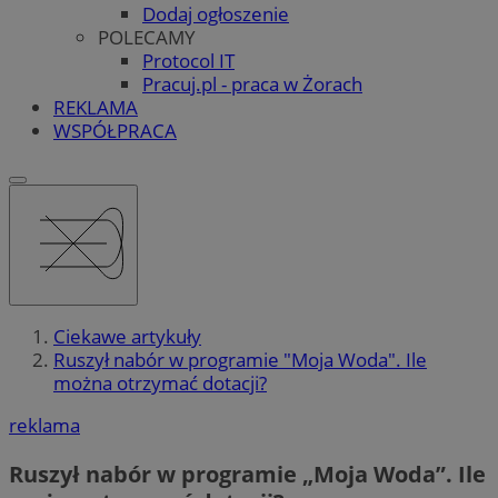
Dodaj ogłoszenie
POLECAMY
Protocol IT
Pracuj.pl - praca w Żorach
REKLAMA
WSPÓŁPRACA
Ciekawe artykuły
Ruszył nabór w programie "Moja Woda". Ile
można otrzymać dotacji?
reklama
Ruszył nabór w programie „Moja Woda”. Ile