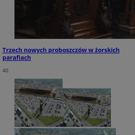
Trzech nowych proboszczów w żorskich
parafiach
40