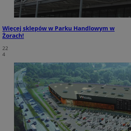
Więcej sklepów w Parku Handlowym w
Żorach!
22
4