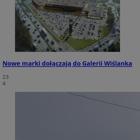
Nowe marki dołączają do Galerii Wiślanka
23
4