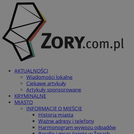
AKTUALNOŚCI
Wiadomości lokalne
Ciekawe artykuły
Artykuły sponsorowane
KRYMINALNE
MIASTO
INFORMACJE O MIEŚCIE
Historia miasta
Ważne adresy i telefony
Harmonogram wywozu odpadów
Parafie i msze święte w Żorach