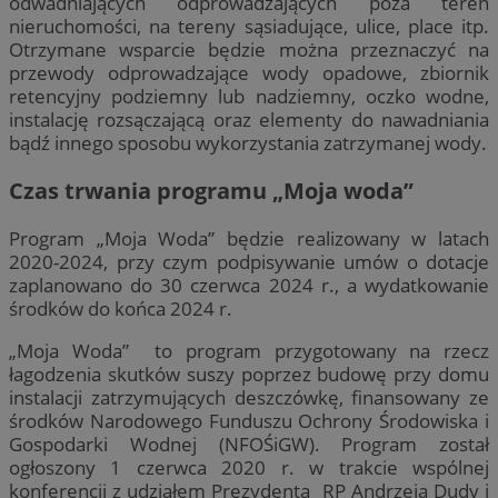
odwadniających odprowadzających poza teren
nieruchomości, na tereny sąsiadujące, ulice, place itp.
Otrzymane wsparcie będzie można przeznaczyć na
przewody odprowadzające wody opadowe, zbiornik
retencyjny podziemny lub nadziemny, oczko wodne,
instalację rozsączającą oraz elementy do nawadniania
bądź innego sposobu wykorzystania zatrzymanej wody.
Czas trwania programu „Moja woda”
Program „Moja Woda” będzie realizowany w latach
2020-2024, przy czym podpisywanie umów o dotacje
zaplanowano do 30 czerwca 2024 r., a wydatkowanie
środków do końca 2024 r.
„Moja Woda” to program przygotowany na rzecz
łagodzenia skutków suszy poprzez budowę przy domu
instalacji zatrzymujących deszczówkę, finansowany ze
środków Narodowego Funduszu Ochrony Środowiska i
Gospodarki Wodnej (NFOŚiGW). Program został
ogłoszony 1 czerwca 2020 r. w trakcie wspólnej
konferencji z udziałem Prezydenta RP Andrzeja Dudy i