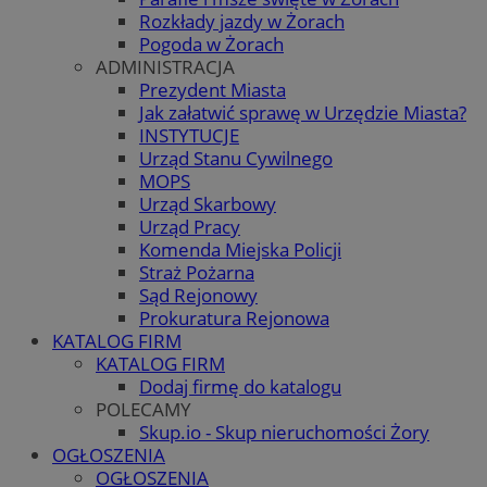
Rozkłady jazdy w Żorach
Pogoda w Żorach
ADMINISTRACJA
Prezydent Miasta
Jak załatwić sprawę w Urzędzie Miasta?
INSTYTUCJE
Urząd Stanu Cywilnego
MOPS
Urząd Skarbowy
Urząd Pracy
Komenda Miejska Policji
Straż Pożarna
Sąd Rejonowy
Prokuratura Rejonowa
KATALOG FIRM
KATALOG FIRM
Dodaj firmę do katalogu
POLECAMY
Skup.io - Skup nieruchomości Żory
OGŁOSZENIA
OGŁOSZENIA