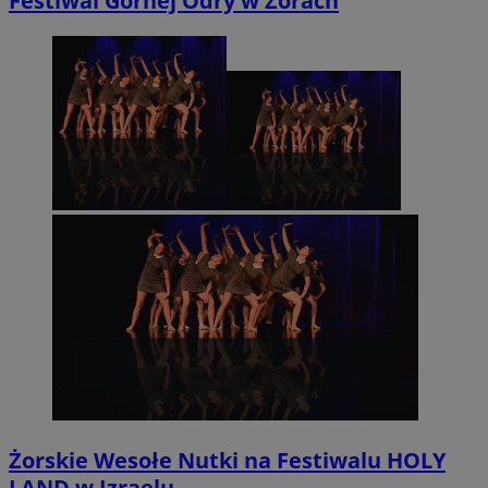
Festiwal Górnej Odry w Żorach
Żorskie Wesołe Nutki na Festiwalu HOLY
LAND w Izraelu