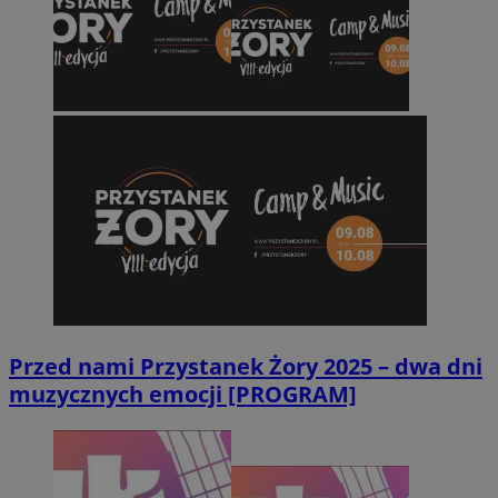
Przed nami Przystanek Żory 2025 – dwa dni
muzycznych emocji [PROGRAM]