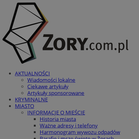
AKTUALNOŚCI
Wiadomości lokalne
Ciekawe artykuły
Artykuły sponsorowane
KRYMINALNE
MIASTO
INFORMACJE O MIEŚCIE
Historia miasta
Ważne adresy i telefony
Harmonogram wywozu odpadów
Parafie i msze święte w Żorach