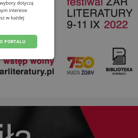
 wybory dotyczą
nym interesie
sz w każdej
DO PORTALU
esklasyfikowane
ane
owanie użytkownika i
j.