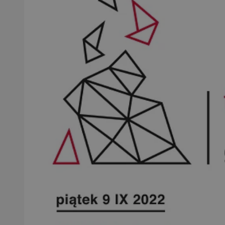
SessID
QeSessID
MvSessID
__cf_bm
suid
INGRESSCOOKIE
euds
VISITOR_PRIVACY_