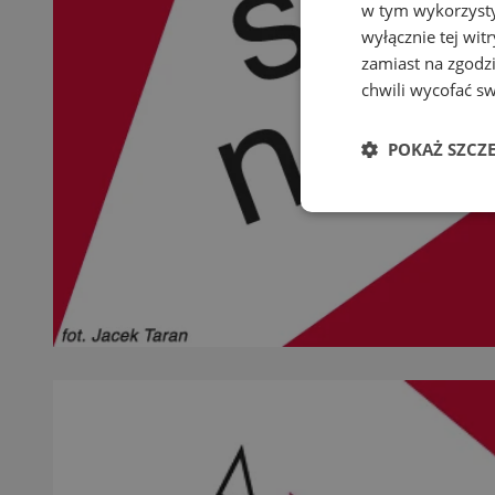
w tym wykorzysty
wyłącznie tej wi
zamiast na zgodz
chwili wycofać s
POKAŻ SZCZ
Niezbędne
Ni
Niezbędne pliki cook
zarządzanie kontem. 
Nazwa