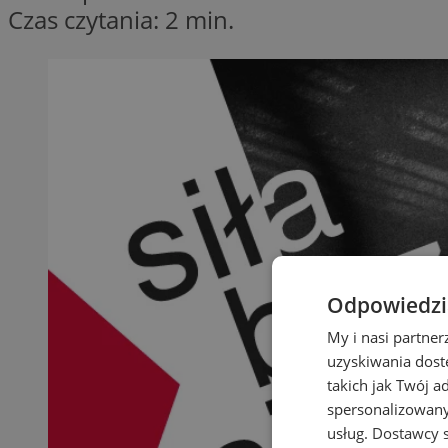
Czas czytania: 2 min.
Odpowiedzia
My i nasi partne
uzyskiwania dost
takich jak Twój a
spersonalizowanyc
usług.
Dostawcy s