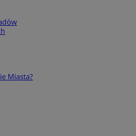
adów
ch
ie Miasta?