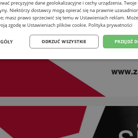
wać precyzyjne dane geolokalizacyjne i cechy urządzenia. Twoje
tryny. Niektórzy dostawcy mogą opierać się na prawnie uzasadnio
ie; masz prawo sprzeciwić się temu w
Ustawieniach reklam
. Może
woją zgodę w
Ustawieniach plików cookie
.
Polityka prywatności
EGÓŁY
ODRZUĆ WSZYSTKIE
PRZEJDŹ 
Wydajność
Targetowanie
Funkcjonalność
Ni
ezbędne
Wydajność
Targetowanie
Funkcjonalność
Niesklasyfikow
ie umożliwiają korzystanie z podstawowych funkcji strony internetowej, takich jak log
Bez niezbędnych plików cookie nie można prawidłowo korzystać ze strony internetowe
Okres
Provider
/
Domena
Opis
przechowywania