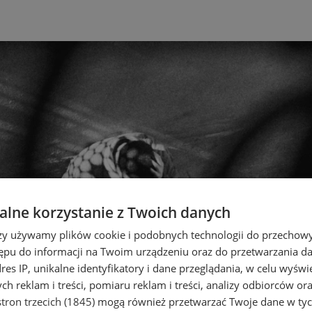
lne korzystanie z Twoich danych
rzy używamy plików cookie i podobnych technologii do przechow
ępu do informacji na Twoim urządzeniu oraz do przetwarzania 
dres IP, unikalne identyfikatory i dane przeglądania, w celu wyświ
h reklam i treści, pomiaru reklam i treści, analizy odbiorców or
tron trzecich (1845)
mogą również przetwarzać Twoje dane w tych