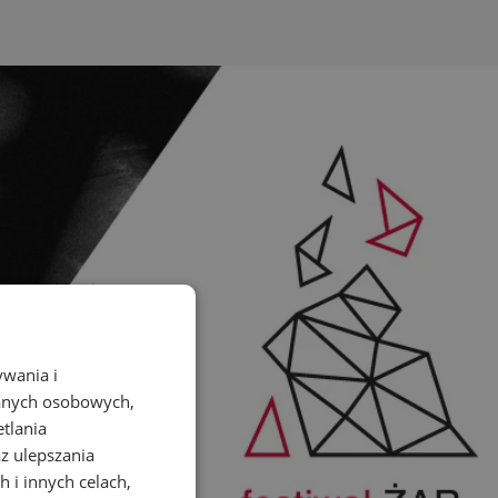
ywania i
danych osobowych,
etlania
az ulepszania
 i innych celach,