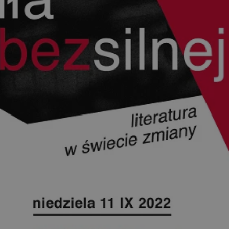
entyfikator sesji.
entyfikator sesji.
entyfikator sesji.
niania ludzi i
trony internetowej,
e ważnych raportów
ryny internetowej.
 identyfikatora
erów obsługuje
ekście
lu optymalizacji
 do przechowywania
niu do usług
e, czy użytkownik
enia lub reklamy.
nformacje o zgodzie
ncjach dotyczących
ia z witryny.
olityki prywatności
ich przestrzeganie
temu użytkownik nie