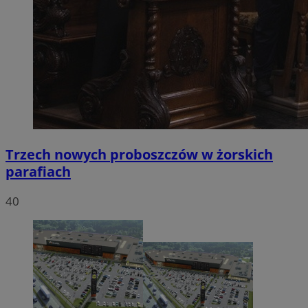
Trzech nowych proboszczów w żorskich
parafiach
40