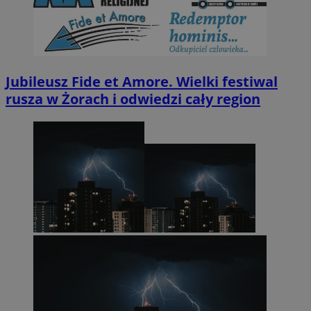
Jubileusz Fide et Amore. Wielki festiwal
rusza w Żorach i odwiedzi cały region