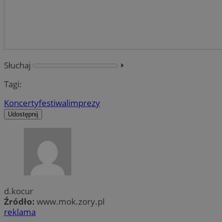
Słuchaj
⏵︎
Tagi:
Koncerty
festiwal
imprezy
Udostępnij
d.kocur
Źródło:
www.mok.zory.pl
reklama