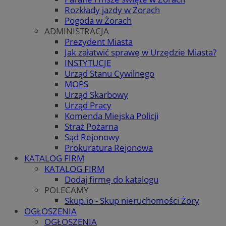
Rozkłady jazdy w Żorach
Pogoda w Żorach
ADMINISTRACJA
Prezydent Miasta
Jak załatwić sprawę w Urzędzie Miasta?
INSTYTUCJE
Urząd Stanu Cywilnego
MOPS
Urząd Skarbowy
Urząd Pracy
Komenda Miejska Policji
Straż Pożarna
Sąd Rejonowy
Prokuratura Rejonowa
KATALOG FIRM
KATALOG FIRM
Dodaj firmę do katalogu
POLECAMY
Skup.io - Skup nieruchomości Żory
OGŁOSZENIA
OGŁOSZENIA