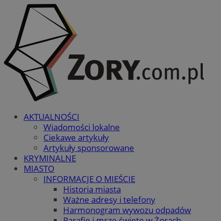
AKTUALNOŚCI
Wiadomości lokalne
Ciekawe artykuły
Artykuły sponsorowane
KRYMINALNE
MIASTO
INFORMACJE O MIEŚCIE
Historia miasta
Ważne adresy i telefony
Harmonogram wywozu odpadów
Parafie i msze święte w Żorach