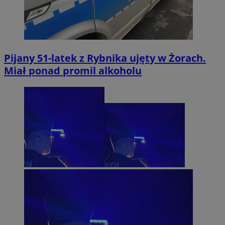
Pijany 51-latek z Rybnika ujęty w Żorach.
Miał ponad promil alkoholu