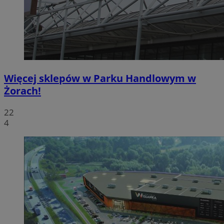
Więcej sklepów w Parku Handlowym w
Żorach!
22
4