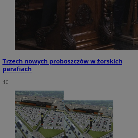
Trzech nowych proboszczów w żorskich
parafiach
40