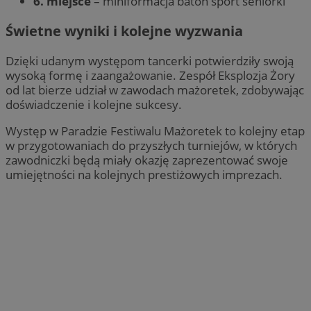
6. miejsce
– miniformacja baton sport seniorki
Świetne wyniki i kolejne wyzwania
Dzięki udanym występom tancerki potwierdziły swoją
wysoką formę i zaangażowanie. Zespół Eksplozja Żory
od lat bierze udział w zawodach mażoretek, zdobywając
doświadczenie i kolejne sukcesy.
Występ w Paradzie Festiwalu Mażoretek to kolejny etap
w przygotowaniach do przyszłych turniejów, w których
zawodniczki będą miały okazję zaprezentować swoje
umiejętności na kolejnych prestiżowych imprezach.