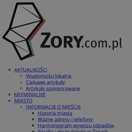
AKTUALNOŚCI
Wiadomości lokalne
Ciekawe artykuły
Artykuły sponsorowane
KRYMINALNE
MIASTO
INFORMACJE O MIEŚCIE
Historia miasta
Ważne adresy i telefony
Harmonogram wywozu odpadów
Parafie i msze święte w Żorach