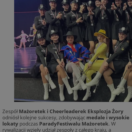
Zespół
Mażoretek i Cheerleaderek Eksplozja Żory
odniósł kolejne sukcesy, zdobywając
medale i wysokie
lokaty
podczas
ParadyFestiwalu Mażoretek
. W
rywalizacji wzięły udział zespoły z całego kraju, a