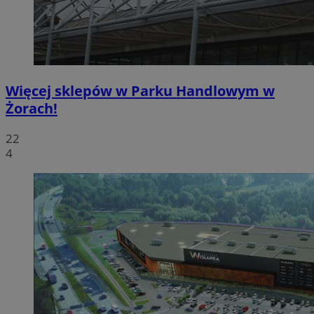
Więcej sklepów w Parku Handlowym w
Żorach!
22
4