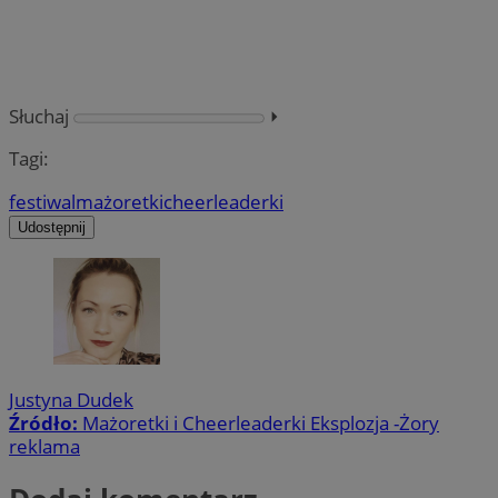
Słuchaj
⏵︎
Tagi:
festiwal
mażoretki
cheerleaderki
Udostępnij
Justyna Dudek
Źródło:
Mażoretki i Cheerleaderki Eksplozja -Żory
reklama