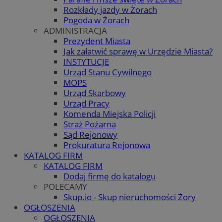
Rozkłady jazdy w Żorach
Pogoda w Żorach
ADMINISTRACJA
Prezydent Miasta
Jak załatwić sprawę w Urzędzie Miasta?
INSTYTUCJE
Urząd Stanu Cywilnego
MOPS
Urząd Skarbowy
Urząd Pracy
Komenda Miejska Policji
Straż Pożarna
Sąd Rejonowy
Prokuratura Rejonowa
KATALOG FIRM
KATALOG FIRM
Dodaj firmę do katalogu
POLECAMY
Skup.io - Skup nieruchomości Żory
OGŁOSZENIA
OGŁOSZENIA