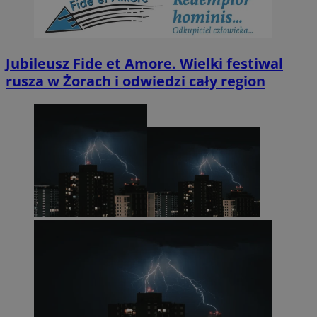
Jubileusz Fide et Amore. Wielki festiwal
rusza w Żorach i odwiedzi cały region