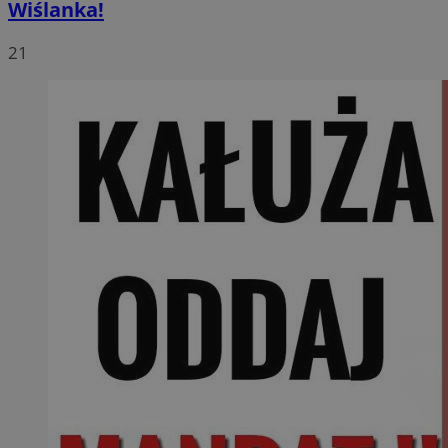
Wiślanka!
21