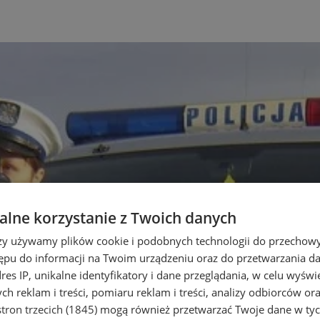
lne korzystanie z Twoich danych
rzy używamy plików cookie i podobnych technologii do przechow
ępu do informacji na Twoim urządzeniu oraz do przetwarzania 
dres IP, unikalne identyfikatory i dane przeglądania, w celu wyświ
h reklam i treści, pomiaru reklam i treści, analizy odbiorców or
tron trzecich (1845)
mogą również przetwarzać Twoje dane w tych