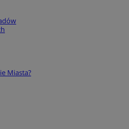
adów
ch
ie Miasta?