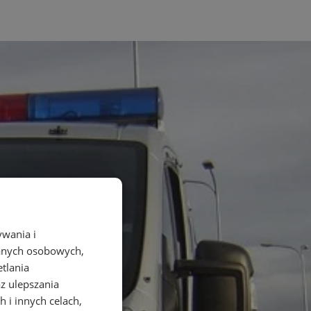
ywania i
danych osobowych,
etlania
az ulepszania
 i innych celach,