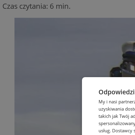
Czas czytania: 6 min.
Odpowiedzia
My i nasi partne
uzyskiwania dost
takich jak Twój a
spersonalizowanyc
usług.
Dostawcy s