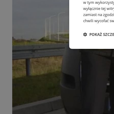
w tym wykorzysty
wyłącznie tej wi
zamiast na zgodz
chwili wycofać s
POKAŻ SZCZ
Niezbędne
Ni
Niezbędne pliki cook
zarządzanie kontem. 
Nazwa