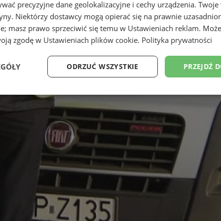
wać precyzyjne dane geolokalizacyjne i cechy urządzenia. Twoje
tryny. Niektórzy dostawcy mogą opierać się na prawnie uzasadnio
ie; masz prawo sprzeciwić się temu w
Ustawieniach reklam
. Może
woją zgodę w
Ustawieniach plików cookie
.
Polityka prywatności
EGÓŁY
ODRZUĆ WSZYSTKIE
PRZEJDŹ 
Wydajność
Targetowanie
Funkcjonalność
Ni
ezbędne
Wydajność
Targetowanie
Funkcjonalność
Niesklasyfikow
ie umożliwiają korzystanie z podstawowych funkcji strony internetowej, takich jak log
Bez niezbędnych plików cookie nie można prawidłowo korzystać ze strony internetowe
Okres
Provider
/
Domena
Opis
przechowywania