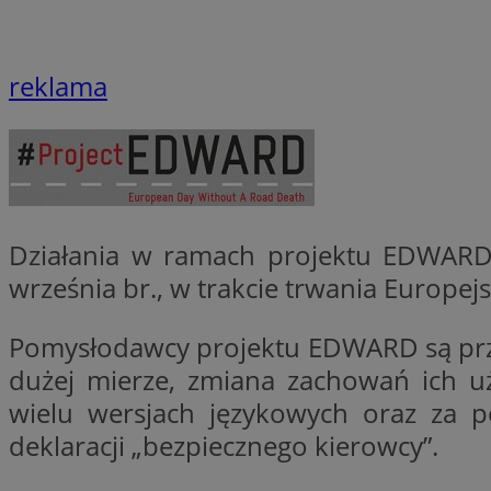
li_gc
reklama
CookieScriptConse
Działania w ramach projektu EDWARD
Nazwa
września br., w trakcie trwania Europe
Nazwa
Nazwa
gid_CAESEEbgrCsX
_ga_L2744325BY
Pomysłodawcy projektu EDWARD są prze
__mguid_
tt_viewer
dużej mierze, zmiana zachowań ich u
_ga
wielu wersjach językowych oraz za p
DSID
deklaracji „bezpiecznego kierowcy”.
ADKUID