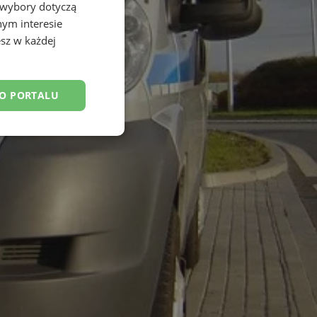
 wybory dotyczą
nym interesie
sz w każdej
DO PORTALU
esklasyfikowane
ane
owanie użytkownika i
j.