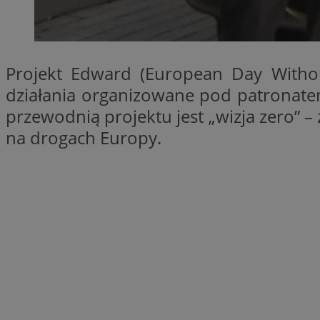
SessID
QeSessID
MvSessID
Projekt Edward (European Day Withou
__cf_bm
działania organizowane pod patronatem
przewodnią projektu jest „wizja zero” 
suid
na drogach Europy.
INGRESSCOOKIE
euds
VISITOR_PRIVACY_