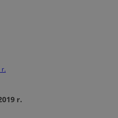
r.
019 r.