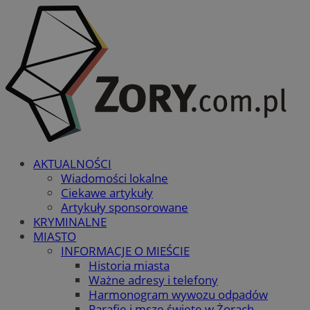
AKTUALNOŚCI
Wiadomości lokalne
Ciekawe artykuły
Artykuły sponsorowane
KRYMINALNE
MIASTO
INFORMACJE O MIEŚCIE
Historia miasta
Ważne adresy i telefony
Harmonogram wywozu odpadów
Parafie i msze święte w Żorach