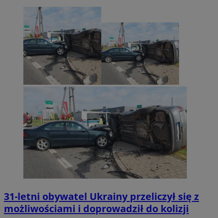
by Amazon)
.rfihub.com
_fbp
2 miesiące 4
Meta Platform Inc.
tygodnie
.zory.com.pl
ANON_ID
2 miesiące 4
Exponential
tygodnie
Interactive Inc.
.tribalfusion.com
31-letni obywatel Ukrainy przeliczył się z
możliwościami i doprowadził do kolizji