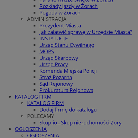
Rozkłady jazdy w Żorach
Pogoda w Żorach
ADMINISTRACJA
Prezydent Miasta
Jak załatwić sprawę w Urzędzie Miasta?
INSTYTUCJE
Urząd Stanu Cywilnego
MOPS
Urząd Skarbowy
Urząd Pracy
Komenda Miejska Policji
Straż Pożarna
Sąd Rejonowy
Prokuratura Rejonowa
KATALOG FIRM
KATALOG FIRM
Dodaj firmę do katalogu
POLECAMY
Skup.io - Skup nieruchomości Żory
OGŁOSZENIA
OGŁOSZENIA