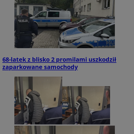
Policy
.simpli.fi
INGRESSCOOKIE
Sesja
NGINX Inc.
bh.contextweb.com
68-latek z blisko 2 promilami uszkodził
zaparkowane samochody
euds
.rfihub.com
Sesja