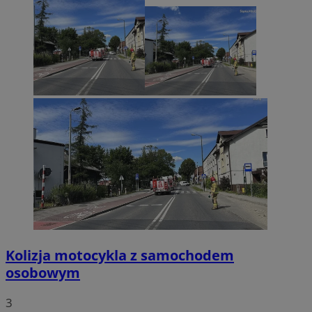
tuuid_lu
.360yield.com
2 miesiące 4
tygodnie
ruds
Sesja
Amazon.com Inc.
.rfihub.com
Kolizja motocykla z samochodem
osobowym
3
eud
1 rok
Rocket Fuel (Sizmek