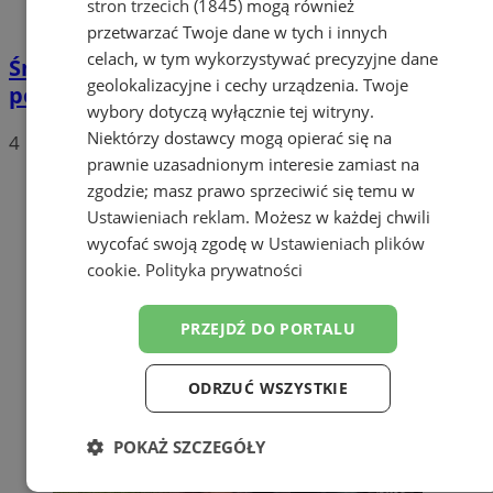
stron trzecich (1845)
mogą również
przetwarzać Twoje dane w tych i innych
celach, w tym wykorzystywać precyzyjne dane
Śmiertelne żniwo na drogach, a to dopiero
geolokalizacyjne i cechy urządzenia. Twoje
początek wakacji!
wybory dotyczą wyłącznie tej witryny.
Niektórzy dostawcy mogą opierać się na
4
prawnie uzasadnionym interesie zamiast na
zgodzie; masz prawo sprzeciwić się temu w
Ustawieniach reklam
. Możesz w każdej chwili
wycofać swoją zgodę w
Ustawieniach plików
cookie
.
Polityka prywatności
PRZEJDŹ DO PORTALU
ODRZUĆ WSZYSTKIE
POKAŻ SZCZEGÓŁY