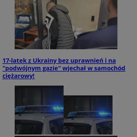
VISITOR_PRIVACY_METADATA
5 miesięc
YouTube
tygodni
.youtube.com
17-latek z Ukrainy bez uprawnień i na
"podwójnym gazie" wjechał w samochód
ciężarowy!