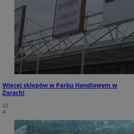
Więcej sklepów w Parku Handlowym w
Żorach!
22
4