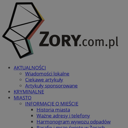
AKTUALNOŚCI
Wiadomości lokalne
Ciekawe artykuły
Artykuły sponsorowane
KRYMINALNE
MIASTO
INFORMACJE O MIEŚCIE
Historia miasta
Ważne adresy i telefony
Harmonogram wywozu odpadów
Parafie i msze święte w Żorach