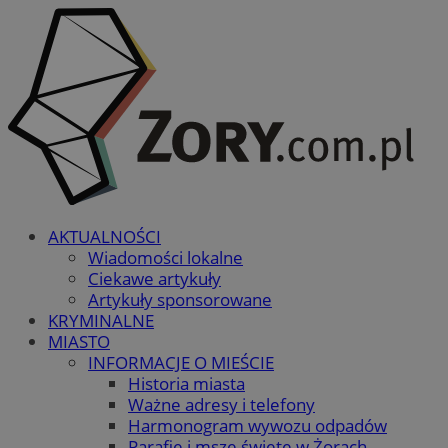
AKTUALNOŚCI
Wiadomości lokalne
Ciekawe artykuły
Artykuły sponsorowane
KRYMINALNE
MIASTO
INFORMACJE O MIEŚCIE
Historia miasta
Ważne adresy i telefony
Harmonogram wywozu odpadów
Parafie i msze święte w Żorach