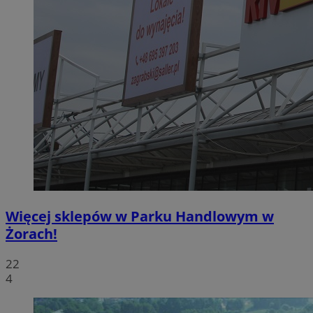
Więcej sklepów w Parku Handlowym w
Żorach!
22
4