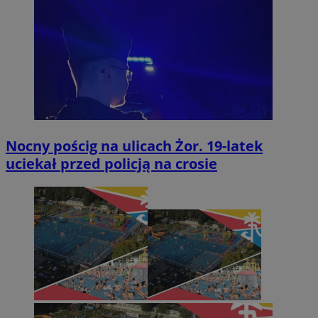
Nocny pościg na ulicach Żor. 19-latek
uciekał przed policją na crosie