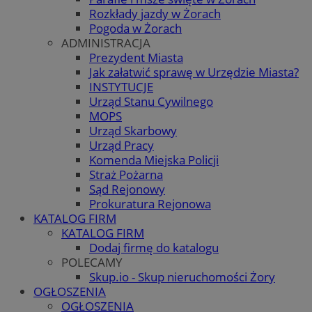
Rozkłady jazdy w Żorach
Pogoda w Żorach
ADMINISTRACJA
Prezydent Miasta
Jak załatwić sprawę w Urzędzie Miasta?
INSTYTUCJE
Urząd Stanu Cywilnego
MOPS
Urząd Skarbowy
Urząd Pracy
Komenda Miejska Policji
Straż Pożarna
Sąd Rejonowy
Prokuratura Rejonowa
KATALOG FIRM
KATALOG FIRM
Dodaj firmę do katalogu
POLECAMY
Skup.io - Skup nieruchomości Żory
OGŁOSZENIA
OGŁOSZENIA