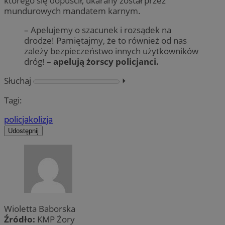
którego się dopuścił, ukarany został przez
mundurowych mandatem karnym.
– Apelujemy o szacunek i rozsądek na
drodze! Pamiętajmy, że to również od nas
zależy bezpieczeństwo innych użytkowników
dróg! –
apelują żorscy policjanci.
Słuchaj
⏵︎
Tagi:
policja
kolizja
Udostępnij
Wioletta Baborska
Źródło:
KMP Żory