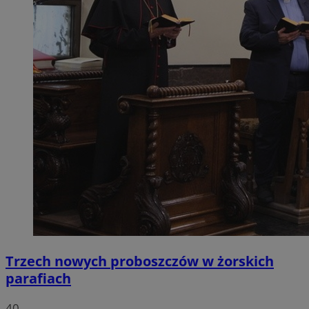
Trzech nowych proboszczów w żorskich
parafiach
40