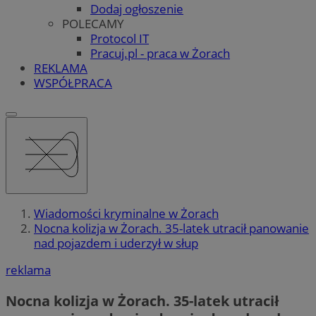
Dodaj ogłoszenie
POLECAMY
Protocol IT
Pracuj.pl - praca w Żorach
REKLAMA
WSPÓŁPRACA
Wiadomości kryminalne w Żorach
Nocna kolizja w Żorach. 35-latek utracił panowanie
nad pojazdem i uderzył w słup
reklama
Nocna kolizja w Żorach. 35-latek utracił