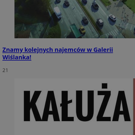
Znamy kolejnych najemców w Galerii
Wiślanka!
21