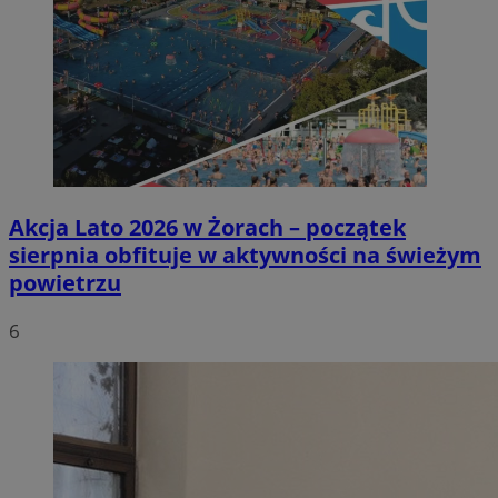
Akcja Lato 2026 w Żorach – początek
sierpnia obfituje w aktywności na świeżym
powietrzu
6