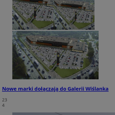
Nowe marki dołączają do Galerii Wiślanka
23
4