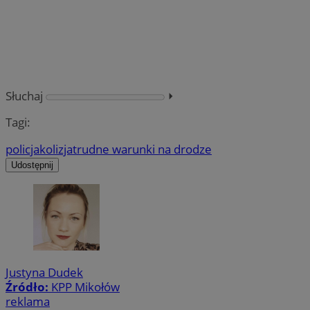
Słuchaj
⏵︎
Tagi:
policja
kolizja
trudne warunki na drodze
Udostępnij
Justyna Dudek
Źródło:
KPP Mikołów
reklama