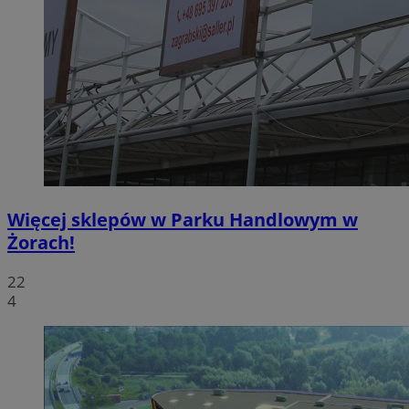
Więcej sklepów w Parku Handlowym w
Żorach!
22
4