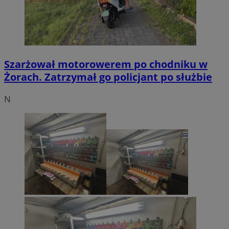
Szarżował motorowerem po chodniku w
Żorach. Zatrzymał go policjant po służbie
N