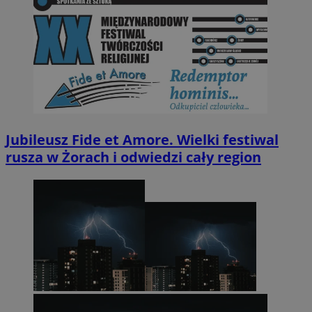
Jubileusz Fide et Amore. Wielki festiwal
rusza w Żorach i odwiedzi cały region