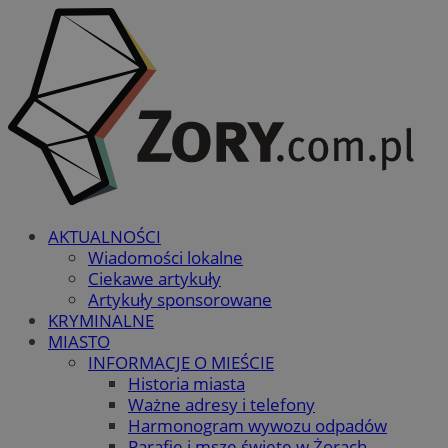
AKTUALNOŚCI
Wiadomości lokalne
Ciekawe artykuły
Artykuły sponsorowane
KRYMINALNE
MIASTO
INFORMACJE O MIEŚCIE
Historia miasta
Ważne adresy i telefony
Harmonogram wywozu odpadów
Parafie i msze święte w Żorach