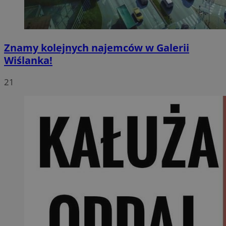
Znamy kolejnych najemców w Galerii
Wiślanka!
21