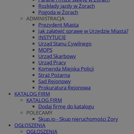
Rozkłady jazdy w Żorach
Pogoda w Żorach
ADMINISTRACJA
Prezydent Miasta
Jak załatwić sprawę w Urzędzie Miasta?
INSTYTUCJE
Urząd Stanu Cywilnego
MOPS
Urząd Skarbowy
Urząd Pracy
Komenda Miejska Policji
Straż Pożarna
Sąd Rejonowy
Prokuratura Rejonowa
KATALOG FIRM
KATALOG FIRM
Dodaj firmę do katalogu
POLECAMY
Skup.io - Skup nieruchomości Żory
OGŁOSZENIA
OGŁOSZENIA