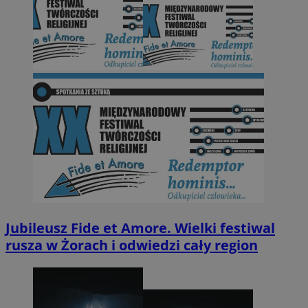
Jubileusz Fide et Amore. Wielki festiwal
rusza w Żorach i odwiedzi cały region