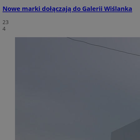
Nowe marki dołączają do Galerii Wiślanka
23
4