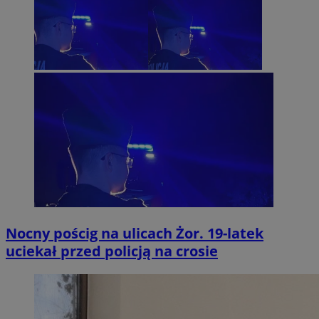
Nocny pościg na ulicach Żor. 19-latek
uciekał przed policją na crosie