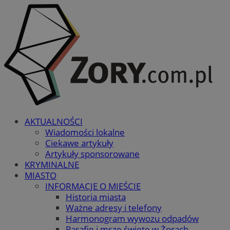
AKTUALNOŚCI
Wiadomości lokalne
Ciekawe artykuły
Artykuły sponsorowane
KRYMINALNE
MIASTO
INFORMACJE O MIEŚCIE
Historia miasta
Ważne adresy i telefony
Harmonogram wywozu odpadów
Parafie i msze święte w Żorach