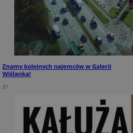
Znamy kolejnych najemców w Galerii
Wiślanka!
21