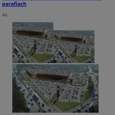
parafiach
40