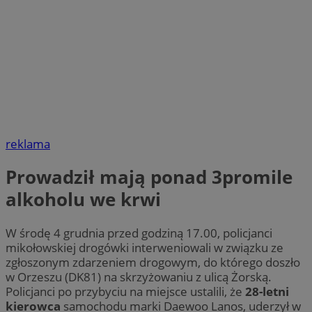
reklama
Prowadził mają ponad 3promile
alkoholu we krwi
W środę 4 grudnia przed godziną 17.00, policjanci
mikołowskiej drogówki interweniowali w związku ze
zgłoszonym zdarzeniem drogowym, do którego doszło
w Orzeszu (DK81) na skrzyżowaniu z ulicą Żorską.
Policjanci po przybyciu na miejsce ustalili, że
28-letni
kierowca
samochodu marki Daewoo Lanos, uderzył w