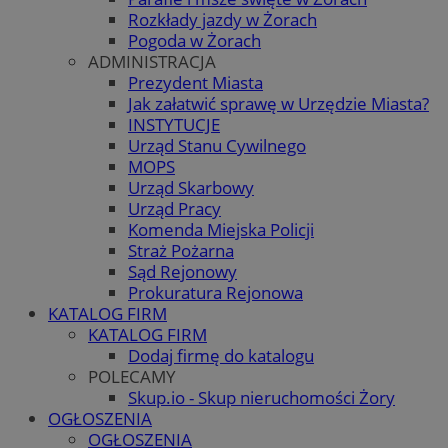
Rozkłady jazdy w Żorach
Pogoda w Żorach
ADMINISTRACJA
Prezydent Miasta
Jak załatwić sprawę w Urzędzie Miasta?
INSTYTUCJE
Urząd Stanu Cywilnego
MOPS
Urząd Skarbowy
Urząd Pracy
Komenda Miejska Policji
Straż Pożarna
Sąd Rejonowy
Prokuratura Rejonowa
KATALOG FIRM
KATALOG FIRM
Dodaj firmę do katalogu
POLECAMY
Skup.io - Skup nieruchomości Żory
OGŁOSZENIA
OGŁOSZENIA