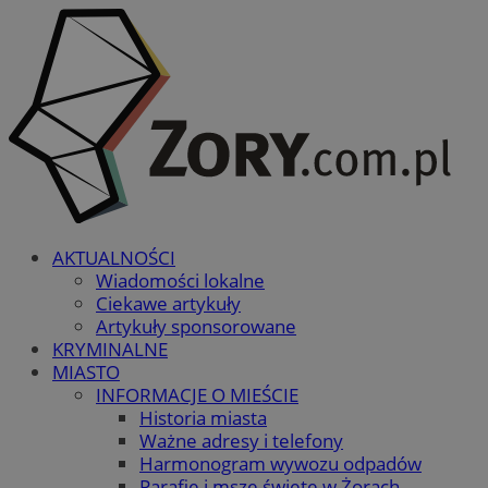
AKTUALNOŚCI
Wiadomości lokalne
Ciekawe artykuły
Artykuły sponsorowane
KRYMINALNE
MIASTO
INFORMACJE O MIEŚCIE
Historia miasta
Ważne adresy i telefony
Harmonogram wywozu odpadów
Parafie i msze święte w Żorach