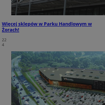
Więcej sklepów w Parku Handlowym w
Żorach!
22
4