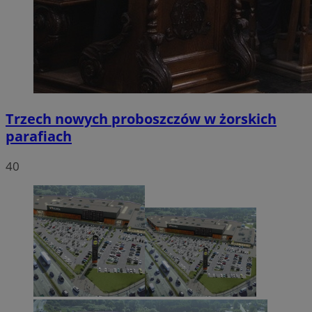
Trzech nowych proboszczów w żorskich
parafiach
40