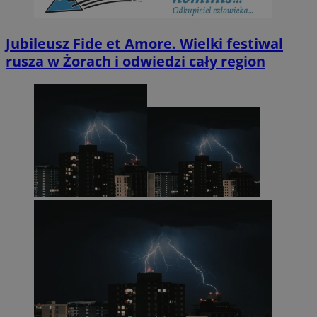
Jubileusz Fide et Amore. Wielki festiwal
rusza w Żorach i odwiedzi cały region