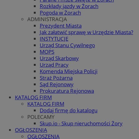
Rozkłady jazdy w Żorach
Pogoda w Żorach
ADMINISTRACJA
Prezydent Miasta
Jak załatwić sprawę w Urzędzie Miasta?
INSTYTUCJE
Urząd Stanu Cywilnego
MOPS
Urząd Skarbowy
Urząd Pracy
Komenda Miejska Policji
Straż Pożarna
Sąd Rejonowy
Prokuratura Rejonowa
KATALOG FIRM
KATALOG FIRM
Dodaj firmę do katalogu
POLECAMY
Skup.io - Skup nieruchomości Żory
OGŁOSZENIA
OGŁOSZENIA