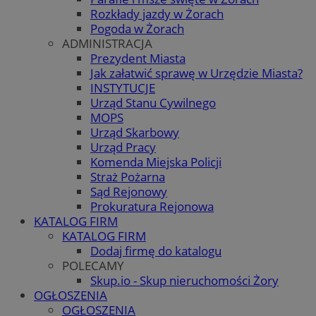
Rozkłady jazdy w Żorach
Pogoda w Żorach
ADMINISTRACJA
Prezydent Miasta
Jak załatwić sprawę w Urzędzie Miasta?
INSTYTUCJE
Urząd Stanu Cywilnego
MOPS
Urząd Skarbowy
Urząd Pracy
Komenda Miejska Policji
Straż Pożarna
Sąd Rejonowy
Prokuratura Rejonowa
KATALOG FIRM
KATALOG FIRM
Dodaj firmę do katalogu
POLECAMY
Skup.io - Skup nieruchomości Żory
OGŁOSZENIA
OGŁOSZENIA