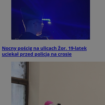
Nocny pościg na ulicach Żor. 19-latek
uciekał przed policją na crosie