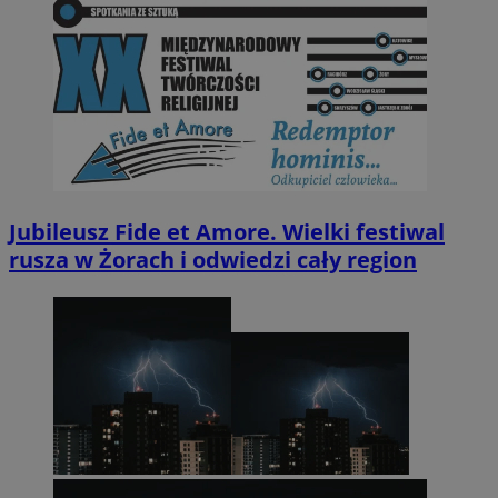
Jubileusz Fide et Amore. Wielki festiwal
rusza w Żorach i odwiedzi cały region