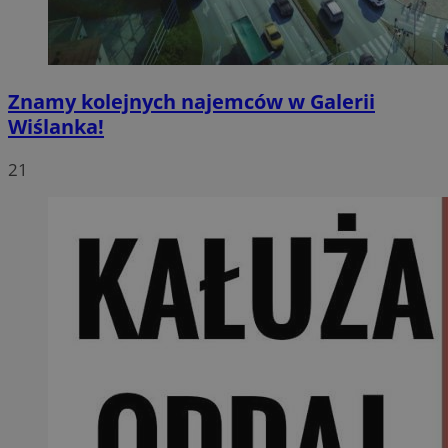
Znamy kolejnych najemców w Galerii
Wiślanka!
21