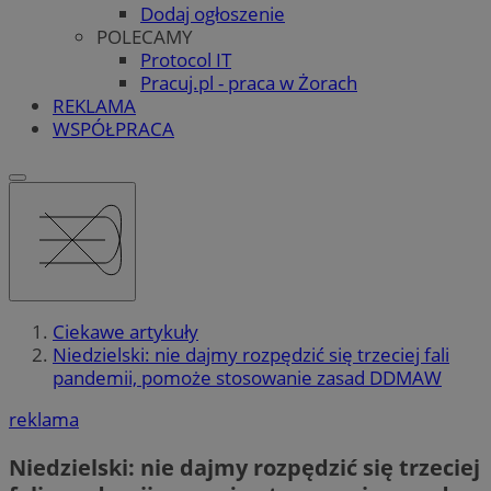
Dodaj ogłoszenie
POLECAMY
Protocol IT
Pracuj.pl - praca w Żorach
REKLAMA
WSPÓŁPRACA
Ciekawe artykuły
Niedzielski: nie dajmy rozpędzić się trzeciej fali
pandemii, pomoże stosowanie zasad DDMAW
reklama
Niedzielski: nie dajmy rozpędzić się trzeciej