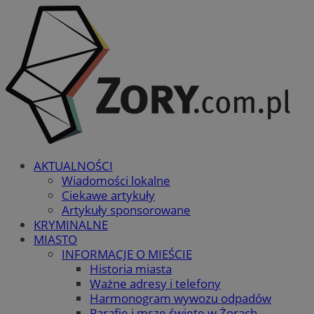
AKTUALNOŚCI
Wiadomości lokalne
Ciekawe artykuły
Artykuły sponsorowane
KRYMINALNE
MIASTO
INFORMACJE O MIEŚCIE
Historia miasta
Ważne adresy i telefony
Harmonogram wywozu odpadów
Parafie i msze święte w Żorach