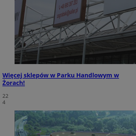
Więcej sklepów w Parku Handlowym w
Żorach!
22
4