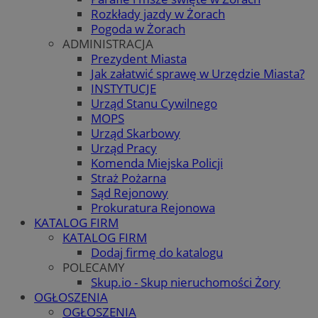
Rozkłady jazdy w Żorach
Pogoda w Żorach
ADMINISTRACJA
Prezydent Miasta
Jak załatwić sprawę w Urzędzie Miasta?
INSTYTUCJE
Urząd Stanu Cywilnego
MOPS
Urząd Skarbowy
Urząd Pracy
Komenda Miejska Policji
Straż Pożarna
Sąd Rejonowy
Prokuratura Rejonowa
KATALOG FIRM
KATALOG FIRM
Dodaj firmę do katalogu
POLECAMY
Skup.io - Skup nieruchomości Żory
OGŁOSZENIA
OGŁOSZENIA