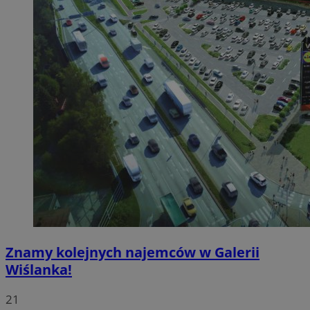
Znamy kolejnych najemców w Galerii
Wiślanka!
21