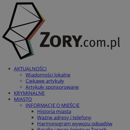
AKTUALNOŚCI
Wiadomości lokalne
Ciekawe artykuły
Artykuły sponsorowane
KRYMINALNE
MIASTO
INFORMACJE O MIEŚCIE
Historia miasta
Ważne adresy i telefony
Harmonogram wywozu odpadów
Parafie i msze święte w Żorach