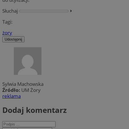
Słuchaj
⏵︎
Tagi:
żory
Udostępnij
Sylwia Machowska
Źródło:
UM Żory
reklama
Dodaj komentarz