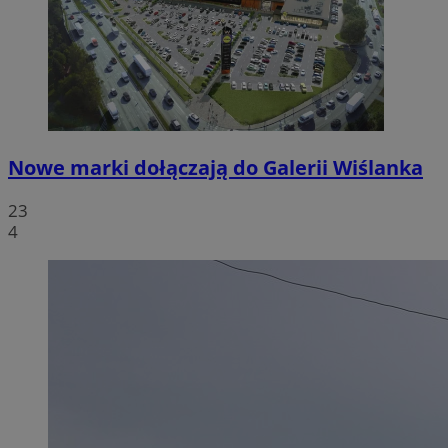
Nowe marki dołączają do Galerii Wiślanka
23
4