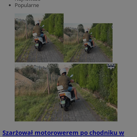
Popularne
Szarżował motorowerem po chodniku w