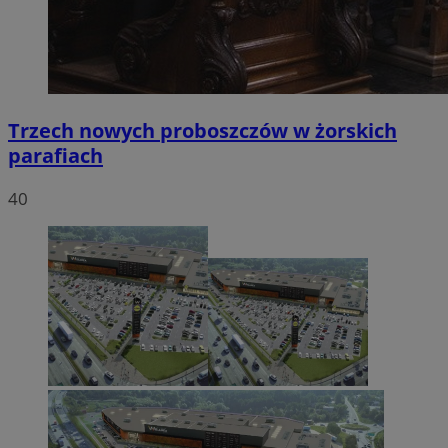
Trzech nowych proboszczów w żorskich
parafiach
40