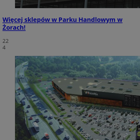
Więcej sklepów w Parku Handlowym w
Żorach!
22
4