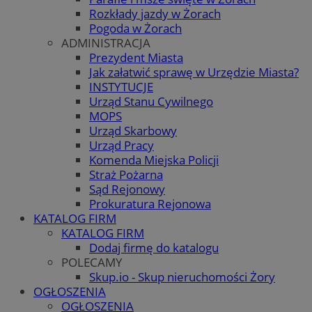
Rozkłady jazdy w Żorach
Pogoda w Żorach
ADMINISTRACJA
Prezydent Miasta
Jak załatwić sprawę w Urzędzie Miasta?
INSTYTUCJE
Urząd Stanu Cywilnego
MOPS
Urząd Skarbowy
Urząd Pracy
Komenda Miejska Policji
Straż Pożarna
Sąd Rejonowy
Prokuratura Rejonowa
KATALOG FIRM
KATALOG FIRM
Dodaj firmę do katalogu
POLECAMY
Skup.io - Skup nieruchomości Żory
OGŁOSZENIA
OGŁOSZENIA