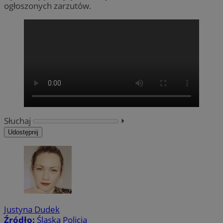
ogłoszonych zarzutów.
Słuchaj
⏵︎
Udostępnij
Justyna Dudek
Źródło:
Śląska Policja