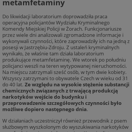
metamfetaminy
Do likwidacji laboratorium doprowadziła praca
operacyjna policjantów Wydziału Kryminalnego
Komendy Miejskiej Policji w Żorach. Funkcjonariusze
przez wiele dni analizowali zgromadzone informacje i
wykonywali czynności, które zaprowadziły ich na jedną z
posesji w Jastrzębiu-Zdroju. Z ustaleń kryminalnych
wynikało, że właśnie tam działa laboratorium
produkujące metamfetaminę. We wtorek po południu
policjanci weszli na teren wytypowanej nieruchomości.
Na miejscu zatrzymali sześć osób, w tym dwie kobiety.
Wszyscy zatrzymani to obywatele Czech w wieku od 31
do 40 lat.
Ze względu na wysokie stężenie substancji
chemicznych związanych z trwającą produkcją
narkotyków wejście do budynku i
przeprowadzenie szczegółowych czynności było
możliwe dopiero następnego dnia
.
W działaniach uczestniczył również przewodnik z psem
służbowym wyszkolonym do wyszukiwania narkotyków