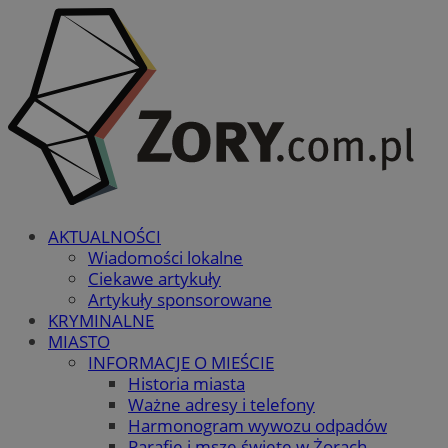
AKTUALNOŚCI
Wiadomości lokalne
Ciekawe artykuły
Artykuły sponsorowane
KRYMINALNE
MIASTO
INFORMACJE O MIEŚCIE
Historia miasta
Ważne adresy i telefony
Harmonogram wywozu odpadów
Parafie i msze święte w Żorach