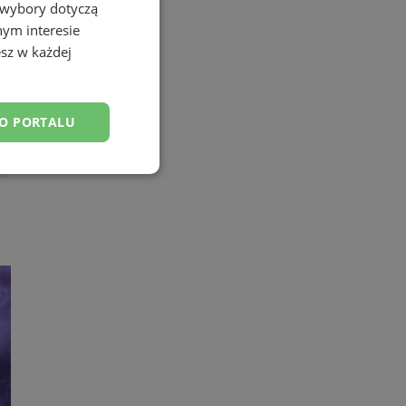
 wybory dotyczą
nym interesie
sz w każdej
DO PORTALU
esklasyfikowane
ane
owanie użytkownika i
j.