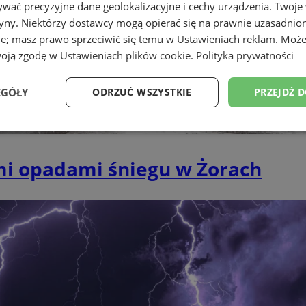
wać precyzyjne dane geolokalizacyjne i cechy urządzenia. Twoje
tryny. Niektórzy dostawcy mogą opierać się na prawnie uzasadnio
ie; masz prawo sprzeciwić się temu w
Ustawieniach reklam
. Może
woją zgodę w
Ustawieniach plików cookie
.
Polityka prywatności
EGÓŁY
ODRZUĆ WSZYSTKIE
PRZEJDŹ 
Wydajność
Targetowanie
Funkcjonalność
Ni
mi opadami śniegu w Żorach
ezbędne
Wydajność
Targetowanie
Funkcjonalność
Niesklasyfikow
ie umożliwiają korzystanie z podstawowych funkcji strony internetowej, takich jak log
Bez niezbędnych plików cookie nie można prawidłowo korzystać ze strony internetowe
Okres
Provider
/
Domena
Opis
przechowywania