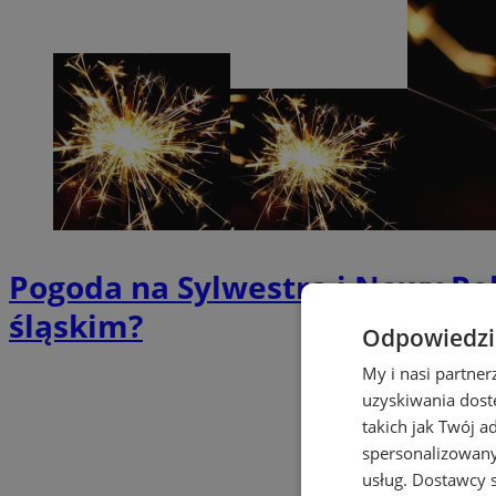
Pogoda na Sylwestra i Nowy Ro
śląskim?
Odpowiedzia
My i nasi partne
uzyskiwania dost
takich jak Twój a
spersonalizowanyc
usług.
Dostawcy s