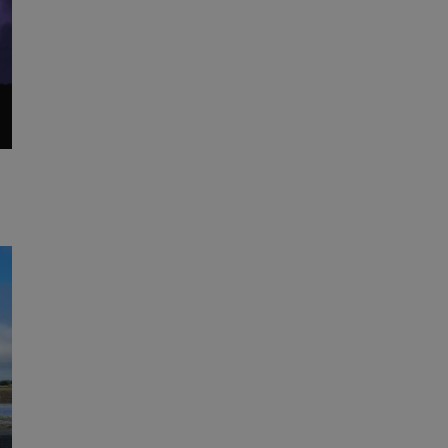
entyfikator sesji.
entyfikator sesji.
entyfikator sesji.
niania ludzi i
trony internetowej,
e ważnych raportów
ryny internetowej.
 identyfikatora
erów obsługuje
ekście
lu optymalizacji
 do przechowywania
niu do usług
e, czy użytkownik
enia lub reklamy.
nformacje o zgodzie
ncjach dotyczących
ia z witryny.
olityki prywatności
ich przestrzeganie
temu użytkownik nie