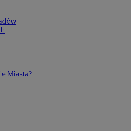
adów
ch
ie Miasta?