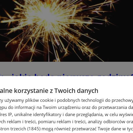
k – jakie będą pierwsze godziny
lne korzystanie z Twoich danych
rzy używamy plików cookie i podobnych technologii do przechow
ępu do informacji na Twoim urządzeniu oraz do przetwarzania 
dres IP, unikalne identyfikatory i dane przeglądania, w celu wyświ
h reklam i treści, pomiaru reklam i treści, analizy odbiorców or
tron trzecich (1845)
mogą również przetwarzać Twoje dane w tych