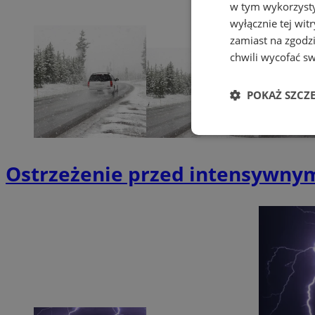
w tym wykorzysty
wyłącznie tej wi
zamiast na zgodz
chwili wycofać s
POKAŻ SZCZ
Niezbędne
Ostrzeżenie przed intensywny
Ni
Niezbędne pliki cook
zarządzanie kontem. 
Nazwa