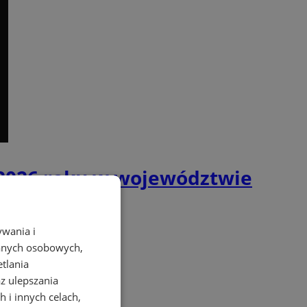
 2026 roku w województwie
ywania i
danych osobowych,
etlania
az ulepszania
 i innych celach,