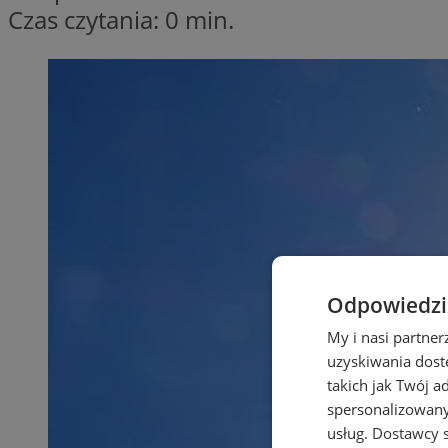
Czas czytania: 0 min.
Odpowiedzia
My i nasi partne
uzyskiwania dost
takich jak Twój a
spersonalizowanyc
usług.
Dostawcy s