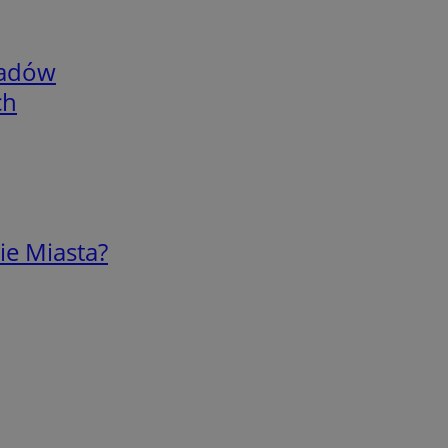
adów
ch
ie Miasta?