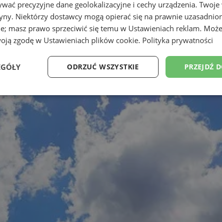
wać precyzyjne dane geolokalizacyjne i cechy urządzenia. Twoje
tryny. Niektórzy dostawcy mogą opierać się na prawnie uzasadnio
ie; masz prawo sprzeciwić się temu w
Ustawieniach reklam
. Może
woją zgodę w
Ustawieniach plików cookie
.
Polityka prywatności
EGÓŁY
ODRZUĆ WSZYSTKIE
PRZEJDŹ 
Wydajność
Targetowanie
Funkcjonalność
Ni
ezbędne
Wydajność
Targetowanie
Funkcjonalność
Niesklasyfikow
ie umożliwiają korzystanie z podstawowych funkcji strony internetowej, takich jak log
Bez niezbędnych plików cookie nie można prawidłowo korzystać ze strony internetowe
Okres
Provider
/
Domena
Opis
przechowywania