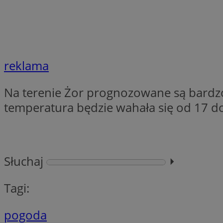
li_gc
reklama
CookieScriptConse
Na terenie Żor prognozowane są bardzo
temperatura będzie wahała się od 17 d
Nazwa
Nazwa
Nazwa
gid_CAESEEbgrCsX
_ga_L2744325BY
Słuchaj
⏵︎
__mguid_
tt_viewer
_ga
Tagi:
DSID
pogoda
ADKUID