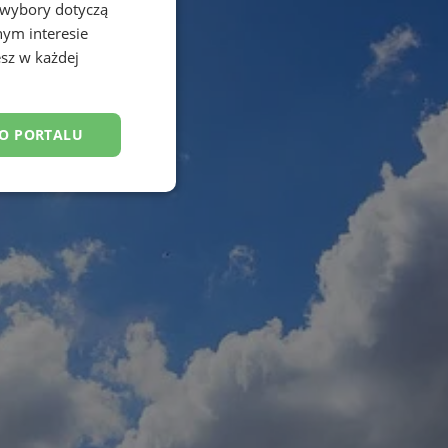
 wybory dotyczą
nym interesie
sz w każdej
DO PORTALU
esklasyfikowane
ane
owanie użytkownika i
j.