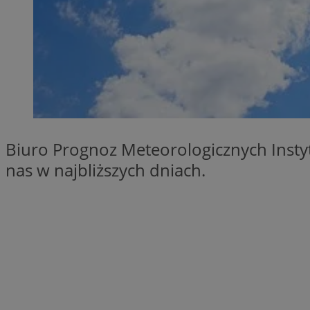
SessID
QeSessID
MvSessID
__cf_bm
suid
Biuro Prognoz Meteorologicznych Instyt
INGRESSCOOKIE
nas w najbliższych dniach.
euds
VISITOR_PRIVACY_