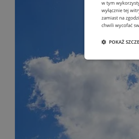
w tym wykorzysty
wyłącznie tej wi
zamiast na zgodz
chwili wycofać s
POKAŻ SZCZ
Niezbędne
Ni
Niezbędne pliki cook
zarządzanie kontem. 
Nazwa