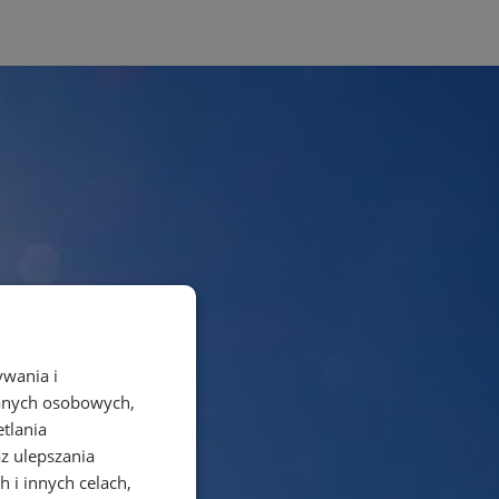
ywania i
danych osobowych,
etlania
az ulepszania
 i innych celach,