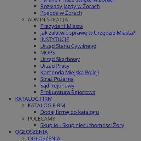
Rozkłady jazdy w Żorach
Pogoda w Żorach
ADMINISTRACJA
Prezydent Miasta
Jak załatwić sprawę w Urzędzie Miasta?
INSTYTUCJE
Urząd Stanu Cywilnego
MOPS
Urząd Skarbowy
Urząd Pracy
Komenda Miejska Policji
Straż Pożarna
Sąd Rejonowy
Prokuratura Rejonowa
KATALOG FIRM
KATALOG FIRM
Dodaj firmę do katalogu
POLECAMY
Skup.io - Skup nieruchomości Żory
OGŁOSZENIA
OGŁOSZENIA