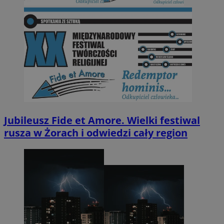
Jubileusz Fide et Amore. Wielki festiwal
rusza w Żorach i odwiedzi cały region