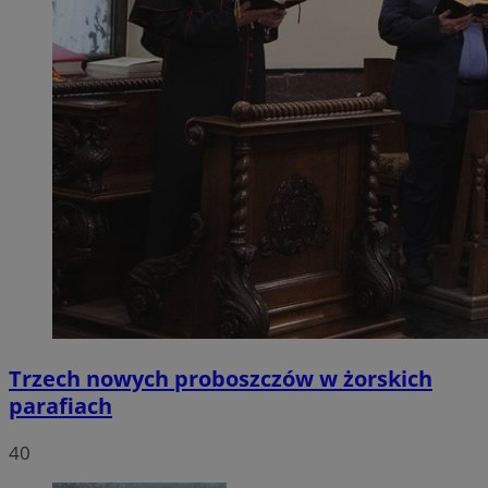
Trzech nowych proboszczów w żorskich
parafiach
40