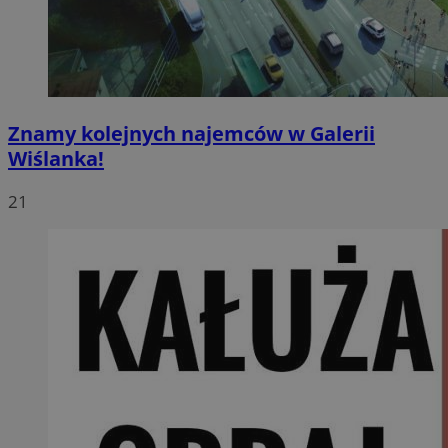
Znamy kolejnych najemców w Galerii
Wiślanka!
21