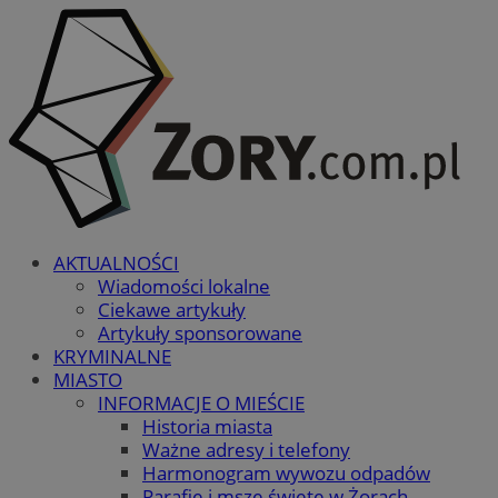
AKTUALNOŚCI
Wiadomości lokalne
Ciekawe artykuły
Artykuły sponsorowane
KRYMINALNE
MIASTO
INFORMACJE O MIEŚCIE
Historia miasta
Ważne adresy i telefony
Harmonogram wywozu odpadów
Parafie i msze święte w Żorach