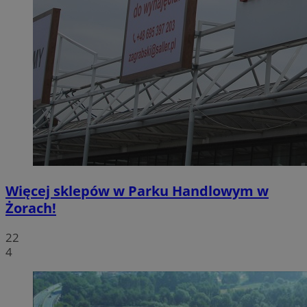
Więcej sklepów w Parku Handlowym w
Żorach!
22
4