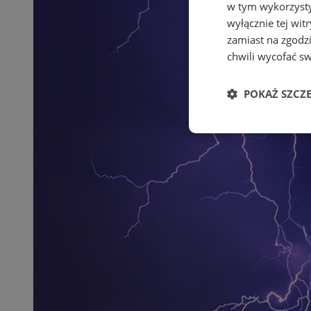
w tym wykorzysty
wyłącznie tej wi
zamiast na zgodz
chwili wycofać s
POKAŻ SZCZ
Niezbędne
Ni
Niezbędne pliki cook
zarządzanie kontem. 
Nazwa