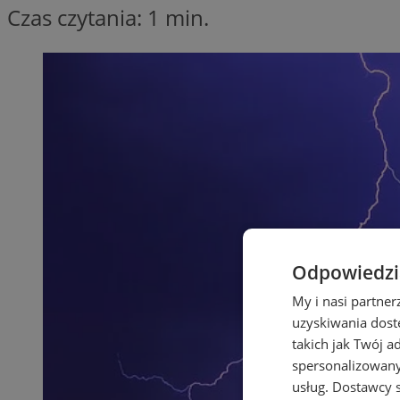
Czas czytania: 1 min.
Odpowiedzia
My i nasi partne
uzyskiwania dost
takich jak Twój a
spersonalizowanyc
usług.
Dostawcy s