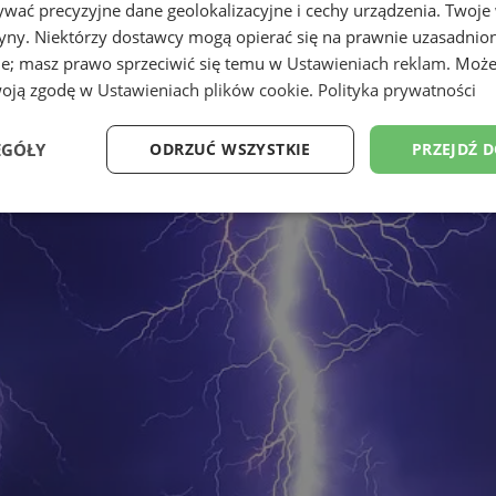
wać precyzyjne dane geolokalizacyjne i cechy urządzenia. Twoje
tryny. Niektórzy dostawcy mogą opierać się na prawnie uzasadnio
ie; masz prawo sprzeciwić się temu w
Ustawieniach reklam
. Może
woją zgodę w
Ustawieniach plików cookie
.
Polityka prywatności
EGÓŁY
ODRZUĆ WSZYSTKIE
PRZEJDŹ 
Wydajność
Targetowanie
Funkcjonalność
Ni
ezbędne
Wydajność
Targetowanie
Funkcjonalność
Niesklasyfikow
ie umożliwiają korzystanie z podstawowych funkcji strony internetowej, takich jak log
Bez niezbędnych plików cookie nie można prawidłowo korzystać ze strony internetowe
Okres
Provider
/
Domena
Opis
przechowywania