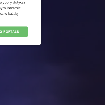
 wybory dotyczą
nym interesie
sz w każdej
DO PORTALU
esklasyfikowane
ane
owanie użytkownika i
j.