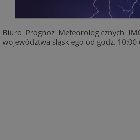
SessID
QeSessID
MvSessID
Biuro Prognoz Meteorologicznych IM
__cf_bm
województwa śląskiego od godz. 10:00 
suid
INGRESSCOOKIE
euds
VISITOR_PRIVACY_