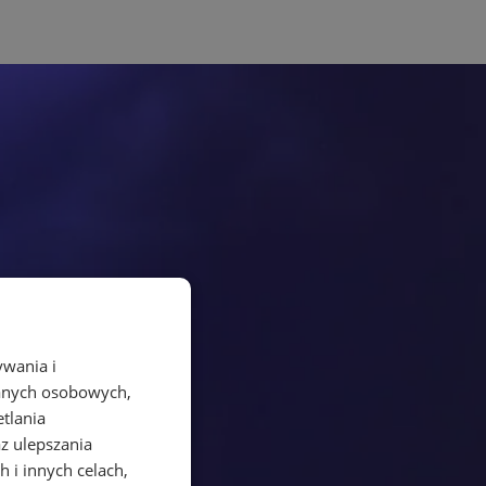
ywania i
danych osobowych,
etlania
az ulepszania
 i innych celach,