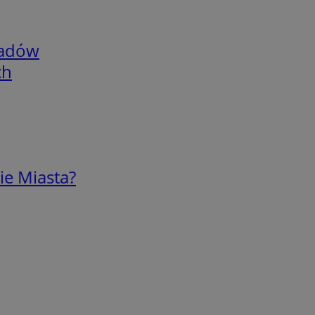
adów
ch
ie Miasta?