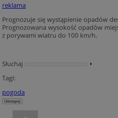
reklama
Prognozuje się wystąpienie opadów de
li_gc
Prognozowana wysokość opadów miejs
z porywami wiatru do 100 km/h.
CookieScriptConse
Słuchaj
⏵︎
Nazwa
Nazwa
Nazwa
Tagi:
gid_CAESEEbgrCsX
_ga_L2744325BY
__mguid_
tt_viewer
pogoda
_ga
DSID
Udostępnij
ADKUID