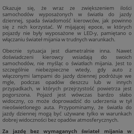
Okazuje się, że wraz ze zwiększeniem ilości
samochodów wyposażonych w światła do jazdy
dziennej, spada świadomość kierowców, jak powinno
się z nich korzystać. W mijającej epoce, w których
pojazdy nie były wyposażone w LED-y, pamiętano o
włączaniu świateł mijania w trudnych warunkach.
Obecnie sytuacja jest diametralnie inna. Nawet
doświadczeni kierowcy wsiadają do swoich
samochodów, nie myśląc o światłach mijania. Jest to
szczególnie niebezpieczne wtedy, gdy auto z
włączonymi lampami do jazdy dziennej podróżuje we
mgle, podczas opadów deszczu lub w innych
przypadkach, w których przejrzystość powietrza jest
pogorszona. Pojazd jest wówczas bardzo słabo
widoczny, co może doprowadzić do uderzenia w tył
nieoświetlonego auta. Przypominamy, że światła do
jazdy dziennej mogą być używane tylko w warunkach
dobrej widoczności bez opadów atmosferycznych.
Za jazdę bez wymaganych świateł mijania w