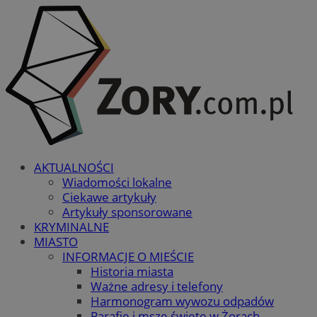
AKTUALNOŚCI
Wiadomości lokalne
Ciekawe artykuły
Artykuły sponsorowane
KRYMINALNE
MIASTO
INFORMACJE O MIEŚCIE
Historia miasta
Ważne adresy i telefony
Harmonogram wywozu odpadów
Parafie i msze święte w Żorach