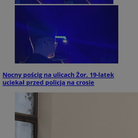
Nocny pościg na ulicach Żor. 19-latek
uciekał przed policją na crosie