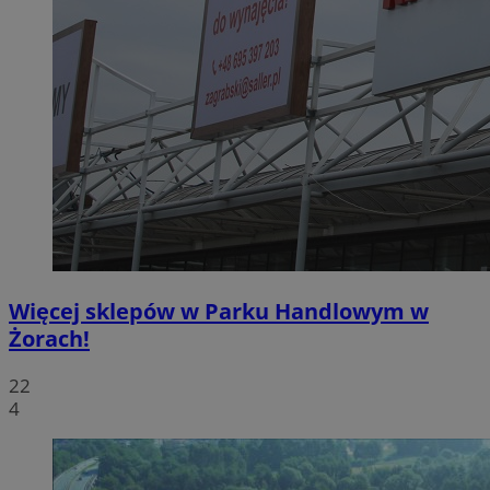
Więcej sklepów w Parku Handlowym w
Żorach!
22
4