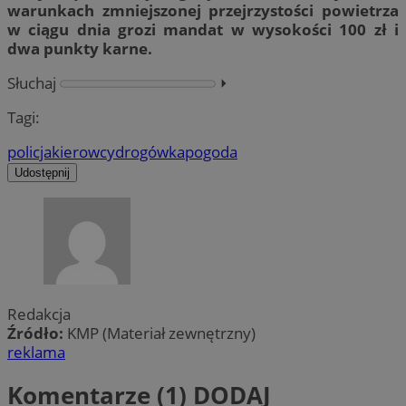
warunkach zmniejszonej przejrzystości powietrza
w ciągu dnia grozi mandat w wysokości 100 zł i
dwa punkty karne.
Słuchaj
⏵︎
Tagi:
policja
kierowcy
drogówka
pogoda
Udostępnij
Redakcja
Źródło:
KMP (Materiał zewnętrzny)
reklama
Komentarze (1)
DODAJ