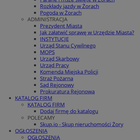
Rozkłady jazdy w Żorach
Pogoda w Żorach
ADMINISTRACJA
Prezydent Miasta
Jak załatwić sprawę w Urzędzie Miasta?
INSTYTUCJE
Urząd Stanu Cywilnego
MOPS
Urząd Skarbowy
Urząd Pracy
Komenda Miejska Policji
Straż Pożarna
Sąd Rejonowy
Prokuratura Rejonowa
KATALOG FIRM
KATALOG FIRM
Dodaj firmę do katalogu
POLECAMY
Skup.io - Skup nieruchomości Żory
OGŁOSZENIA
OGŁOSZENIA