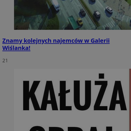
Znamy kolejnych najemców w Galerii
Wiślanka!
21