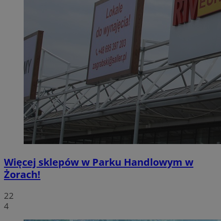
Więcej sklepów w Parku Handlowym w
Żorach!
22
4