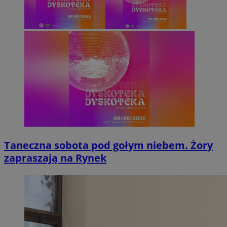
Taneczna sobota pod gołym niebem. Żory
zapraszają na Rynek