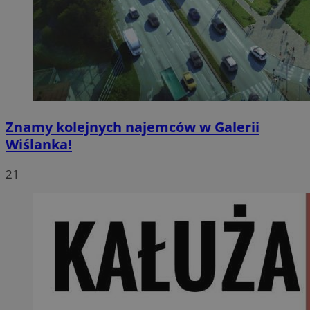
Znamy kolejnych najemców w Galerii
Wiślanka!
21