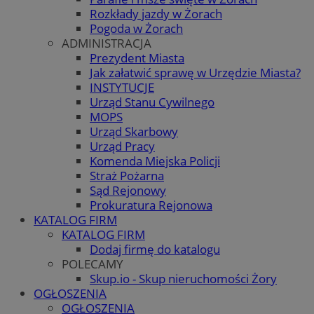
Rozkłady jazdy w Żorach
Pogoda w Żorach
ADMINISTRACJA
Prezydent Miasta
Jak załatwić sprawę w Urzędzie Miasta?
INSTYTUCJE
Urząd Stanu Cywilnego
MOPS
Urząd Skarbowy
Urząd Pracy
Komenda Miejska Policji
Straż Pożarna
Sąd Rejonowy
Prokuratura Rejonowa
KATALOG FIRM
KATALOG FIRM
Dodaj firmę do katalogu
POLECAMY
Skup.io - Skup nieruchomości Żory
OGŁOSZENIA
OGŁOSZENIA