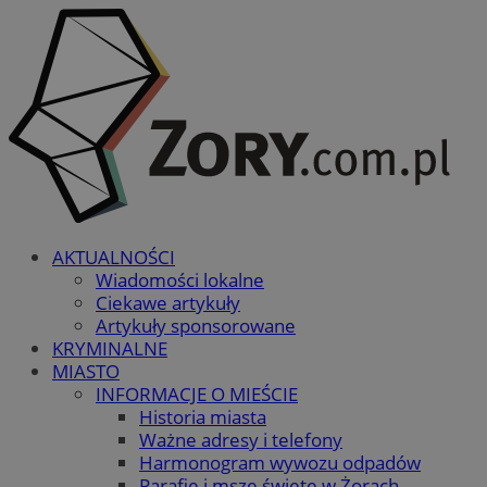
AKTUALNOŚCI
Wiadomości lokalne
Ciekawe artykuły
Artykuły sponsorowane
KRYMINALNE
MIASTO
INFORMACJE O MIEŚCIE
Historia miasta
Ważne adresy i telefony
Harmonogram wywozu odpadów
Parafie i msze święte w Żorach