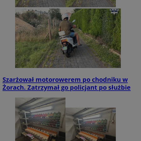
Szarżował motorowerem po chodniku w
Żorach. Zatrzymał go policjant po służbie