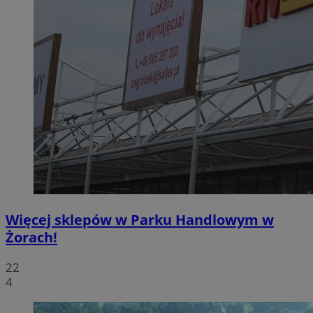
Więcej sklepów w Parku Handlowym w
Żorach!
22
4