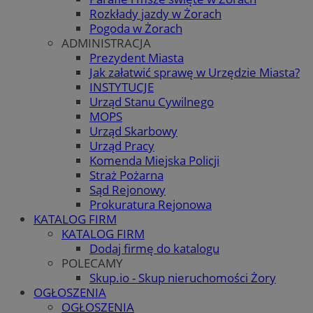
Rozkłady jazdy w Żorach
Pogoda w Żorach
ADMINISTRACJA
Prezydent Miasta
Jak załatwić sprawę w Urzędzie Miasta?
INSTYTUCJE
Urząd Stanu Cywilnego
MOPS
Urząd Skarbowy
Urząd Pracy
Komenda Miejska Policji
Straż Pożarna
Sąd Rejonowy
Prokuratura Rejonowa
KATALOG FIRM
KATALOG FIRM
Dodaj firmę do katalogu
POLECAMY
Skup.io - Skup nieruchomości Żory
OGŁOSZENIA
OGŁOSZENIA