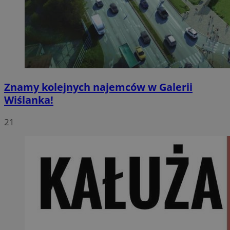
Znamy kolejnych najemców w Galerii
Wiślanka!
21