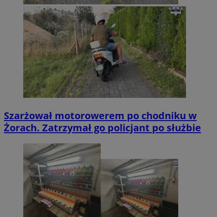
Szarżował motorowerem po chodniku w
Żorach. Zatrzymał go policjant po służbie