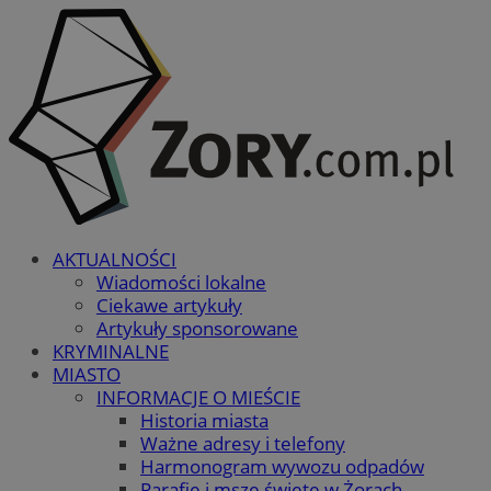
AKTUALNOŚCI
Wiadomości lokalne
Ciekawe artykuły
Artykuły sponsorowane
KRYMINALNE
MIASTO
INFORMACJE O MIEŚCIE
Historia miasta
Ważne adresy i telefony
Harmonogram wywozu odpadów
Parafie i msze święte w Żorach