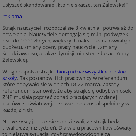
usłyszeć skandowanie „kto nie skacze, ten Zalewska!”
reklama
Strajk nauczycieli rozpoczął się 8 kwietnia i potrwa aż do
odwołania. Nauczyciele domagają się m.in. podwyżek
płac do 1000 złotych, większych nakładów na oświatę z
budżetu, zmiany oceny pracy nauczycieli, zmiany
ścieżki awansu, a także dymisji minister edukacji Anny
Zalewskiej.
W ogólnopolski strajku
biorą udział wszystkie żorskie
szkoły
. Tak postanowili ich pracownicy w referendum,
które odbywało się w dniach 18-22 marca. Zasady
referendum stanowiły, że aby strajk się odbył, wniosek
ZNP musiała poprzeć ponad pracujących w danej
placówce oświatowej. Ten warunek został spełniony w
każdej z nich.
Nie wszyscy jednak się spodziewali, że strajk będzie
trwał dłużej niż tydzień. Dla wielu pracowników oświaty
to niełatwa sytuacja, gdyż prawdopodobnie za