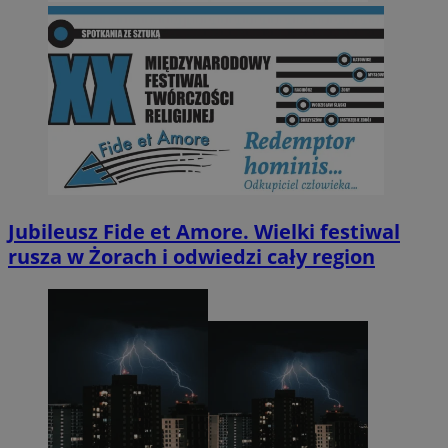
Jubileusz Fide et Amore. Wielki festiwal
rusza w Żorach i odwiedzi cały region