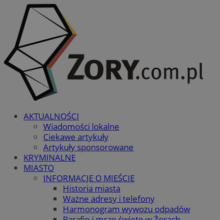
AKTUALNOŚCI
Wiadomości lokalne
Ciekawe artykuły
Artykuły sponsorowane
KRYMINALNE
MIASTO
INFORMACJE O MIEŚCIE
Historia miasta
Ważne adresy i telefony
Harmonogram wywozu odpadów
Parafie i msze święte w Żorach