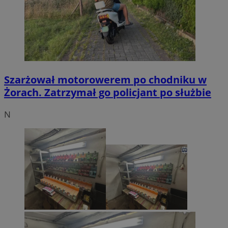
Szarżował motorowerem po chodniku w
Żorach. Zatrzymał go policjant po służbie
N