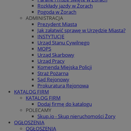
Rozkłady jazdy w Żorach
Pogoda w Żorach
ADMINISTRACJA
Prezydent Miasta
Jak załatwić sprawę w Urzędzie Miasta?
INSTYTUCJE
Urząd Stanu Cywilnego
MOPS
Urząd Skarbowy
Urząd Pracy
Komenda Miejska Policji
Straż Pożarna
Sąd Rejonowy
Prokuratura Rejonowa
KATALOG FIRM
KATALOG FIRM
Dodaj firmę do katalogu
POLECAMY
Skup.io - Skup nieruchomości Żory
OGŁOSZENIA
OGŁOSZENIA