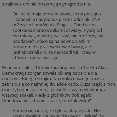
strajkowe dni nie otrzymają wynagrodzenia.
Oni dalej mają ten sam zapał, co na początku
– zapewnia nas jednak prezes oddziału ZNP
w Żorach Ilona Witala-Sługa. – Chodząc na
spotkania z pracownikami oświaty, słyszę od
nich słowa „musimy walczyć, nie możemy się
poddawać”. Płace są na pewno ciężkim
tematem dla pracowników oświaty, ale
jednak uznali oni, że nadszedł taki czas, w
którym trzeba walczyć.
W poniedziałek, 15 kwietnia organizacja Żorska Akcja
Demokracja zorganizowała pikietę poparcia dla
nauczycielskiego strajku. Na rynku naszego miasta
zebrało się co najmniej dwieście osób. Duża część z nich
dzierżyła transparenty i plakietki z wykrzyknikami, a
wszyscy skakali, kiedy z głośników dobiegało
skandowanie „kto nie skacze, ten Zalewska!”
Bardzo się cieszę, że tyle osób przyszło. Nie
spodziewałam się takiej frekwencji. Widać, że