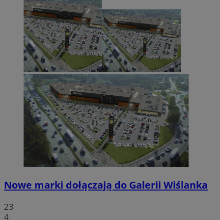
Nowe marki dołączają do Galerii Wiślanka
23
4