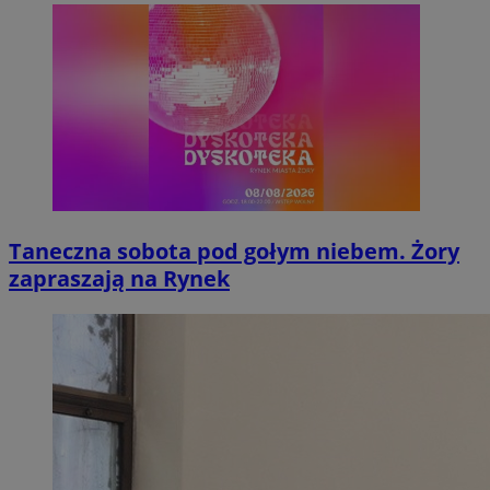
Taneczna sobota pod gołym niebem. Żory
zapraszają na Rynek