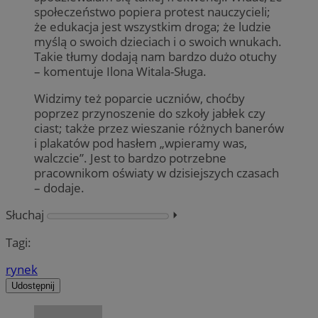
społeczeństwo popiera protest nauczycieli;
że edukacja jest wszystkim droga; że ludzie
myślą o swoich dzieciach i o swoich wnukach.
Takie tłumy dodają nam bardzo dużo otuchy
– komentuje Ilona Witala-Sługa.
Widzimy też poparcie uczniów, choćby
poprzez przynoszenie do szkoły jabłek czy
ciast; także przez wieszanie różnych banerów
i plakatów pod hasłem „wpieramy was,
walczcie”. Jest to bardzo potrzebne
pracownikom oświaty w dzisiejszych czasach
– dodaje.
Słuchaj
⏵︎
Tagi:
rynek
Udostępnij