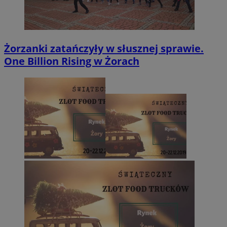
by Amazon)
.rfihub.com
Żorzanki zatańczyły w słusznej sprawie.
One Billion Rising w Żorach
_fbp
2 miesiące 4
Meta Platform Inc.
tygodnie
.zory.com.pl
ANON_ID
2 miesiące 4
Exponential
tygodnie
Interactive Inc.
.tribalfusion.com