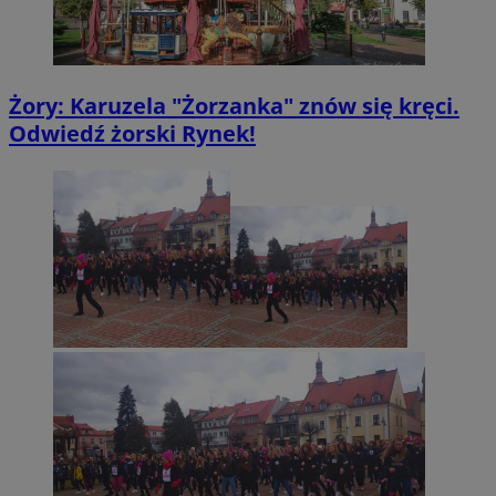
tuuid_lu
.360yield.com
2 miesiące 4
tygodnie
Żory: Karuzela "Żorzanka" znów się kręci.
Odwiedź żorski Rynek!
ruds
Sesja
Amazon.com Inc.
.rfihub.com
eud
1 rok
Rocket Fuel (Sizmek