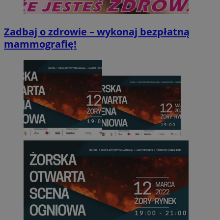
VISITOR_PRIVACY_METADATA
5 miesięc
YouTube
tygodni
.youtube.com
Zadbaj o zdrowie – wykonaj bezpłatną
mammografię!