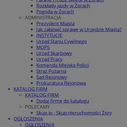
Rozkłady jazdy w Żorach
Pogoda w Żorach
ADMINISTRACJA
Prezydent Miasta
Jak załatwić sprawę w Urzędzie Miasta?
INSTYTUCJE
Urząd Stanu Cywilnego
MOPS
Urząd Skarbowy
Urząd Pracy
Komenda Miejska Policji
Straż Pożarna
Sąd Rejonowy
Prokuratura Rejonowa
KATALOG FIRM
KATALOG FIRM
Dodaj firmę do katalogu
POLECAMY
Skup.io - Skup nieruchomości Żory
OGŁOSZENIA
OGŁOSZENIA