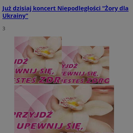
Policy
.simpli.fi
Już dzisiaj koncert Niepodległości "Żory dla
Ukrainy"
INGRESSCOOKIE
Sesja
NGINX Inc.
bh.contextweb.com
3
euds
.rfihub.com
Sesja