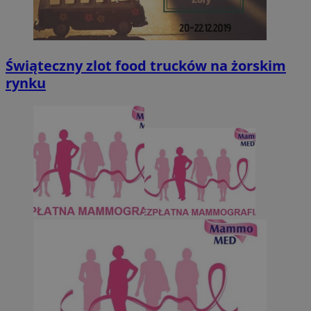
Świąteczny zlot food trucków na żorskim
rynku
OAID
1 rok
OpenX Technologies
Inc.
reklama.silnet.pl
bcookie
1 rok
Microsoft
Corporation
.linkedin.com