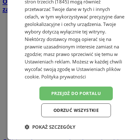
Ostatni dzień głosowania na utwór, który
stron trzecich (1845)
mogą również
zagra fontanna na żorskim Rynku
przetwarzać Twoje dane w tych i innych
celach, w tym wykorzystywać precyzyjne dane
geolokalizacyjne i cechy urządzenia. Twoje
wybory dotyczą wyłącznie tej witryny.
Niektórzy dostawcy mogą opierać się na
prawnie uzasadnionym interesie zamiast na
zgodzie; masz prawo sprzeciwić się temu w
Ustawieniach reklam
. Możesz w każdej chwili
wycofać swoją zgodę w
Ustawieniach plików
cookie
.
Polityka prywatności
PRZEJDŹ DO PORTALU
ODRZUĆ WSZYSTKIE
POKAŻ SZCZEGÓŁY