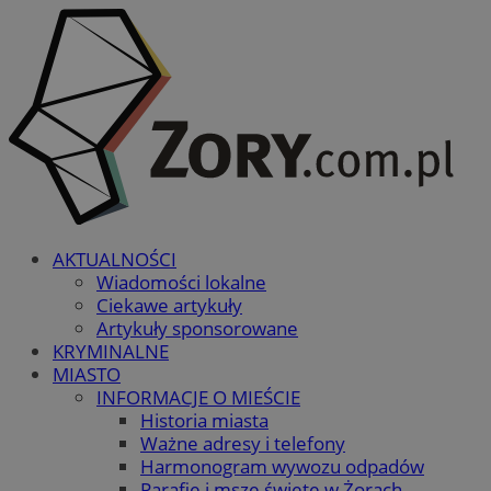
AKTUALNOŚCI
Wiadomości lokalne
Ciekawe artykuły
Artykuły sponsorowane
KRYMINALNE
MIASTO
INFORMACJE O MIEŚCIE
Historia miasta
Ważne adresy i telefony
Harmonogram wywozu odpadów
Parafie i msze święte w Żorach