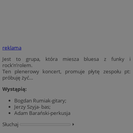
reklama
Jest to grupa, która miesza bluesa z funky i
rock’n’rolem.
Ten plenerowy koncert, promuje płytę zespołu pt:
próbuję żyć…
Wystąpią:
Bogdan Rumiak-gitary;
Jerzy Szyja- bas;
Adam Barański-perkusja
Słuchaj
⏵︎