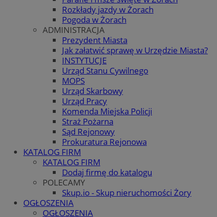
Rozkłady jazdy w Żorach
Pogoda w Żorach
ADMINISTRACJA
Prezydent Miasta
Jak załatwić sprawę w Urzędzie Miasta?
INSTYTUCJE
Urząd Stanu Cywilnego
MOPS
Urząd Skarbowy
Urząd Pracy
Komenda Miejska Policji
Straż Pożarna
Sąd Rejonowy
Prokuratura Rejonowa
KATALOG FIRM
KATALOG FIRM
Dodaj firmę do katalogu
POLECAMY
Skup.io - Skup nieruchomości Żory
OGŁOSZENIA
OGŁOSZENIA