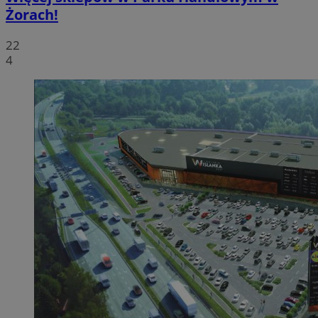
Żorach!
22
4