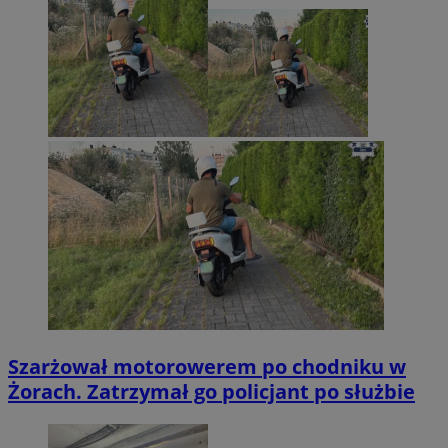
Szarżował motorowerem po chodniku w
Żorach. Zatrzymał go policjant po służbie