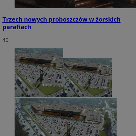
Trzech nowych proboszczów w żorskich
parafiach
40