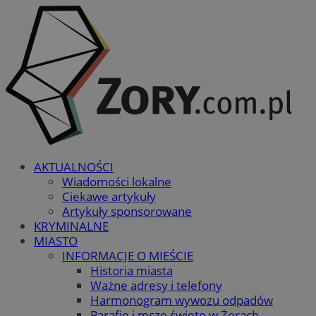
AKTUALNOŚCI
Wiadomości lokalne
Ciekawe artykuły
Artykuły sponsorowane
KRYMINALNE
MIASTO
INFORMACJE O MIEŚCIE
Historia miasta
Ważne adresy i telefony
Harmonogram wywozu odpadów
Parafie i msze święte w Żorach