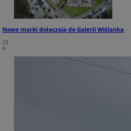
Nowe marki dołączają do Galerii Wiślanka
23
4