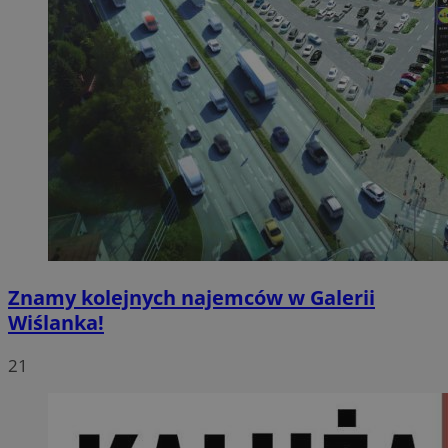
Znamy kolejnych najemców w Galerii
Wiślanka!
21