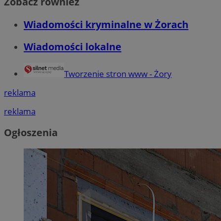
Zobacz również
Wiadomości kryminalne w Żorach
Wiadomości lokalne
Tworzenie stron www - Żory
reklama
reklama
Ogłoszenia