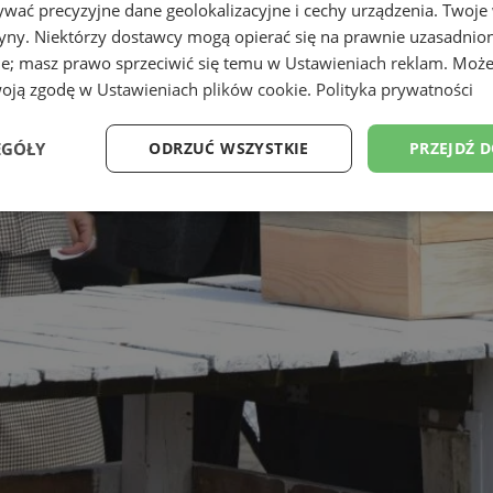
wać precyzyjne dane geolokalizacyjne i cechy urządzenia. Twoje
tryny. Niektórzy dostawcy mogą opierać się na prawnie uzasadnio
ie; masz prawo sprzeciwić się temu w
Ustawieniach reklam
. Może
woją zgodę w
Ustawieniach plików cookie
.
Polityka prywatności
EGÓŁY
ODRZUĆ WSZYSTKIE
PRZEJDŹ 
Wydajność
Targetowanie
Funkcjonalność
Ni
ezbędne
Wydajność
Targetowanie
Funkcjonalność
Niesklasyfikow
ie umożliwiają korzystanie z podstawowych funkcji strony internetowej, takich jak log
Bez niezbędnych plików cookie nie można prawidłowo korzystać ze strony internetowe
Okres
Provider
/
Domena
Opis
przechowywania