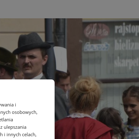
ywania i
danych osobowych,
etlania
az ulepszania
 i innych celach,