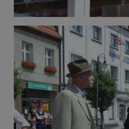
SessID
QeSessID
MvSessID
__cf_bm
suid
INGRESSCOOKIE
euds
VISITOR_PRIVACY_