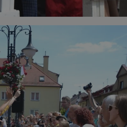
entyfikator sesji.
entyfikator sesji.
entyfikator sesji.
niania ludzi i
trony internetowej,
e ważnych raportów
ryny internetowej.
 identyfikatora
erów obsługuje
ekście
lu optymalizacji
 do przechowywania
niu do usług
e, czy użytkownik
enia lub reklamy.
nformacje o zgodzie
ncjach dotyczących
ia z witryny.
olityki prywatności
ich przestrzeganie
temu użytkownik nie