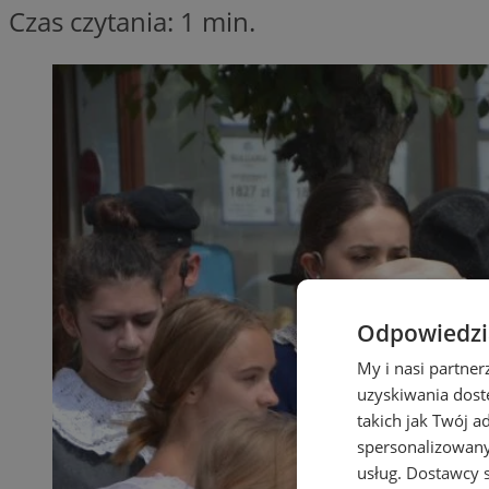
Czas czytania: 1 min.
Odpowiedzia
My i nasi partne
uzyskiwania dost
takich jak Twój a
spersonalizowanyc
usług.
Dostawcy s