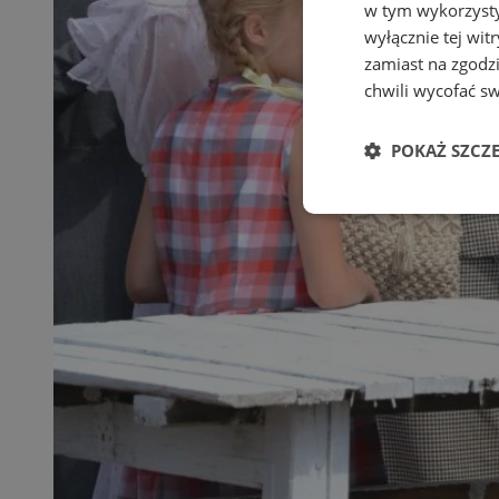
w tym wykorzysty
wyłącznie tej wi
zamiast na zgodz
chwili wycofać s
POKAŻ SZCZ
Niezbędne
Ni
Niezbędne pliki cook
zarządzanie kontem. 
Nazwa