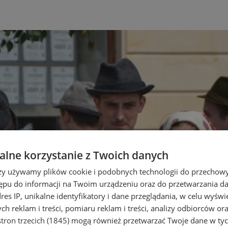
lne korzystanie z Twoich danych
rzy używamy plików cookie i podobnych technologii do przechow
ępu do informacji na Twoim urządzeniu oraz do przetwarzania 
dres IP, unikalne identyfikatory i dane przeglądania, w celu wyświ
h reklam i treści, pomiaru reklam i treści, analizy odbiorców or
tron trzecich (1845)
mogą również przetwarzać Twoje dane w tych