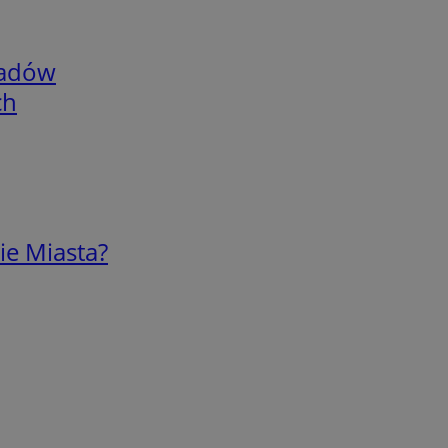
adów
ch
ie Miasta?