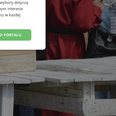
 wybory dotyczą
nym interesie
sz w każdej
DO PORTALU
esklasyfikowane
ane
owanie użytkownika i
j.