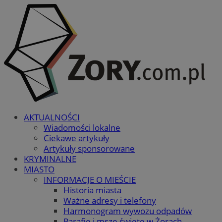
AKTUALNOŚCI
Wiadomości lokalne
Ciekawe artykuły
Artykuły sponsorowane
KRYMINALNE
MIASTO
INFORMACJE O MIEŚCIE
Historia miasta
Ważne adresy i telefony
Harmonogram wywozu odpadów
Parafie i msze święte w Żorach