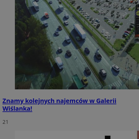
Znamy kolejnych najemców w Galerii
Wiślanka!
21