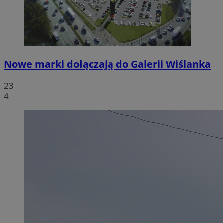
Nowe marki dołączają do Galerii Wiślanka
23
4