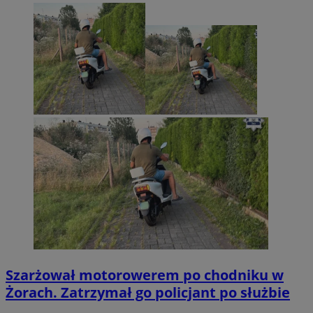
Szarżował motorowerem po chodniku w
Żorach. Zatrzymał go policjant po służbie