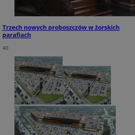
Trzech nowych proboszczów w żorskich
parafiach
40