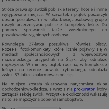
Stróże prawa sprawdzili pobliskie tereny, hotele i innne
wytypowane miejsca. W czwartek i piątek poszerzyli
obszar poszukiwań i w kilkudziesięciosobowej grupie
ruszyli przeczesywać pobliskie kompleksy leśne. Do
pomocy sprowadzili także wyszkolonego do
poszukiwania zaginionych osób psa.
Równolegle 37-latka poszukiwali również bliscy.
Rozesłali fotokomunikaty, które licznie pojawiły się w
mediach społecznościowych i z województwa
mazowieckiego przyjechali na Śląsk, aby odnaleźć
mężczyznę. W miniony piątek rodzina, w kompleksie
leśnym na terenie powiatu rybnickiego, odnalazła
zwłoki 37-latka i zaalarmowała policję.
Na miejsce została skierowana natychmiast ekipa
dochodzeniowo-śledcza, a wraz z nią
prokurator
, który
zarządził sekcję zwłok. Wszystkie okoliczności wskazują
na to, że mężczyzna popełnił samobójstwo.
Słuchaj
⏵︎