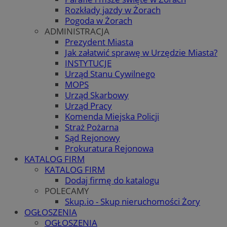
Rozkłady jazdy w Żorach
Pogoda w Żorach
ADMINISTRACJA
Prezydent Miasta
Jak załatwić sprawę w Urzędzie Miasta?
INSTYTUCJE
Urząd Stanu Cywilnego
MOPS
Urząd Skarbowy
Urząd Pracy
Komenda Miejska Policji
Straż Pożarna
Sąd Rejonowy
Prokuratura Rejonowa
KATALOG FIRM
KATALOG FIRM
Dodaj firmę do katalogu
POLECAMY
Skup.io - Skup nieruchomości Żory
OGŁOSZENIA
OGŁOSZENIA