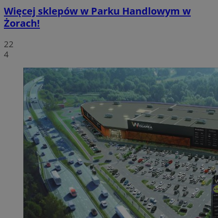
Więcej sklepów w Parku Handlowym w
Żorach!
22
4