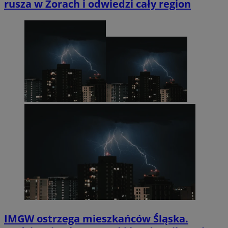
rusza w Żorach i odwiedzi cały region
IMGW ostrzega mieszkańców Śląska.