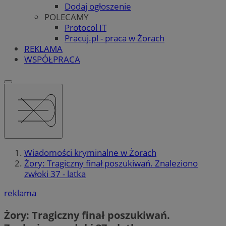
Dodaj ogłoszenie
POLECAMY
Protocol IT
Pracuj.pl - praca w Żorach
REKLAMA
WSPÓŁPRACA
Wiadomości kryminalne w Żorach
Żory: Tragiczny finał poszukiwań. Znaleziono
zwłoki 37 - latka
reklama
Żory: Tragiczny finał poszukiwań.