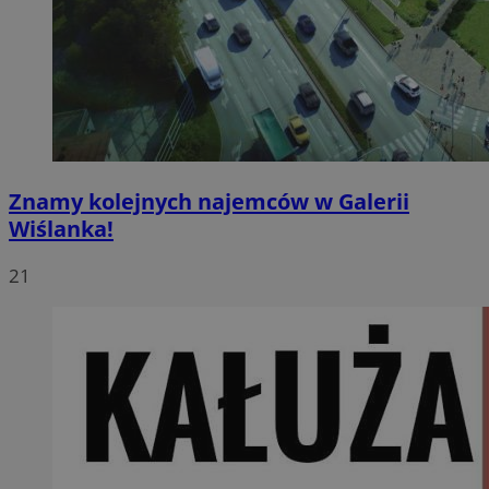
Znamy kolejnych najemców w Galerii
Wiślanka!
21