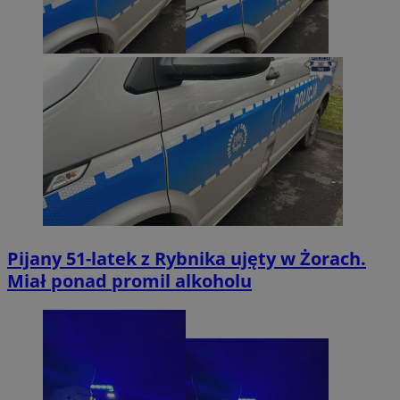
Pijany 51-latek z Rybnika ujęty w Żorach.
Miał ponad promil alkoholu