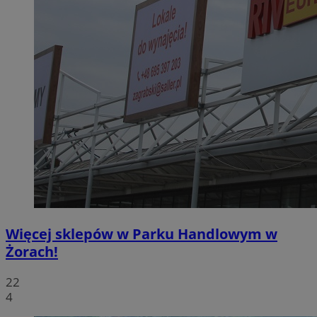
Więcej sklepów w Parku Handlowym w
Żorach!
22
4