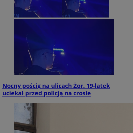
Nocny pościg na ulicach Żor. 19-latek
uciekał przed policją na crosie