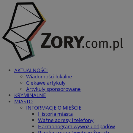
AKTUALNOŚCI
Wiadomości lokalne
Ciekawe artykuły
Artykuły sponsorowane
KRYMINALNE
MIASTO
INFORMACJE O MIEŚCIE
Historia miasta
Ważne adresy i telefony
Harmonogram wywozu odpadów
Parafie i msze święte w Żorach