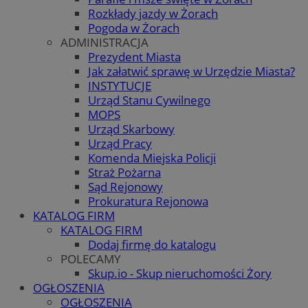
Rozkłady jazdy w Żorach
Pogoda w Żorach
ADMINISTRACJA
Prezydent Miasta
Jak załatwić sprawę w Urzędzie Miasta?
INSTYTUCJE
Urząd Stanu Cywilnego
MOPS
Urząd Skarbowy
Urząd Pracy
Komenda Miejska Policji
Straż Pożarna
Sąd Rejonowy
Prokuratura Rejonowa
KATALOG FIRM
KATALOG FIRM
Dodaj firmę do katalogu
POLECAMY
Skup.io - Skup nieruchomości Żory
OGŁOSZENIA
OGŁOSZENIA