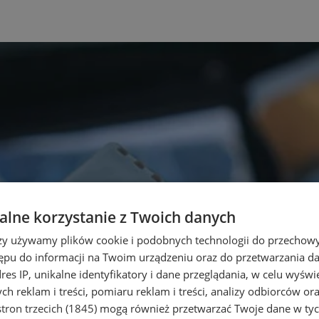
lne korzystanie z Twoich danych
rzy używamy plików cookie i podobnych technologii do przechow
ępu do informacji na Twoim urządzeniu oraz do przetwarzania 
dres IP, unikalne identyfikatory i dane przeglądania, w celu wyświ
h reklam i treści, pomiaru reklam i treści, analizy odbiorców or
tron trzecich (1845)
mogą również przetwarzać Twoje dane w tych