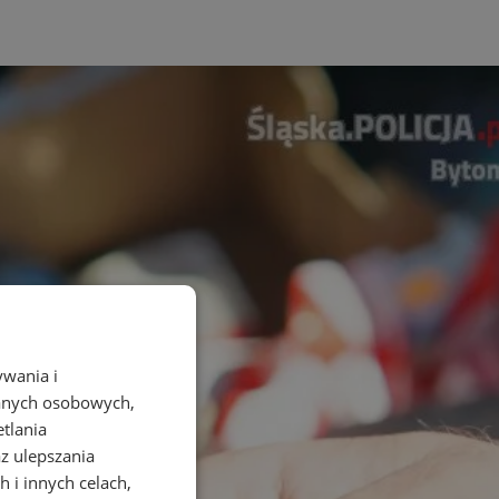
ywania i
danych osobowych,
etlania
az ulepszania
 i innych celach,