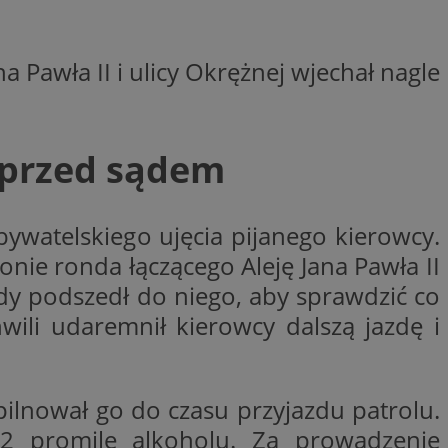
woich preferencji,
 z regulacjami
 Pawła II i ulicy Okrężnej wjechał nagle
y gościa na
nych celów
rzez usługę Cookie-
preferencji
e przed sądem
 na pliki cookie.
ookie Cookie-
bywatelskiego ujęcia pijanego kierowcy.
jonie ronda łączącego Aleję Jana Pawła II
Gdy podszedł do niego, aby sprawdzić co
lytics do
hwili udaremnił kierowcy dalszą jazdę i
ookie jest używany
iewer”, aby pomóc
acznej identyfikacji
e widzisz w naszych
dostępu do strony
Analytics - co
ej, aby śledzić
anej usługi
e użytkowników i
rozróżniania
 konkretnej
. Pomaga w
e losowo
zyfrowany /
 pilnował go do czasu przyjazdu patrolu.
ta. Jest on
izowanych
nie i służy do
eń użytkowników i
 promile alkoholu. Za prowadzenie
 sesji i kampanii
ry identyfikuje
iu korzystania z