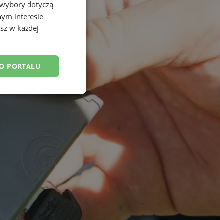
 wybory dotyczą
nym interesie
sz w każdej
DO PORTALU
esklasyfikowane
ane
owanie użytkownika i
j.