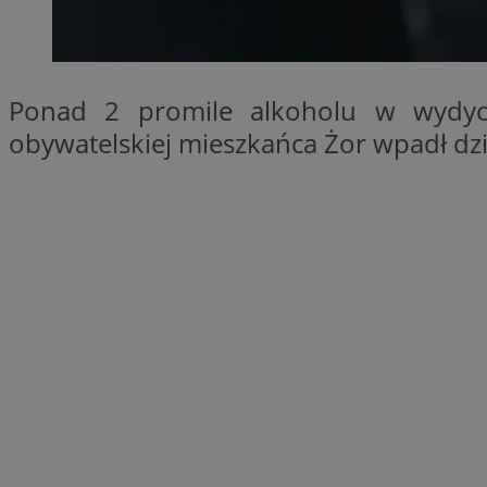
SessID
QeSessID
MvSessID
Ponad 2 promile alkoholu w wydych
__cf_bm
obywatelskiej mieszkańca Żor wpadł dzi
suid
INGRESSCOOKIE
euds
VISITOR_PRIVACY_