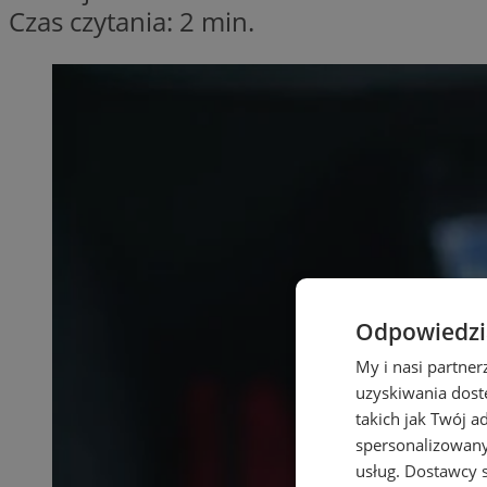
Czas czytania: 2 min.
Odpowiedzia
My i nasi partne
uzyskiwania dost
takich jak Twój a
spersonalizowanyc
usług.
Dostawcy s