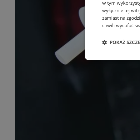
w tym wykorzysty
wyłącznie tej wi
zamiast na zgodz
chwili wycofać s
POKAŻ SZCZ
Niezbędne
Ni
Niezbędne pliki cook
zarządzanie kontem. 
Nazwa