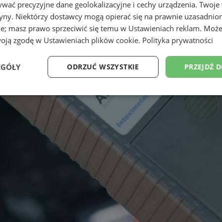
wać precyzyjne dane geolokalizacyjne i cechy urządzenia. Twoje
tryny. Niektórzy dostawcy mogą opierać się na prawnie uzasadnio
ie; masz prawo sprzeciwić się temu w
Ustawieniach reklam
. Może
woją zgodę w
Ustawieniach plików cookie
.
Polityka prywatności
EGÓŁY
ODRZUĆ WSZYSTKIE
PRZEJDŹ 
Wydajność
Targetowanie
Funkcjonalność
Ni
ezbędne
Wydajność
Targetowanie
Funkcjonalność
Niesklasyfikow
ie umożliwiają korzystanie z podstawowych funkcji strony internetowej, takich jak log
Bez niezbędnych plików cookie nie można prawidłowo korzystać ze strony internetowe
Okres
Provider
/
Domena
Opis
przechowywania