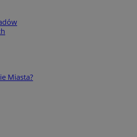
adów
ch
ie Miasta?