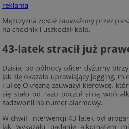
reklama
Mężczyzna został zauważony przez piesze
li_gc
na chodnik i uszkodził koło.
CookieScriptConse
43-latek stracił już pra
Dzisiaj po północy oficer dyżurny otrz
Nazwa
Jak się okazało uprawiający jogging, mie
Nazwa
Nazwa
i ulicę Okrężną zauważył kierowcę, któ
gid_CAESEEbgrCsX
_ga_L2744325BY
się stało od razu poczuł silną woń alk
__mguid_
tt_viewer
zadzwonił na numer alarmowy.
_ga
DSID
W chwili interwencji 43-latek był aroga
Jak wykazało badanie alkomatem m
ADKUID