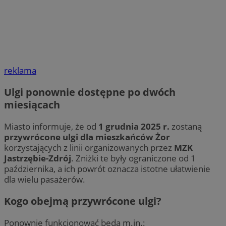
reklama
Ulgi ponownie dostępne po dwóch
miesiącach
Miasto informuje, że od
1 grudnia 2025 r.
zostaną
przywrócone ulgi dla mieszkańców Żor
korzystających z linii organizowanych przez
MZK
Jastrzębie-Zdrój
. Zniżki te były ograniczone od 1
października, a ich powrót oznacza istotne ułatwienie
dla wielu pasażerów.
Kogo obejmą przywrócone ulgi?
Ponownie funkcjonować będą m.in.: