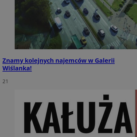
Znamy kolejnych najemców w Galerii
Wiślanka!
21