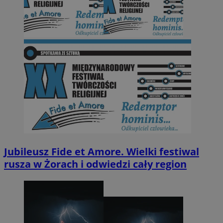
Jubileusz Fide et Amore. Wielki festiwal
rusza w Żorach i odwiedzi cały region