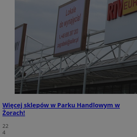
Więcej sklepów w Parku Handlowym w
Żorach!
22
4