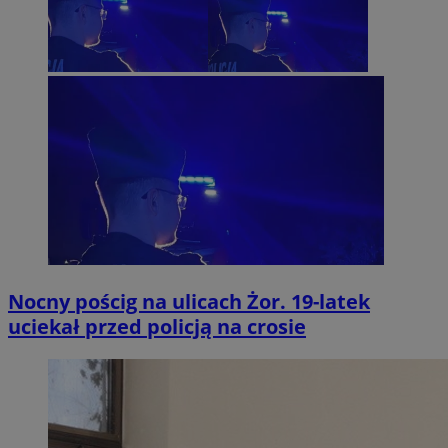
Nocny pościg na ulicach Żor. 19-latek
uciekał przed policją na crosie