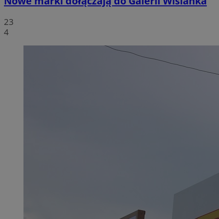
Nowe marki dołączają do Galerii Wiślanka
23
4