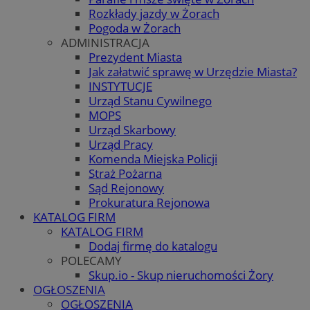
Rozkłady jazdy w Żorach
Pogoda w Żorach
ADMINISTRACJA
Prezydent Miasta
Jak załatwić sprawę w Urzędzie Miasta?
INSTYTUCJE
Urząd Stanu Cywilnego
MOPS
Urząd Skarbowy
Urząd Pracy
Komenda Miejska Policji
Straż Pożarna
Sąd Rejonowy
Prokuratura Rejonowa
KATALOG FIRM
KATALOG FIRM
Dodaj firmę do katalogu
POLECAMY
Skup.io - Skup nieruchomości Żory
OGŁOSZENIA
OGŁOSZENIA