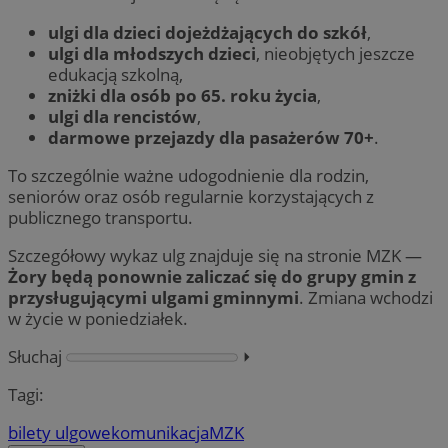
ulgi dla dzieci dojeżdżających do szkół
,
ulgi dla młodszych dzieci
, nieobjętych jeszcze
edukacją szkolną,
zniżki dla osób po 65. roku życia
,
ulgi dla rencistów
,
darmowe przejazdy dla pasażerów 70+
.
To szczególnie ważne udogodnienie dla rodzin,
seniorów oraz osób regularnie korzystających z
publicznego transportu.
Szczegółowy wykaz ulg znajduje się na stronie MZK —
Żory będą ponownie zaliczać się do grupy gmin z
przysługującymi ulgami gminnymi
. Zmiana wchodzi
w życie w poniedziałek.
Słuchaj
⏵︎
Tagi:
bilety ulgowe
komunikacja
MZK