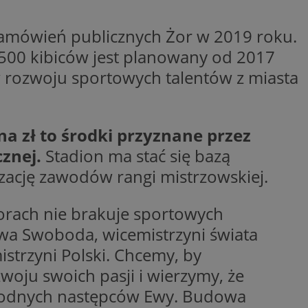
woich preferencji,
 z regulacjami
zamówień publicznych Żor w 2019 roku.
y gościa na
500 kibiców jest planowany od 2017
nych celów
w rozwoju sportowych talentów z miasta
rzez usługę Cookie-
preferencji
 na pliki cookie.
ookie Cookie-
na zł to środki przyznane przez
cznej.
Stadion ma stać się bazą
izację zawodów rangi mistrzowskiej.
Żorach nie brakuje sportowych
lytics do
ookie jest używany
iewer”, aby pomóc
Ewa Swoboda, wicemistrzyni świata
acznej identyfikacji
e widzisz w naszych
dostępu do strony
Analytics - co
ej, aby śledzić
strzyni Polski. Chcemy, by
anej usługi
e użytkowników i
rozróżniania
 konkretnej
. Pomaga w
e losowo
oju swoich pasji i wierzymy, że
zyfrowany /
ta. Jest on
izowanych
nie i służy do
i godnych następców Ewy. Budowa
eń użytkowników i
 sesji i kampanii
ry identyfikuje
iu korzystania z