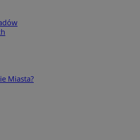
adów
ch
ie Miasta?