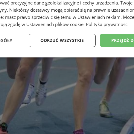
wać precyzyjne dane geolokalizacyjne i cechy urządzenia. Twoje
tryny. Niektórzy dostawcy mogą opierać się na prawnie uzasadnio
ie; masz prawo sprzeciwić się temu w
Ustawieniach reklam
. Może
woją zgodę w
Ustawieniach plików cookie
.
Polityka prywatności
EGÓŁY
ODRZUĆ WSZYSTKIE
PRZEJDŹ 
Wydajność
Targetowanie
Funkcjonalność
Ni
ezbędne
Wydajność
Targetowanie
Funkcjonalność
Niesklasyfikow
ie umożliwiają korzystanie z podstawowych funkcji strony internetowej, takich jak log
Bez niezbędnych plików cookie nie można prawidłowo korzystać ze strony internetowe
Okres
Provider
/
Domena
Opis
przechowywania