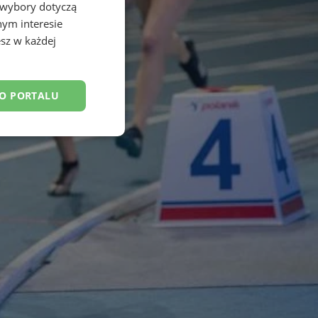
 wybory dotyczą
nym interesie
sz w każdej
DO PORTALU
esklasyfikowane
ane
owanie użytkownika i
j.