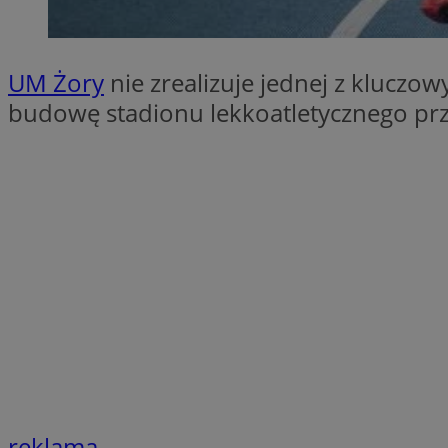
SessID
QeSessID
UM Żory
nie zrealizuje jednej z kluczo
MvSessID
budowę stadionu lekkoatletycznego prz
__cf_bm
suid
INGRESSCOOKIE
euds
VISITOR_PRIVACY_
reklama