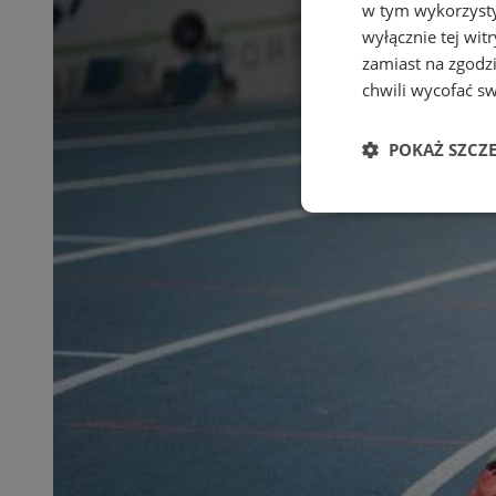
w tym wykorzysty
wyłącznie tej wi
zamiast na zgodz
chwili wycofać s
POKAŻ SZCZ
Niezbędne
Ni
Niezbędne pliki cook
zarządzanie kontem. 
Nazwa