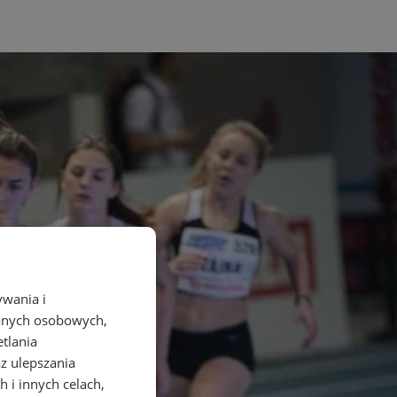
ywania i
danych osobowych,
etlania
az ulepszania
 i innych celach,