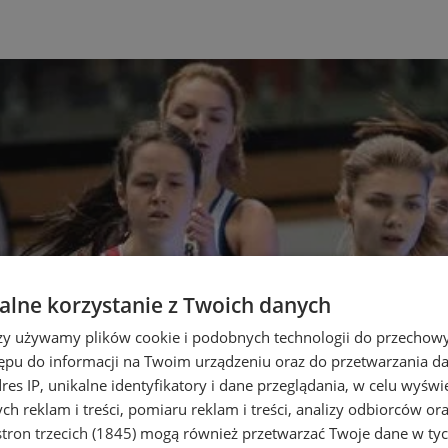
lne korzystanie z Twoich danych
rzy używamy plików cookie i podobnych technologii do przechow
ępu do informacji na Twoim urządzeniu oraz do przetwarzania 
dres IP, unikalne identyfikatory i dane przeglądania, w celu wyświ
h reklam i treści, pomiaru reklam i treści, analizy odbiorców or
tron trzecich (1845)
mogą również przetwarzać Twoje dane w tych