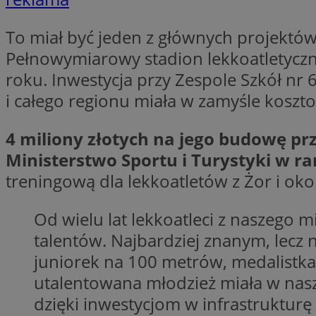
To miał być jeden z głównych projektó
li_gc
Pełnowymiarowy stadion lekkoatletyczn
roku. Inwestycja przy Zespole Szkół nr
CookieScriptConse
i całego regionu miała w zamyśle koszto
4 miliony złotych na jego budowę prz
Ministerstwo Sportu i Turystyki w r
treningową dla lekkoatletów z Żor i oko
Nazwa
Nazwa
Nazwa
gid_CAESEEbgrCsX
Od wielu lat lekkoatleci z naszego 
_ga_L2744325BY
__mguid_
tt_viewer
talentów. Najbardziej znanym, lecz
_ga
juniorek na 100 metrów, medalistka
DSID
utalentowana młodzież miała w nasz
dzięki inwestycjom w infrastruktu
ADKUID