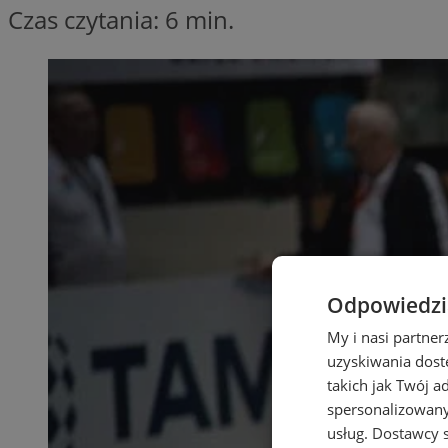
Czas czytania: 6 min.
Odpowiedzia
My i nasi partne
uzyskiwania dost
takich jak Twój a
spersonalizowanyc
usług.
Dostawcy s