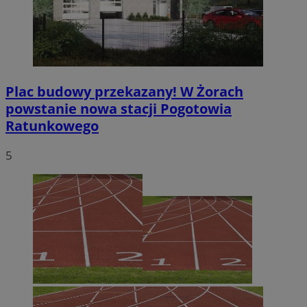
Policy
.simpli.fi
INGRESSCOOKIE
Sesja
NGINX Inc.
bh.contextweb.com
Plac budowy przekazany! W Żorach
powstanie nowa stacji Pogotowia
Ratunkowego
5
euds
.rfihub.com
Sesja