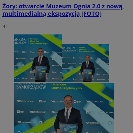
Żory: otwarcie Muzeum Ognia 2.0 z nową,
multimedialną ekspozycją [FOTO]
31