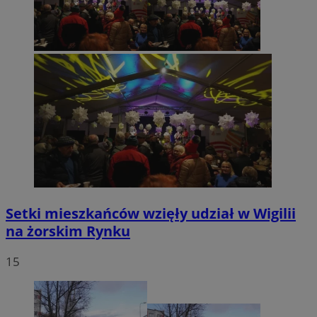
by Amazon)
.rfihub.com
_fbp
2 miesiące 4
Meta Platform Inc.
tygodnie
.zory.com.pl
Setki mieszkańców wzięły udział w Wigilii
na żorskim Rynku
ANON_ID
2 miesiące 4
Exponential
tygodnie
Interactive Inc.
15
.tribalfusion.com