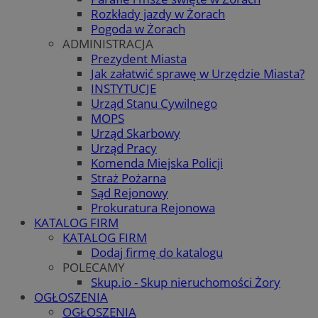
Rozkłady jazdy w Żorach
Pogoda w Żorach
ADMINISTRACJA
Prezydent Miasta
Jak załatwić sprawę w Urzędzie Miasta?
INSTYTUCJE
Urząd Stanu Cywilnego
MOPS
Urząd Skarbowy
Urząd Pracy
Komenda Miejska Policji
Straż Pożarna
Sąd Rejonowy
Prokuratura Rejonowa
KATALOG FIRM
KATALOG FIRM
Dodaj firmę do katalogu
POLECAMY
Skup.io - Skup nieruchomości Żory
OGŁOSZENIA
OGŁOSZENIA