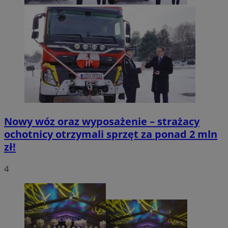
tuuid_lu
.360yield.com
2 miesiące 4
tygodnie
Nowy wóz oraz wyposażenie – strażacy
ochotnicy otrzymali sprzęt za ponad 2 mln
zł!
ruds
Sesja
Amazon.com Inc.
.rfihub.com
4
eud
1 rok
Rocket Fuel (Sizmek