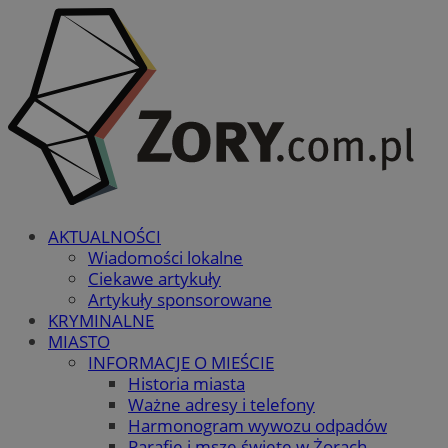
AKTUALNOŚCI
Wiadomości lokalne
Ciekawe artykuły
Artykuły sponsorowane
KRYMINALNE
MIASTO
INFORMACJE O MIEŚCIE
Historia miasta
Ważne adresy i telefony
Harmonogram wywozu odpadów
Parafie i msze święte w Żorach