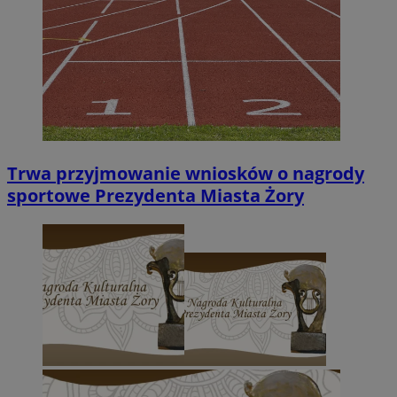
VISITOR_PRIVACY_METADATA
5 miesięc
YouTube
tygodni
.youtube.com
Trwa przyjmowanie wniosków o nagrody
sportowe Prezydenta Miasta Żory