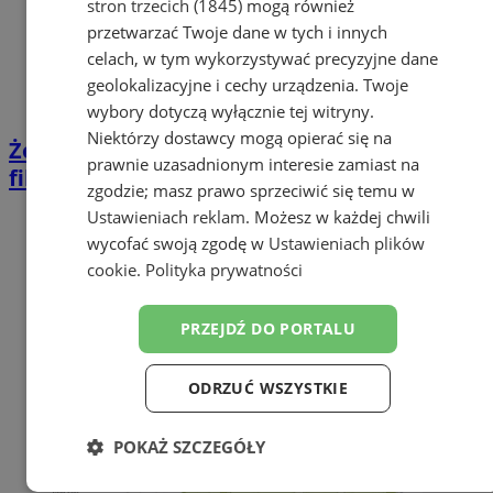
stron trzecich (1845)
mogą również
przetwarzać Twoje dane w tych i innych
celach, w tym wykorzystywać precyzyjne dane
geolokalizacyjne i cechy urządzenia. Twoje
wybory dotyczą wyłącznie tej witryny.
Niektórzy dostawcy mogą opierać się na
Żory zapraszają na Dzień Trzeźwości z
prawnie uzasadnionym interesie zamiast na
filmowym hitem
zgodzie; masz prawo sprzeciwić się temu w
Ustawieniach reklam
. Możesz w każdej chwili
wycofać swoją zgodę w
Ustawieniach plików
cookie
.
Polityka prywatności
PRZEJDŹ DO PORTALU
ODRZUĆ WSZYSTKIE
POKAŻ SZCZEGÓŁY