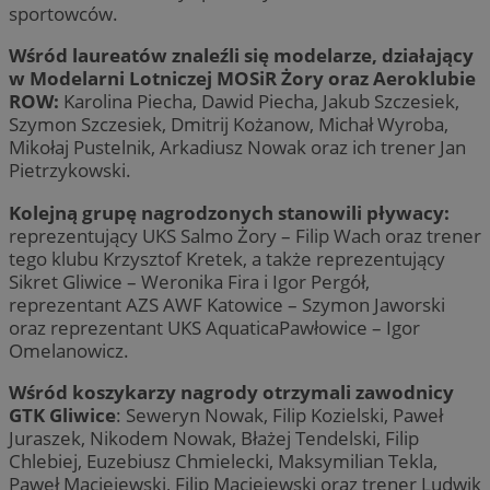
sportowców.
Wśród laureatów znaleźli się modelarze, działający
w Modelarni Lotniczej MOSiR Żory oraz Aeroklubie
ROW:
Karolina Piecha, Dawid Piecha, Jakub Szczesiek,
Szymon Szczesiek, Dmitrij Kożanow, Michał Wyroba,
Mikołaj Pustelnik, Arkadiusz Nowak oraz ich trener Jan
Pietrzykowski.
Kolejną grupę nagrodzonych stanowili pływacy:
reprezentujący UKS Salmo Żory – Filip Wach oraz trener
tego klubu Krzysztof Kretek, a także reprezentujący
Sikret Gliwice – Weronika Fira i Igor Pergół,
reprezentant AZS AWF Katowice – Szymon Jaworski
oraz reprezentant UKS AquaticaPawłowice – Igor
Omelanowicz.
Wśród koszykarzy nagrody otrzymali zawodnicy
GTK Gliwice
: Seweryn Nowak, Filip Kozielski, Paweł
Juraszek, Nikodem Nowak, Błażej Tendelski, Filip
Chlebiej, Euzebiusz Chmielecki, Maksymilian Tekla,
Paweł Maciejewski, Filip Maciejewski oraz trener Ludwik