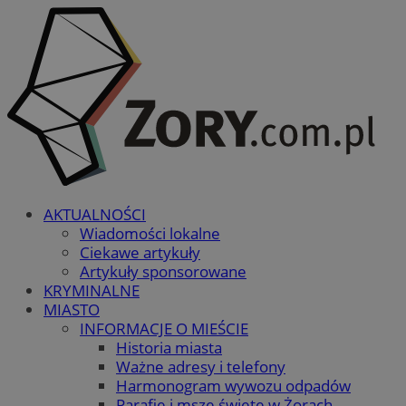
AKTUALNOŚCI
Wiadomości lokalne
Ciekawe artykuły
Artykuły sponsorowane
KRYMINALNE
MIASTO
INFORMACJE O MIEŚCIE
Historia miasta
Ważne adresy i telefony
Harmonogram wywozu odpadów
Parafie i msze święte w Żorach