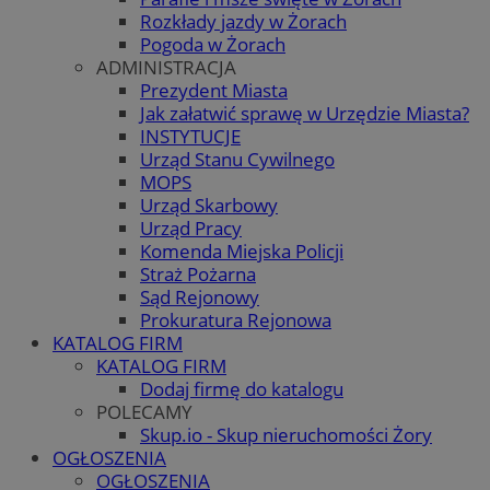
Rozkłady jazdy w Żorach
Pogoda w Żorach
ADMINISTRACJA
Prezydent Miasta
Jak załatwić sprawę w Urzędzie Miasta?
INSTYTUCJE
Urząd Stanu Cywilnego
MOPS
Urząd Skarbowy
Urząd Pracy
Komenda Miejska Policji
Straż Pożarna
Sąd Rejonowy
Prokuratura Rejonowa
KATALOG FIRM
KATALOG FIRM
Dodaj firmę do katalogu
POLECAMY
Skup.io - Skup nieruchomości Żory
OGŁOSZENIA
OGŁOSZENIA