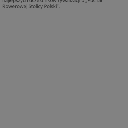
najlepszych uczestników rywalizacji o „Puchar
Rowerowej Stolicy Polski”.