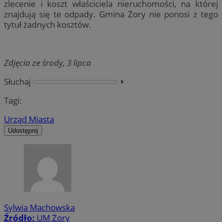
zlecenie i koszt właściciela nieruchomości, na której
znajdują się te odpady. Gmina Żory nie ponosi z tego
tytuł żadnych kosztów.
Zdjęcia ze środy, 3 lipca
Słuchaj
⏵︎
Tagi:
Urząd Miasta
Udostępnij
Sylwia Machowska
Źródło:
UM Żory