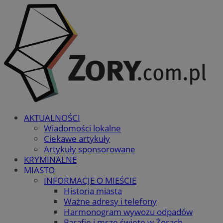
AKTUALNOŚCI
Wiadomości lokalne
Ciekawe artykuły
Artykuły sponsorowane
KRYMINALNE
MIASTO
INFORMACJE O MIEŚCIE
Historia miasta
Ważne adresy i telefony
Harmonogram wywozu odpadów
Parafie i msze święte w Żorach