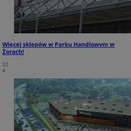
Więcej sklepów w Parku Handlowym w
Żorach!
22
4