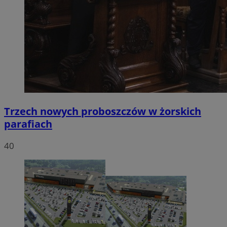
Trzech nowych proboszczów w żorskich
parafiach
40