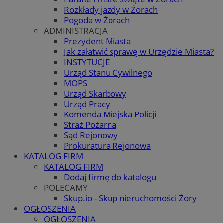
Rozkłady jazdy w Żorach
Pogoda w Żorach
ADMINISTRACJA
Prezydent Miasta
Jak załatwić sprawę w Urzędzie Miasta?
INSTYTUCJE
Urząd Stanu Cywilnego
MOPS
Urząd Skarbowy
Urząd Pracy
Komenda Miejska Policji
Straż Pożarna
Sąd Rejonowy
Prokuratura Rejonowa
KATALOG FIRM
KATALOG FIRM
Dodaj firmę do katalogu
POLECAMY
Skup.io - Skup nieruchomości Żory
OGŁOSZENIA
OGŁOSZENIA