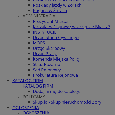
Rozkłady jazdy w Żorach
Pogoda w Żorach
ADMINISTRACJA
Prezydent Miasta
Jak załatwić sprawę w Urzędzie Miasta?
INSTYTUCJE
Urząd Stanu Cywilnego
MOPS
Urząd Skarbowy
Urząd Pracy
Komenda Miejska Policji
Straż Pożarna
Sąd Rejonowy
Prokuratura Rejonowa
KATALOG FIRM
KATALOG FIRM
Dodaj firmę do katalogu
POLECAMY
Skup.io - Skup nieruchomości Żory
OGŁOSZENIA
OGŁOSZENIA