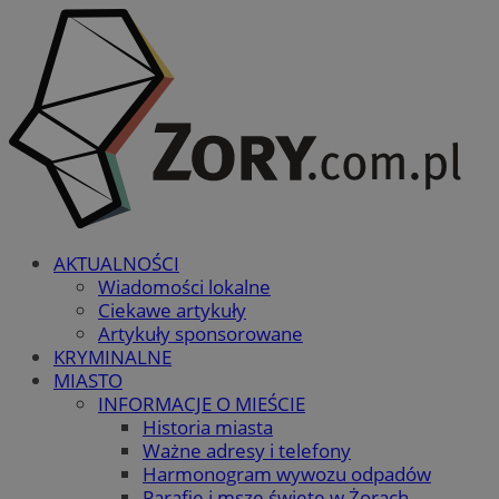
AKTUALNOŚCI
Wiadomości lokalne
Ciekawe artykuły
Artykuły sponsorowane
KRYMINALNE
MIASTO
INFORMACJE O MIEŚCIE
Historia miasta
Ważne adresy i telefony
Harmonogram wywozu odpadów
Parafie i msze święte w Żorach