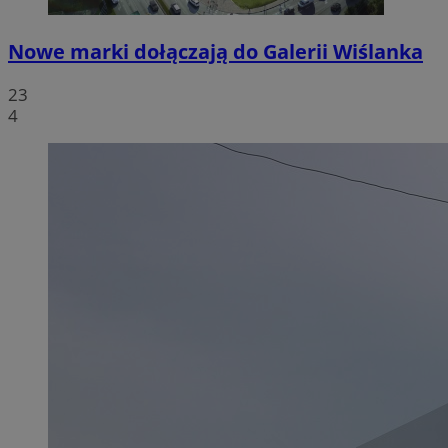
Nowe marki dołączają do Galerii Wiślanka
23
4