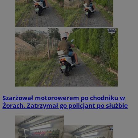
Szarżował motorowerem po chodniku w
Żorach. Zatrzymał go policjant po służbie