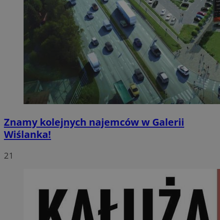
Znamy kolejnych najemców w Galerii
Wiślanka!
21