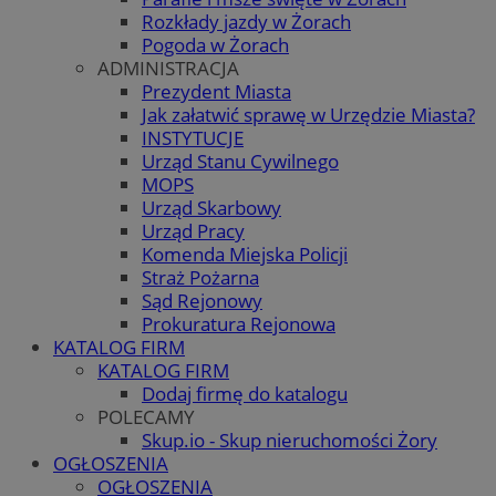
Rozkłady jazdy w Żorach
Pogoda w Żorach
ADMINISTRACJA
Prezydent Miasta
Jak załatwić sprawę w Urzędzie Miasta?
INSTYTUCJE
Urząd Stanu Cywilnego
MOPS
Urząd Skarbowy
Urząd Pracy
Komenda Miejska Policji
Straż Pożarna
Sąd Rejonowy
Prokuratura Rejonowa
KATALOG FIRM
KATALOG FIRM
Dodaj firmę do katalogu
POLECAMY
Skup.io - Skup nieruchomości Żory
OGŁOSZENIA
OGŁOSZENIA