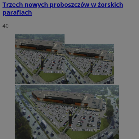
Trzech nowych proboszczów w żorskich
parafiach
40