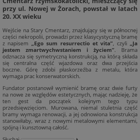
Cmentarz rzymskokatolicki, mieszczący się
przy ul. Nowej w Żorach, powstał w latach
20. XX wieku
Wejście na Stary Cmentarz, znajdujący się w północnej
części nekropolii, prowadzi przez klasycystyczną bramę
z napisem
„Ego sum resurrectio et vita”
, czyli
„Ja
jestem zmartwychwstaniem i życiem”
. Brama
odznacza się symetryczną konstrukcją, na którą składa
się centralna część wjazdowa oraz dwa przejścia
boczne. Górę zdobi płaskorzeźba z metalu, która
wymaga prac konserwatorskich.
Fundator postanowił wymienić bramę oraz dwie furty
na nowe ze względów estetycznych, mając nadzieję, że
ten gest da początek kolejnym tego typu
przedsięwzięciom. Murowana, niemal stuletnia część
bramy wymaga renowacji, a jej odnowiona konstrukcja
stanowiłaby, wraz z nowymi metalowymi elementami,
spójną i kunsztowną całość.
Słuchaj
⏵︎