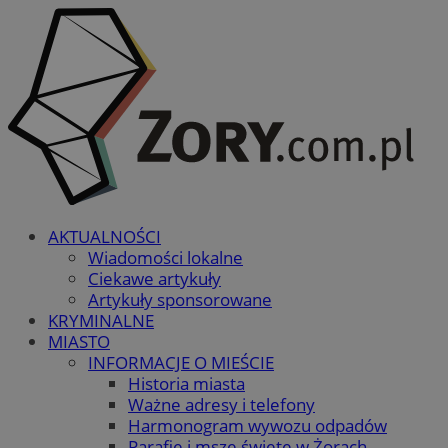
AKTUALNOŚCI
Wiadomości lokalne
Ciekawe artykuły
Artykuły sponsorowane
KRYMINALNE
MIASTO
INFORMACJE O MIEŚCIE
Historia miasta
Ważne adresy i telefony
Harmonogram wywozu odpadów
Parafie i msze święte w Żorach