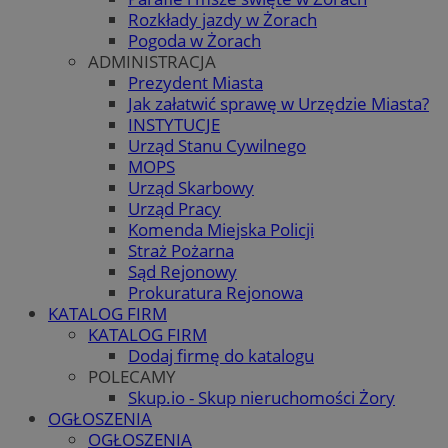
Rozkłady jazdy w Żorach
Pogoda w Żorach
ADMINISTRACJA
Prezydent Miasta
Jak załatwić sprawę w Urzędzie Miasta?
INSTYTUCJE
Urząd Stanu Cywilnego
MOPS
Urząd Skarbowy
Urząd Pracy
Komenda Miejska Policji
Straż Pożarna
Sąd Rejonowy
Prokuratura Rejonowa
KATALOG FIRM
KATALOG FIRM
Dodaj firmę do katalogu
POLECAMY
Skup.io - Skup nieruchomości Żory
OGŁOSZENIA
OGŁOSZENIA