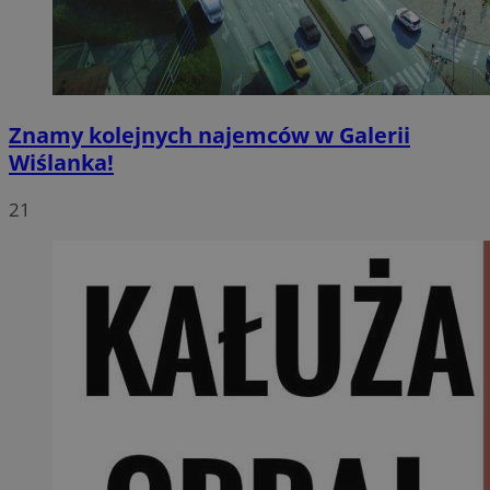
Znamy kolejnych najemców w Galerii
Wiślanka!
21