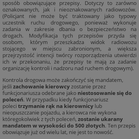
sposób obowiązujące przepisy. Dotyczy to zarówno
oznakowanych, jak i nieoznakowanych radiowozów.
(Policjant nie może być traktowany jako typowy
uczestnik ruchu drogowego, ponieważ wykonuje
zadania w zakresie dbania o bezpieczeństwo na
drogach. Modyfikacja tych przepisów przyda się
osobom, którym przeszkadza widok radiowozu
stojącego w miejscu zabronionym, a większa
przejrzystość intencji twórcy rozporządzenia utwierdzi
ich w przekonaniu, że przepisy te mają za zadanie
organizację kontroli i nadzoru nad ruchem drogowym).
Kontrola drogowa może zakończyć się mandatem,
jeśli
zachowanie kierowcy
zostanie przez
funkcjonariusza odebrane jako
niestosowanie się do
poleceń
. W przypadku kiedy funkcjonariusz
poleci
trzymanie rąk na kierownicy
lub
nieopuszczanie pojazdu, a kierowca nie wykona
któregokolwiek z tych poleceń,
zostanie ukarany
mandatem w wysokości do 500 złotych
. Ten przepis
obowiązuje już od wielu lat, nie jest to nowość.