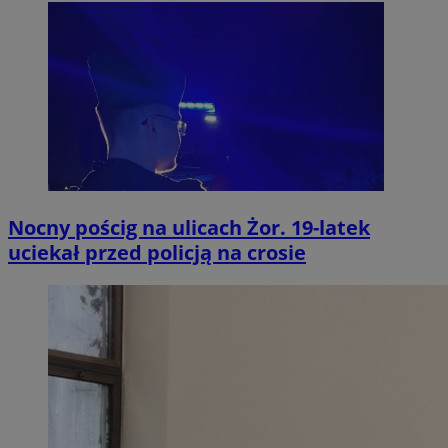
Nocny pościg na ulicach Żor. 19-latek
uciekał przed policją na crosie