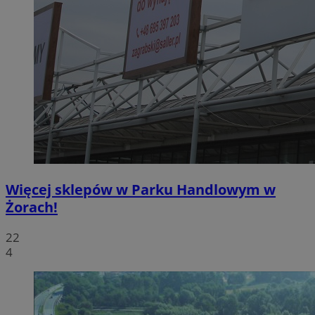
Więcej sklepów w Parku Handlowym w
Żorach!
22
4