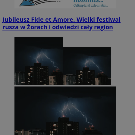
Jubileusz Fide et Amore. Wielki festiwal
rusza w Żorach i odwiedzi cały region