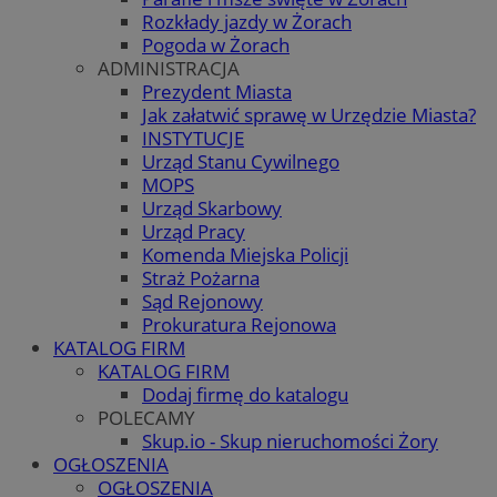
Rozkłady jazdy w Żorach
Pogoda w Żorach
ADMINISTRACJA
Prezydent Miasta
Jak załatwić sprawę w Urzędzie Miasta?
INSTYTUCJE
Urząd Stanu Cywilnego
MOPS
Urząd Skarbowy
Urząd Pracy
Komenda Miejska Policji
Straż Pożarna
Sąd Rejonowy
Prokuratura Rejonowa
KATALOG FIRM
KATALOG FIRM
Dodaj firmę do katalogu
POLECAMY
Skup.io - Skup nieruchomości Żory
OGŁOSZENIA
OGŁOSZENIA