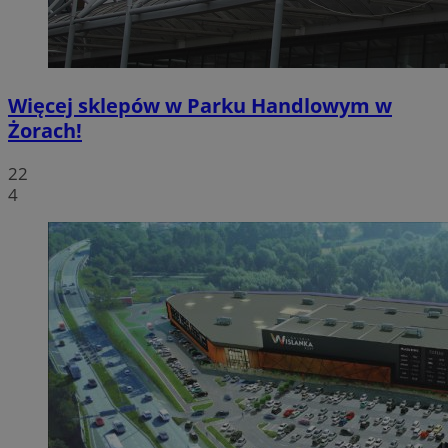
Więcej sklepów w Parku Handlowym w
Żorach!
22
4