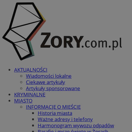
AKTUALNOŚCI
Wiadomości lokalne
Ciekawe artykuły
Artykuły sponsorowane
KRYMINALNE
MIASTO
INFORMACJE O MIEŚCIE
Historia miasta
Ważne adresy i telefony
Harmonogram wywozu odpadów
Parafie i msze święte w Żorach