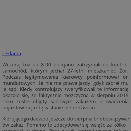
reklama
Wczoraj tuż po 8.00 policjanci zatrzymali do kontroli
samochód, którym jechał 27-letni mieszkaniec Żor.
Podczas legitymowania kierowcy poinformował on
mundurowych, że nie ma prawa jazdy, gdyż zabrał mu
je sąd. Kiedy kontrolujący zweryfikowali tę informację
okazało się, że faktycznie mężczyzna w sierpniu 2015
roku został objęty sądowym zakazem prowadzenia
pojazdów za jazdę w stanie nietrzeźwości.
Kierującego daewoo jeszcze do sierpnia br obowiązywał
ów zakaz. Pomimo to zdecydował się wsiąść za kółko i
wyruszyć w drogę. Przy okazji kontroli wyszło też na