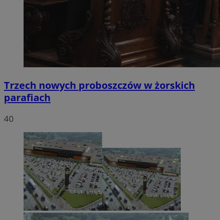
Trzech nowych proboszczów w żorskich
parafiach
40