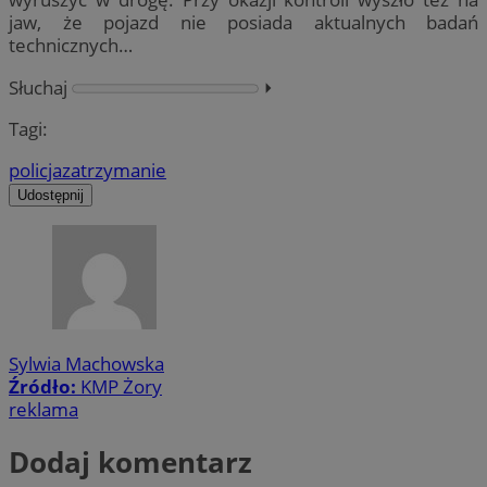
jaw, że pojazd nie posiada aktualnych badań
technicznych…
Słuchaj
⏵︎
Tagi:
policja
zatrzymanie
Udostępnij
Sylwia Machowska
Źródło:
KMP Żory
reklama
Dodaj komentarz