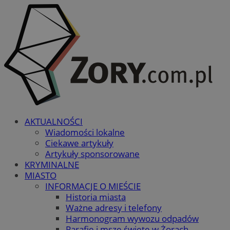
AKTUALNOŚCI
Wiadomości lokalne
Ciekawe artykuły
Artykuły sponsorowane
KRYMINALNE
MIASTO
INFORMACJE O MIEŚCIE
Historia miasta
Ważne adresy i telefony
Harmonogram wywozu odpadów
Parafie i msze święte w Żorach