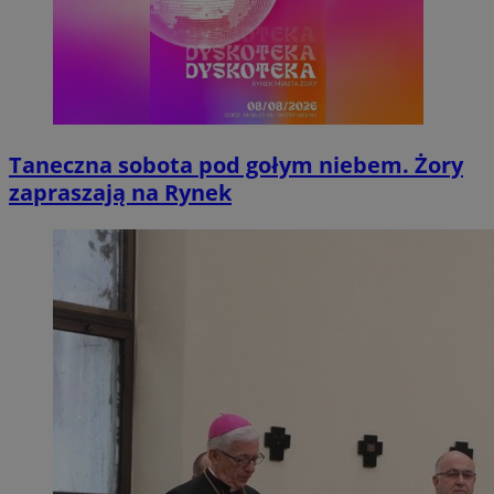
Taneczna sobota pod gołym niebem. Żory
zapraszają na Rynek