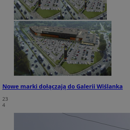
Nowe marki dołączają do Galerii Wiślanka
23
4