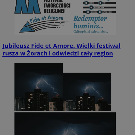
Jubileusz Fide et Amore. Wielki festiwal
rusza w Żorach i odwiedzi cały region