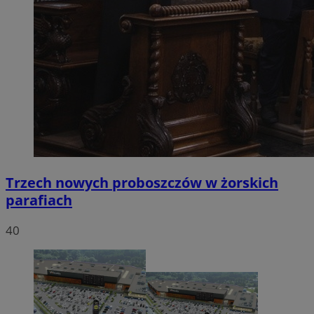
Trzech nowych proboszczów w żorskich
parafiach
40