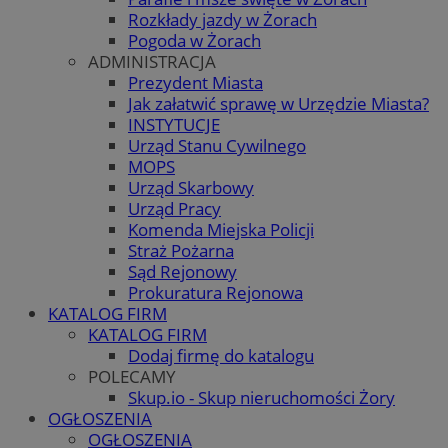
Rozkłady jazdy w Żorach
Pogoda w Żorach
ADMINISTRACJA
Prezydent Miasta
Jak załatwić sprawę w Urzędzie Miasta?
INSTYTUCJE
Urząd Stanu Cywilnego
MOPS
Urząd Skarbowy
Urząd Pracy
Komenda Miejska Policji
Straż Pożarna
Sąd Rejonowy
Prokuratura Rejonowa
KATALOG FIRM
KATALOG FIRM
Dodaj firmę do katalogu
POLECAMY
Skup.io - Skup nieruchomości Żory
OGŁOSZENIA
OGŁOSZENIA