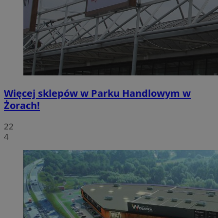
Więcej sklepów w Parku Handlowym w
Żorach!
22
4