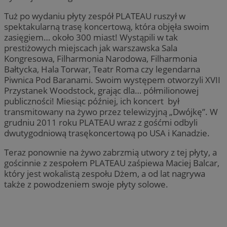
Tuż po wydaniu płyty zespół PLATEAU ruszył w
spektakularną trasę koncertową, która objęła swoim
zasięgiem… około 300 miast! Wystąpili w tak
prestiżowych miejscach jak warszawska Sala
Kongresowa, Filharmonia Narodowa, Filharmonia
Bałtycka, Hala Torwar, Teatr Roma czy legendarna
Piwnica Pod Baranami. Swoim występem otworzyli XVII
Przystanek Woodstock, grając dla… półmilionowej
publiczności! Miesiąc później, ich koncert był
transmitowany na żywo przez telewizyjną „Dwójkę”. W
grudniu 2011 roku PLATEAU wraz z gośćmi odbyli
dwutygodniową trasękoncertową po USA i Kanadzie.
Teraz ponownie na żywo zabrzmią utwory z tej płyty, a
gościnnie z zespołem PLATEAU zaśpiewa Maciej Balcar,
który jest wokalistą zespołu Dżem, a od lat nagrywa
także z powodzeniem swoje płyty solowe.