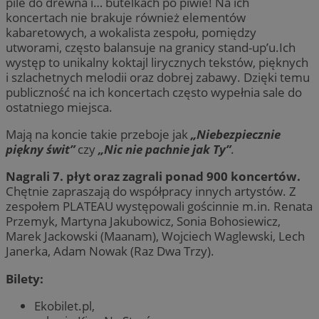
pile do drewna i… butelkach po piwie! Na ich
koncertach nie brakuje również elementów
kabaretowych, a wokalista zespołu, pomiędzy
utworami, często balansuje na granicy stand-up’u.Ich
występ to unikalny koktajl lirycznych tekstów, pięknych
i szlachetnych melodii oraz dobrej zabawy. Dzięki temu
publiczność na ich koncertach często wypełnia sale do
ostatniego miejsca.
Mają na koncie takie przeboje jak
„Niebezpiecznie
piękny świt”
czy
„Nic nie pachnie jak Ty”
.
Nagrali 7. płyt oraz zagrali ponad 900 koncertów.
Chętnie zapraszają do współpracy innych artystów. Z
zespołem PLATEAU występowali gościnnie m.in. Renata
Przemyk, Martyna Jakubowicz, Sonia Bohosiewicz,
Marek Jackowski (Maanam), Wojciech Waglewski, Lech
Janerka, Adam Nowak (Raz Dwa Trzy).
Bilety:
Ekobilet.pl,