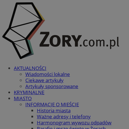
AKTUALNOŚCI
Wiadomości lokalne
Ciekawe artykuły
Artykuły sponsorowane
KRYMINALNE
MIASTO
INFORMACJE O MIEŚCIE
Historia miasta
Ważne adresy i telefony
Harmonogram wywozu odpadów
Parafie i msze święte w Żorach