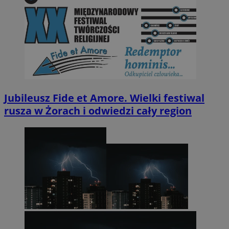
Jubileusz Fide et Amore. Wielki festiwal
rusza w Żorach i odwiedzi cały region