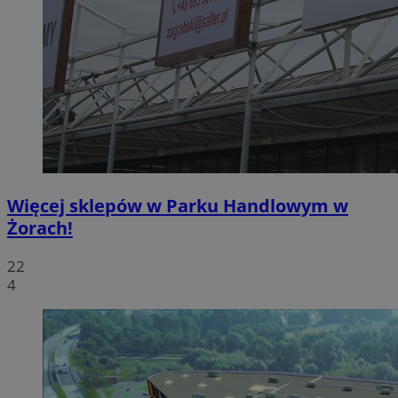
Więcej sklepów w Parku Handlowym w
Żorach!
22
4