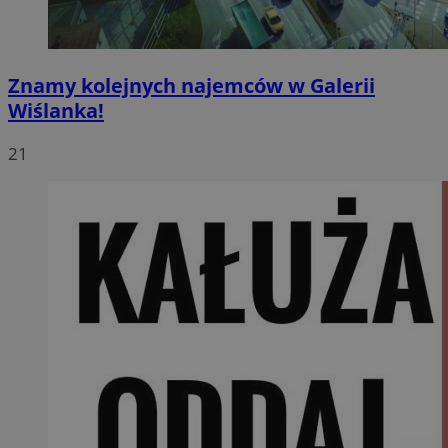
Znamy kolejnych najemców w Galerii
Wiślanka!
21