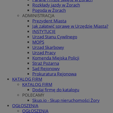
Rozkłady jazdy w Żorach
Pogoda w Żorach
ADMINISTRACJA
Prezydent Miasta
Jak załatwić sprawę w Urzędzie Miasta?
INSTYTUCJE
Urząd Stanu Cywilnego
MOPS
Urząd Skarbowy
Urząd Pracy
Komenda Miejska Policji
Straż Pożarna
Sąd Rejonowy
Prokuratura Rejonowa
KATALOG FIRM
KATALOG FIRM
Dodaj firmę do katalogu
POLECAMY
Skup.io - Skup nieruchomości Żory
OGŁOSZENIA
OGŁOSZENIA