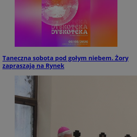
Taneczna sobota pod gołym niebem. Żory
zapraszają na Rynek