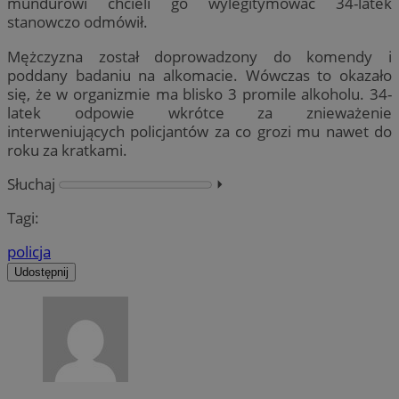
mundurowi chcieli go wylegitymować 34-latek
stanowczo odmówił.
Mężczyzna został doprowadzony do komendy i
poddany badaniu na alkomacie. Wówczas to okazało
się, że w organizmie ma blisko 3 promile alkoholu. 34-
latek odpowie wkrótce za znieważenie
interweniujących policjantów za co grozi mu nawet do
roku za kratkami.
Słuchaj
⏵︎
Tagi:
policja
Udostępnij