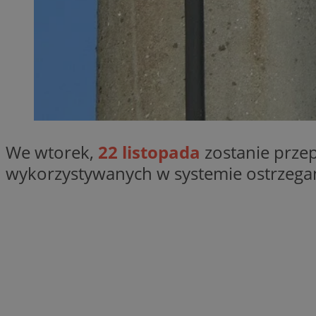
SessID
QeSessID
MvSessID
__cf_bm
suid
We wtorek,
22 listopada
zostanie prze
INGRESSCOOKIE
wykorzystywanych w systemie ostrzegan
euds
VISITOR_PRIVACY_