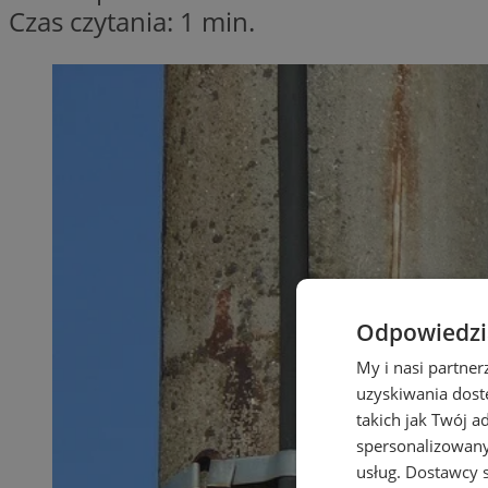
Czas czytania: 1 min.
Odpowiedzia
My i nasi partne
uzyskiwania dost
takich jak Twój a
spersonalizowanyc
usług.
Dostawcy s