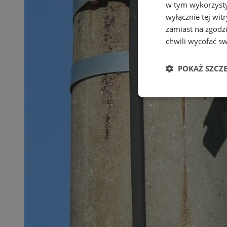
w tym wykorzysty
wyłącznie tej wi
zamiast na zgodz
chwili wycofać s
POKAŻ SZCZ
Niezbędne
Ni
Niezbędne pliki cook
zarządzanie kontem. 
Nazwa