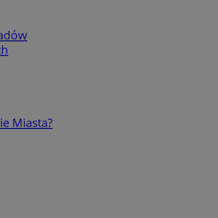
adów
ch
ie Miasta?