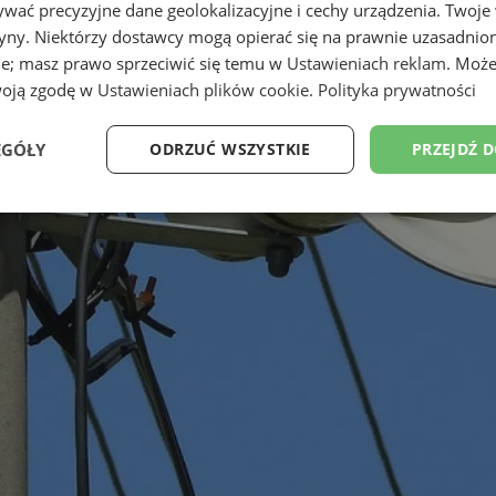
wać precyzyjne dane geolokalizacyjne i cechy urządzenia. Twoje
tryny. Niektórzy dostawcy mogą opierać się na prawnie uzasadnio
ie; masz prawo sprzeciwić się temu w
Ustawieniach reklam
. Może
woją zgodę w
Ustawieniach plików cookie
.
Polityka prywatności
EGÓŁY
ODRZUĆ WSZYSTKIE
PRZEJDŹ 
Wydajność
Targetowanie
Funkcjonalność
Ni
ezbędne
Wydajność
Targetowanie
Funkcjonalność
Niesklasyfikow
ie umożliwiają korzystanie z podstawowych funkcji strony internetowej, takich jak log
Bez niezbędnych plików cookie nie można prawidłowo korzystać ze strony internetowe
Okres
Provider
/
Domena
Opis
przechowywania