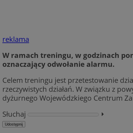
li_gc
reklama
CookieScriptConse
W ramach treningu, w godzinach pom
oznaczający odwołanie alarmu.
Nazwa
Celem treningu jest przetestowanie dzi
Nazwa
Nazwa
gid_CAESEEbgrCsX
rzeczywistych działań. W związku z po
_ga_L2744325BY
__mguid_
dyżurnego Wojewódzkiego Centrum Zar
tt_viewer
_ga
Słuchaj
⏵︎
DSID
Udostępnij
ADKUID