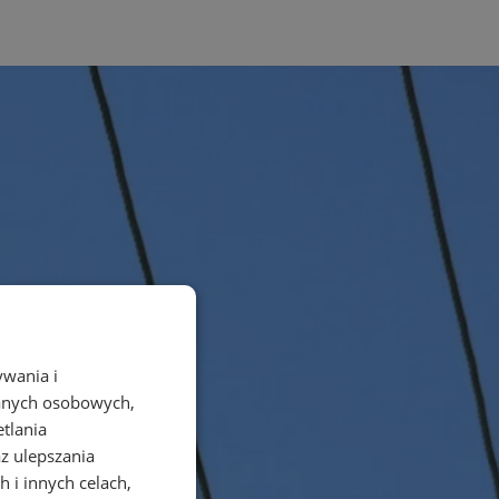
ywania i
danych osobowych,
etlania
az ulepszania
 i innych celach,