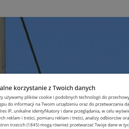
lne korzystanie z Twoich danych
rzy używamy plików cookie i podobnych technologii do przechow
ępu do informacji na Twoim urządzeniu oraz do przetwarzania 
dres IP, unikalne identyfikatory i dane przeglądania, w celu wyświ
h reklam i treści, pomiaru reklam i treści, analizy odbiorców or
tron trzecich (1845)
mogą również przetwarzać Twoje dane w tych