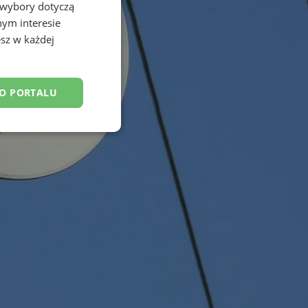
 wybory dotyczą
nym interesie
sz w każdej
DO PORTALU
esklasyfikowane
ane
owanie użytkownika i
j.