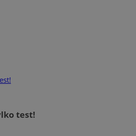
est!
lko test!