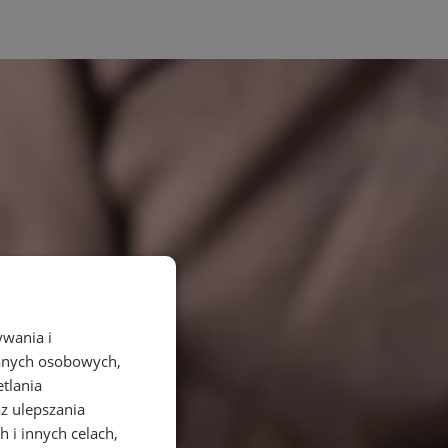
ywania i
danych osobowych,
etlania
az ulepszania
 i innych celach,