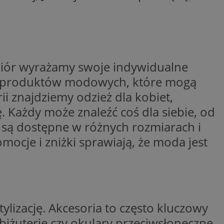
woich preferencji,
 z regulacjami
y gościa na
nych celów
ubiór wyrażamy swoje indywidualne
rzez usługę Cookie-
preferencji
nt produktów modowych, które mogą
 na pliki cookie.
ookie Cookie-
i znajdziemy odzież dla kobiet,
. Każdy może znaleźć coś dla siebie, od
y są dostępne w różnych rozmiarach i
ocje i zniżki sprawiają, że moda jest
lytics do
ookie jest używany
iewer”, aby pomóc
acznej identyfikacji
e widzisz w naszych
dostępu do strony
Analytics - co
ej, aby śledzić
anej usługi
e użytkowników i
rozróżniania
 konkretnej
. Pomaga w
e losowo
zyfrowany /
ta. Jest on
ylizację. Akcesoria to często kluczowy
izowanych
nie i służy do
eń użytkowników i
 sesji i kampanii
ry identyfikuje
 biżuterię czy okulary przeciwsłoneczne,
iu korzystania z