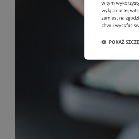
w tym wykorzysty
wyłącznie tej wi
zamiast na zgodz
chwili wycofać s
POKAŻ SZCZ
Niezbędne
Ni
Niezbędne pliki cook
zarządzanie kontem. 
Nazwa