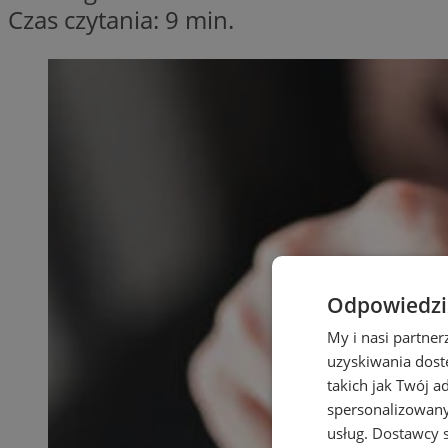
Czas czytania: 9 min.
Odpowiedzia
My i nasi partne
uzyskiwania dost
takich jak Twój a
spersonalizowanyc
usług.
Dostawcy s