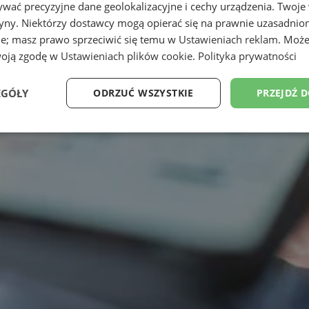
wać precyzyjne dane geolokalizacyjne i cechy urządzenia. Twoje
tryny. Niektórzy dostawcy mogą opierać się na prawnie uzasadnio
ie; masz prawo sprzeciwić się temu w
Ustawieniach reklam
. Może
woją zgodę w
Ustawieniach plików cookie
.
Polityka prywatności
EGÓŁY
ODRZUĆ WSZYSTKIE
PRZEJDŹ 
Wydajność
Targetowanie
Funkcjonalność
Ni
ezbędne
Wydajność
Targetowanie
Funkcjonalność
Niesklasyfikow
ie umożliwiają korzystanie z podstawowych funkcji strony internetowej, takich jak log
Bez niezbędnych plików cookie nie można prawidłowo korzystać ze strony internetowe
Okres
Provider
/
Domena
Opis
przechowywania