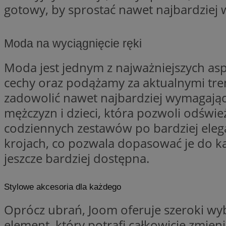
gotowy, by sprostać nawet najbardzi
li_gc
Moda na wyciągnięcie ręki
Moda jest jednym z najważniejszych asp
CookieScriptConse
cechy oraz podążamy za aktualnymi tr
zadowolić nawet najbardziej wymagający
mężczyzn i dzieci, która pozwoli odświe
codziennych zestawów po bardziej elega
Nazwa
Nazwa
krojach, co pozwala dopasować je do ka
Nazwa
gid_CAESEEbgrCsX
jeszcze bardziej dostępna.
_ga_L2744325BY
__mguid_
tt_viewer
_ga
Stylowe akcesoria dla każdego
DSID
Oprócz ubrań, Joom oferuje szeroki wybó
ADKUID
element, który potrafi całkowicie zmieni