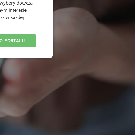
 wybory dotyczą
nym interesie
sz w każdej
DO PORTALU
esklasyfikowane
ane
owanie użytkownika i
j.