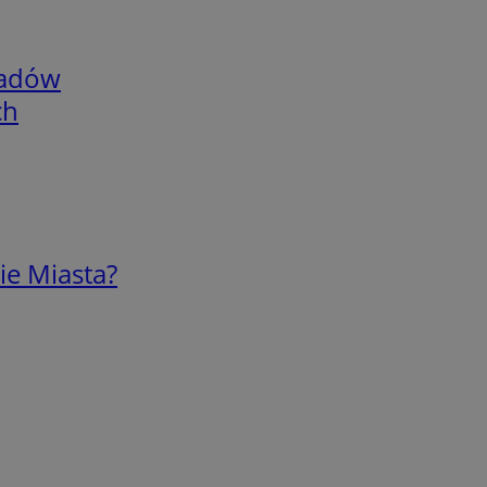
adów
ch
ie Miasta?