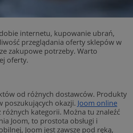
entyfikator sesji.
entyfikator sesji.
entyfikator sesji.
 dobie internetu, kupowanie ubrań,
niania ludzi i
trony internetowej,
e ważnych raportów
żliwość przeglądania oferty sklepów w
ryny internetowej.
asze zakupowe potrzeby. Warto
 identyfikatora
j oferty.
erów obsługuje
ekście
lu optymalizacji
 do przechowywania
duktów od różnych dostawców. Produkty
niu do usług
e, czy użytkownik
w poszukujących okazji.
Joom online
enia lub reklamy.
różnych kategorii. Można tu znaleźć
nformacje o zgodzie
ncjach dotyczących
ia Joom, to prostota obsługi i
ia z witryny.
olityki prywatności
mobilnej, Joom jest zawsze pod ręką,
ich przestrzeganie
temu użytkownik nie