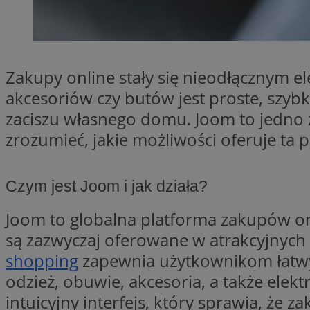
SessID
QeSessID
MvSessID
Zakupy online stały się nieodłącznym 
__cf_bm
akcesoriów czy butów jest proste, szyb
zaciszu własnego domu. Joom to jedno 
suid
zrozumieć, jakie możliwości oferuje ta p
INGRESSCOOKIE
Czym jest Joom i jak działa?
euds
Joom to globalna platforma zakupów on
są zazwyczaj oferowane w atrakcyjnych
shopping
zapewnia użytkownikom łatwy 
VISITOR_PRIVACY_
odzież, obuwie, akcesoria, a także elek
intuicyjny interfejs, który sprawia, że 