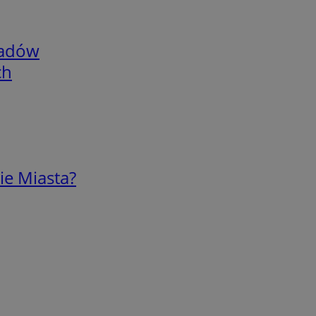
adów
ch
ie Miasta?