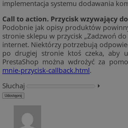
implementacja systemu dodawania kom
Call to action. Przycisk wzywający do
li_gc
Podobnie jak opisy produktów powinny
stronie sklepu w przycisk „Zadzwoń do
CookieScriptConse
internet. Niektórzy potrzebują odpowied
po drugiej stronie ktoś czeka, aby
PrestaShop można wdrożyć za pomo
mnie-przycisk-callback.html
.
Nazwa
Nazwa
Nazwa
gid_CAESEEbgrCsX
Słuchaj
⏵︎
_ga_L2744325BY
__mguid_
tt_viewer
Udostępnij
_ga
DSID
ADKUID