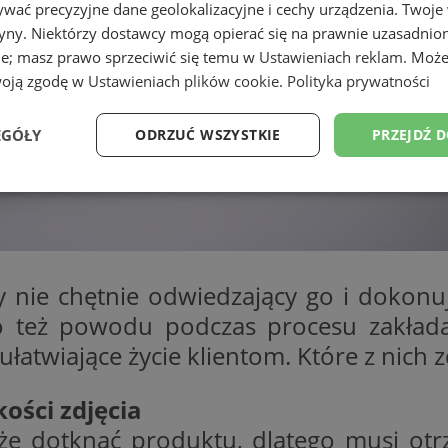
wać precyzyjne dane geolokalizacyjne i cechy urządzenia. Twoje
tryny. Niektórzy dostawcy mogą opierać się na prawnie uzasadnio
ie; masz prawo sprzeciwić się temu w
Ustawieniach reklam
. Może
woją zgodę w
Ustawieniach plików cookie
.
Polityka prywatności
EGÓŁY
ODRZUĆ WSZYSTKIE
PRZEJDŹ 
Wydajność
Targetowanie
Funkcjonalność
Ni
 nie chętnie odwiedzający go i dokonuj
o też powodu podczas procesu zakłada
ezbędne
Wydajność
Targetowanie
Funkcjonalność
Niesklasyfikow
ułatwiające życie klientom. Które z ni
ie umożliwiają korzystanie z podstawowych funkcji strony internetowej, takich jak log
Bez niezbędnych plików cookie nie można prawidłowo korzystać ze strony internetowe
ości zdjęcia
Okres
Provider
/
Domena
Opis
że dotknąć produktu, dlatego musi ot
przechowywania