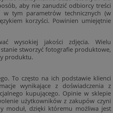
osób, aby nie zanudzić odbiorcy treści
entyfikator sesji.
w, w tym parametrów technicznych (w
entyfikator sesji.
zykiem korzyści. Powinien umiejętnie
entyfikator sesji.
niania ludzi i
trony internetowej,
e ważnych raportów
ryny internetowej.
ć wysokiej jakości zdjęcia. Wielu
 identyfikatora
w stanie stworzyć fotografie produktowe,
ty produktu.
erów obsługuje
ekście
lu optymalizacji
o. To często na ich podstawie klienci
 do przechowywania
niu do usług
macje wynikające z doświadczenia z
e, czy użytkownik
enia lub reklamy.
jalnego kupującego. Opinie w sklepie
nformacje o zgodzie
ncjach dotyczących
owolenie użytkowników z zakupów czyni
ia z witryny.
olityki prywatności
y moduł, dzięki któremu możliwa jest
ich przestrzeganie
temu użytkownik nie