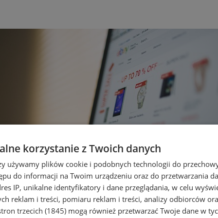
lne korzystanie z Twoich danych
rzy używamy plików cookie i podobnych technologii do przechow
ępu do informacji na Twoim urządzeniu oraz do przetwarzania 
dres IP, unikalne identyfikatory i dane przeglądania, w celu wyświ
h reklam i treści, pomiaru reklam i treści, analizy odbiorców or
tron trzecich (1845)
mogą również przetwarzać Twoje dane w tych