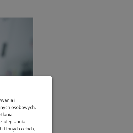
ywania i
danych osobowych,
etlania
az ulepszania
 i innych celach,