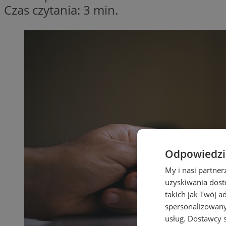
Czas czytania: 3 min.
Odpowiedzia
My i nasi partne
uzyskiwania dost
takich jak Twój a
spersonalizowanyc
usług.
Dostawcy s