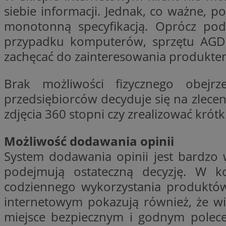
siebie informacji. Jednak, co ważne, 
SessID
monotonną specyfikacją. Oprócz pod
QeSessID
przypadku komputerów, sprzętu AGD i
MvSessID
zachęcać do zainteresowania produktem
__cf_bm
Brak możliwości fizycznego obejr
suid
przedsiębiorców decyduje się na zleceni
zdjęcia 360 stopni czy zrealizować krótk
INGRESSCOOKIE
Możliwość dodawania opinii
System dodawania opinii jest bardzo 
euds
podejmują ostateczną decyzję. W k
codziennego wykorzystania produktów
VISITOR_PRIVACY_
internetowym pokazują również, że wi
miejsce bezpiecznym i godnym polec