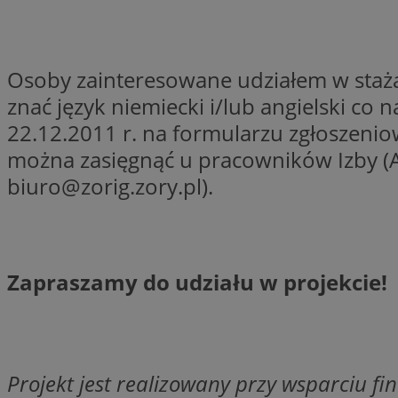
li_gc
Osoby zainteresowane udziałem w staża
znać język niemiecki i/lub angielski 
CookieScriptConse
22.12.2011 r. na formularzu zgłoszeni
można zasięgnąć u pracowników Izby (Ale
biuro@zorig.zory.pl
).
Nazwa
Nazwa
Nazwa
gid_CAESEEbgrCsX
_ga_L2744325BY
Zapraszamy do udziału w projekcie!
__mguid_
tt_viewer
_ga
DSID
Projekt jest realizowany przy wsparciu f
ADKUID