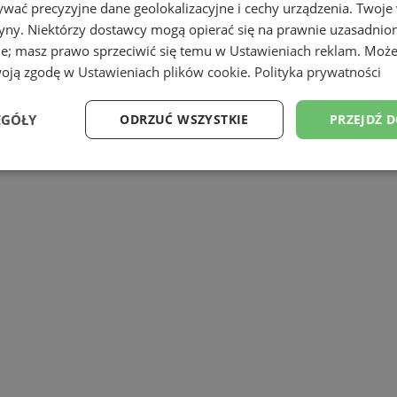
ku życia) pochodzących z województw
wać precyzyjne dane geolokalizacyjne i cechy urządzenia. Twoje
tryny. Niektórzy dostawcy mogą opierać się na prawnie uzasadnio
ie; masz prawo sprzeciwić się temu w
Ustawieniach reklam
. Może
woją zgodę w
Ustawieniach plików cookie
.
Polityka prywatności
EGÓŁY
ODRZUĆ WSZYSTKIE
PRZEJDŹ 
Wydajność
Targetowanie
Funkcjonalność
Ni
ezbędne
Wydajność
Targetowanie
Funkcjonalność
Niesklasyfikow
ie umożliwiają korzystanie z podstawowych funkcji strony internetowej, takich jak log
Bez niezbędnych plików cookie nie można prawidłowo korzystać ze strony internetowe
Okres
Provider
/
Domena
Opis
przechowywania