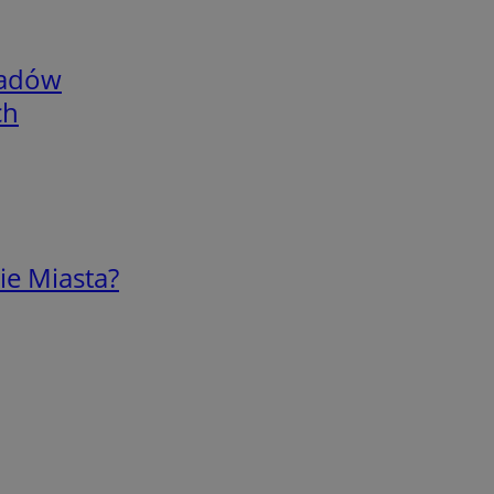
adów
ch
ie Miasta?