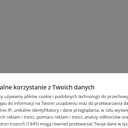
lne korzystanie z Twoich danych
rzy używamy plików cookie i podobnych technologii do przechow
ępu do informacji na Twoim urządzeniu oraz do przetwarzania 
dres IP, unikalne identyfikatory i dane przeglądania, w celu wyświ
bór do projektu "Wspieranie mobilno
h reklam i treści, pomiaru reklam i treści, analizy odbiorców or
t do pracowników MŚP oraz osób prow
tron trzecich (1845)
mogą również przetwarzać Twoje dane w tych