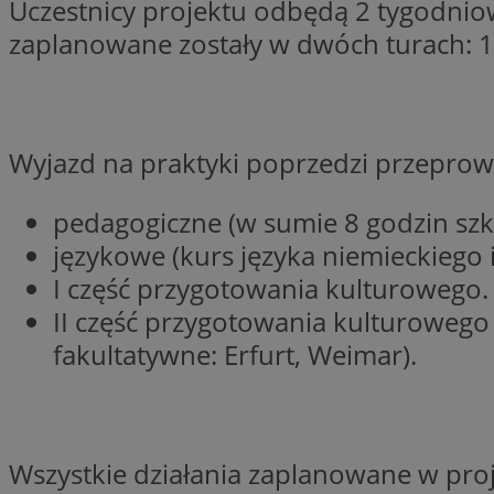
Uczestnicy projektu odbędą 2 tygodnio
SessID
zaplanowane zostały w dwóch turach: 11
QeSessID
MvSessID
__cf_bm
Wyjazd na praktyki poprzedzi przepro
suid
pedagogiczne (w sumie 8 godzin szko
językowe (kurs języka niemieckiego i
INGRESSCOOKIE
I część przygotowania kulturowego.
II część przygotowania kulturowego
euds
fakultatywne: Erfurt, Weimar).
VISITOR_PRIVACY_
Wszystkie działania zaplanowane w pro