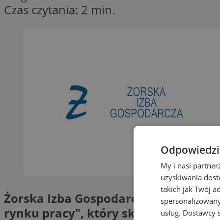
Czas czytania: 2 min.
Odpowiedzia
My i nasi partne
uzyskiwania dost
takich jak Twój a
Żorska Izba Gospodarcza ogłasza na
spersonalizowanyc
rynku pracy", który skierowany jes
usług.
Dostawcy s