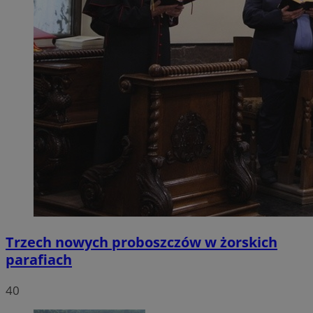
Trzech nowych proboszczów w żorskich
parafiach
40