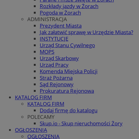
Rozkłady jazdy w Żorach
Pogoda w Żorach
ADMINISTRACJA
Prezydent Miasta
Jak załatwić sprawę w Urzędzie Miasta?
INSTYTUCJE
Urząd Stanu Cywilnego
MOPS
Urząd Skarbowy
Urząd Pracy
Komenda Miejska Policji
Straż Pożarna
Sąd Rejonowy
Prokuratura Rejonowa
KATALOG FIRM
KATALOG FIRM
Dodaj firmę do katalogu
POLECAMY
Skup.io - Skup nieruchomości Żory
OGŁOSZENIA
OGŁOSZENIA