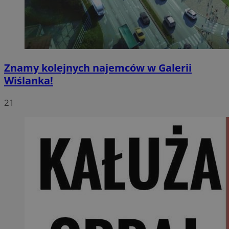
Znamy kolejnych najemców w Galerii
Wiślanka!
21