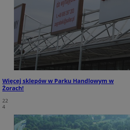
Więcej sklepów w Parku Handlowym w
Żorach!
22
4