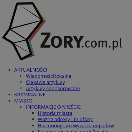
AKTUALNOŚCI
Wiadomości lokalne
Ciekawe artykuły
Artykuły sponsorowane
KRYMINALNE
MIASTO
INFORMACJE O MIEŚCIE
Historia miasta
Ważne adresy i telefony
Harmonogram wywozu odpadów
Parafie i msze święte w Żorach