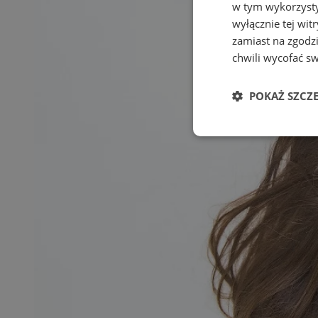
w tym wykorzysty
wyłącznie tej wi
zamiast na zgodz
chwili wycofać s
POKAŻ SZCZ
Niezbędne
Ni
Niezbędne pliki cook
zarządzanie kontem. 
Nazwa