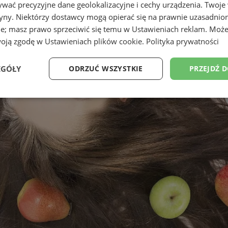
wać precyzyjne dane geolokalizacyjne i cechy urządzenia. Twoje
tryny. Niektórzy dostawcy mogą opierać się na prawnie uzasadnio
ie; masz prawo sprzeciwić się temu w
Ustawieniach reklam
. Może
woją zgodę w
Ustawieniach plików cookie
.
Polityka prywatności
EGÓŁY
ODRZUĆ WSZYSTKIE
PRZEJDŹ 
Wydajność
Targetowanie
Funkcjonalność
Ni
ezbędne
Wydajność
Targetowanie
Funkcjonalność
Niesklasyfikow
ie umożliwiają korzystanie z podstawowych funkcji strony internetowej, takich jak log
Bez niezbędnych plików cookie nie można prawidłowo korzystać ze strony internetowe
Okres
Provider
/
Domena
Opis
przechowywania