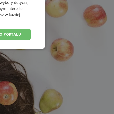
 wybory dotyczą
nym interesie
sz w każdej
DO PORTALU
esklasyfikowane
ane
owanie użytkownika i
j.