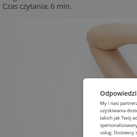
Czas czytania: 6 min.
Odpowiedzia
My i nasi partne
uzyskiwania dost
takich jak Twój a
spersonalizowanyc
usług.
Dostawcy s