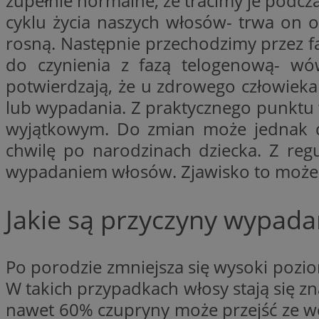
zupełnie normalne, że tracimy je podcz
cyklu życia naszych włosów- trwa on 
rosną. Następnie przechodzimy przez 
li_gc
do czynienia z fazą telogenową- w
potwierdzają, że u zdrowego człowieka
CookieScriptConse
lub wypadania. Z praktycznego punktu
wyjątkowym. Do zmian może jednak do
chwilę po narodzinach dziecka. Z re
wypadaniem włosów. Zjawisko to może
Nazwa
Nazwa
Nazwa
gid_CAESEEbgrCsX
Jakie są przyczyny wypada
_ga_L2744325BY
__mguid_
tt_viewer
_ga
Po porodzie zmniejsza się wysoki pozi
DSID
W takich przypadkach włosy stają się zn
nawet 60% czupryny może przejść ze wc
ADKUID