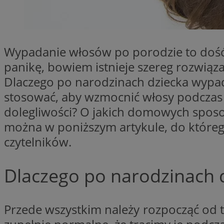
SessID
QeSessID
MvSessID
Wypadanie włosów po porodzie to dość 
__cf_bm
panikę, bowiem istnieje szereg rozwiąz
Dlaczego po narodzinach dziecka wypada
suid
stosować, aby wzmocnić włosy podczas
dolegliwości? O jakich domowych sposo
INGRESSCOOKIE
można w poniższym artykule, do któreg
czytelników.
euds
Dlaczego po narodzinach 
VISITOR_PRIVACY_
Przede wszystkim należy rozpocząć od t