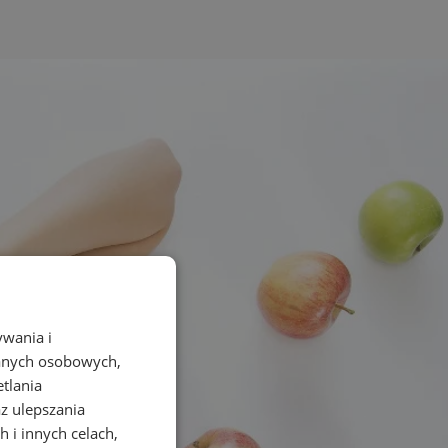
ywania i
danych osobowych,
etlania
az ulepszania
 i innych celach,