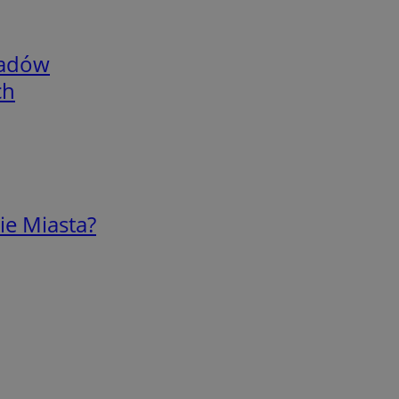
adów
ch
ie Miasta?