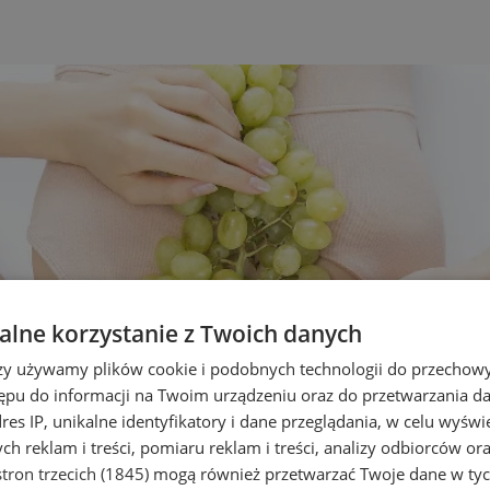
lne korzystanie z Twoich danych
rzy używamy plików cookie i podobnych technologii do przechow
ępu do informacji na Twoim urządzeniu oraz do przetwarzania 
dres IP, unikalne identyfikatory i dane przeglądania, w celu wyświ
h reklam i treści, pomiaru reklam i treści, analizy odbiorców or
tron trzecich (1845)
mogą również przetwarzać Twoje dane w tych