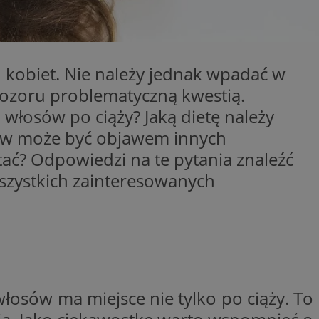
entyfikator sesji.
entyfikator sesji.
entyfikator sesji.
kobiet. Nie należy jednak wpadać w
niania ludzi i
trony internetowej,
pozoru problematyczną kwestią.
e ważnych raportów
ryny internetowej.
włosów po ciąży? Jaką dietę należy
 identyfikatora
sów może być objawem innych
ć? Odpowiedzi na te pytania znaleźć
erów obsługuje
szystkich zainteresowanych
ekście
lu optymalizacji
 do przechowywania
niu do usług
e, czy użytkownik
enia lub reklamy.
nformacje o zgodzie
ncjach dotyczących
ia z witryny.
łosów ma miejsce nie tylko po ciąży. To
olityki prywatności
ich przestrzeganie
temu użytkownik nie