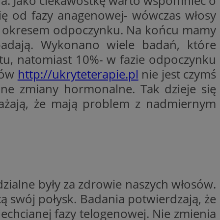
cia. Jako ciekawostkę warto wspomnieć o
woich preferencji,
się od fazy anagenowej- wówczas włosy
 z regulacjami
nym okresem odpoczynku. Na końcu mamy
y gościa na
adają. Wykonano wiele badań, które
nych celów
stu, natomiast 10%- w fazie odpoczynku
rzez usługę Cookie-
sów
http://ukryteterapie.pl
nie jest czymś
preferencji
 na pliki cookie.
ookie Cookie-
ne zmiany hormonalne. Tak dzieje się
ważają, że mają problem z nadmiernym
lytics do
ookie jest używany
iewer”, aby pomóc
acznej identyfikacji
e widzisz w naszych
dostępu do strony
Analytics - co
ej, aby śledzić
anej usługi
zialne były za zdrowie naszych włosów.
e użytkowników i
rozróżniania
 konkretnej
. Pomaga w
e losowo
zyfrowany /
cą swój połysk. Badania potwierdzają, że
ta. Jest on
izowanych
nie i służy do
chcianej fazy telogenowej. Nie zmienia
eń użytkowników i
 sesji i kampanii
ry identyfikuje
iu korzystania z