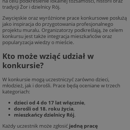
na celu podkreślenie lokalnej tożsamości, historii oraz
tradycji Żor i dzielnicy Rój.
Zwycięskie oraz wyróżnione prace konkursowe posłużą
jako inspiracja do przygotowania profesjonalnego
projektu muralu. Organizatorzy podkreślają, że celem
konkursu jest także integracja mieszkańców oraz
popularyzacja wiedzy o mieście.
Kto może wziąć udział w
konkursie?
W konkursie mogą uczestniczyć zarówno dzieci,
młodzież, jak i dorośli. Prace będą oceniane w trzech
kategoriach:
dzieci od 4 do 17 lat włącznie
,
dorośli od 18. roku życia
,
mieszkańcy dzielnicy Rój
.
Każdy uczestnik może zgłosić
jedną pracę