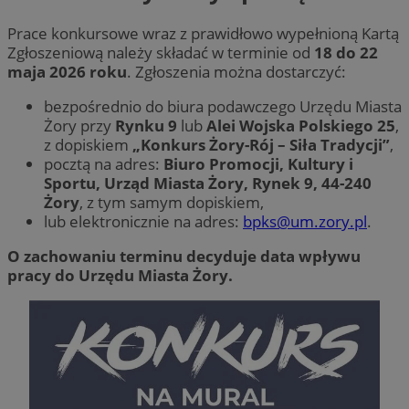
Prace konkursowe wraz z prawidłowo wypełnioną Kartą
Zgłoszeniową należy składać w terminie od
18 do 22
maja 2026 roku
. Zgłoszenia można dostarczyć:
bezpośrednio do biura podawczego Urzędu Miasta
Żory przy
Rynku 9
lub
Alei Wojska Polskiego 25
,
z dopiskiem
„Konkurs Żory-Rój – Siła Tradycji”
,
pocztą na adres:
Biuro Promocji, Kultury i
Sportu, Urząd Miasta Żory, Rynek 9, 44-240
Żory
, z tym samym dopiskiem,
lub elektronicznie na adres:
bpks@um.zory.pl
.
O zachowaniu terminu decyduje data wpływu
pracy do Urzędu Miasta Żory.