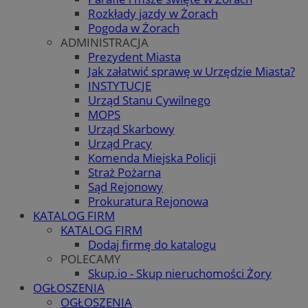
Rozkłady jazdy w Żorach
Pogoda w Żorach
ADMINISTRACJA
Prezydent Miasta
Jak załatwić sprawę w Urzędzie Miasta?
INSTYTUCJE
Urząd Stanu Cywilnego
MOPS
Urząd Skarbowy
Urząd Pracy
Komenda Miejska Policji
Straż Pożarna
Sąd Rejonowy
Prokuratura Rejonowa
KATALOG FIRM
KATALOG FIRM
Dodaj firmę do katalogu
POLECAMY
Skup.io - Skup nieruchomości Żory
OGŁOSZENIA
OGŁOSZENIA