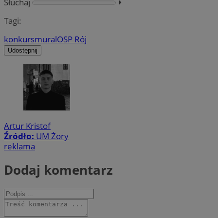
Słuchaj
⏵︎
Tagi:
konkurs
mural
OSP Rój
Udostępnij
Artur Kristof
Źródło:
UM Żory
reklama
Dodaj komentarz