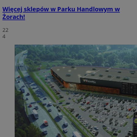
Więcej sklepów w Parku Handlowym w
Żorach!
22
4