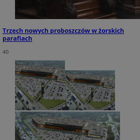
Trzech nowych proboszczów w żorskich
parafiach
40