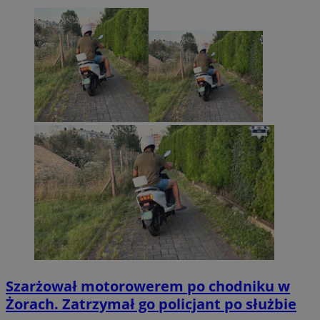
Szarżował motorowerem po chodniku w
Żorach. Zatrzymał go policjant po służbie