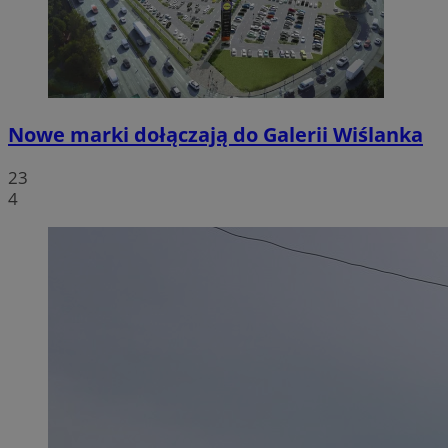
Nowe marki dołączają do Galerii Wiślanka
23
4