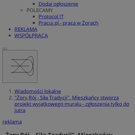
Dodaj ogłoszenie
POLECAMY
Protocol IT
Pracuj.pl - praca w Żorach
REKLAMA
WSPÓŁPRACA
Wiadomości lokalne
"Żory Rój - Siła Tradycji". Mieszkańcy stworzą
projekt wyjątkowego muralu - zgłoszenia tylko do
jutra
reklama
„Żory Rój – Siła Tradycji”. Mieszkańcy