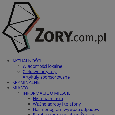
AKTUALNOŚCI
Wiadomości lokalne
Ciekawe artykuły
Artykuły sponsorowane
KRYMINALNE
MIASTO
INFORMACJE O MIEŚCIE
Historia miasta
Ważne adresy i telefony
Harmonogram wywozu odpadów
Parafie i msze święte w Żorach