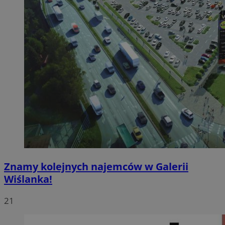
Znamy kolejnych najemców w Galerii
Wiślanka!
21