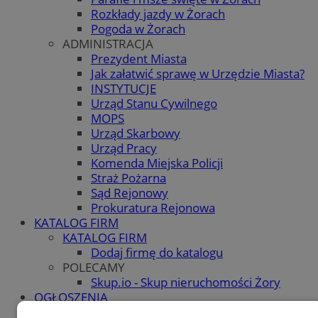
Rozkłady jazdy w Żorach
Pogoda w Żorach
ADMINISTRACJA
Prezydent Miasta
Jak załatwić sprawę w Urzędzie Miasta?
INSTYTUCJE
Urząd Stanu Cywilnego
MOPS
Urząd Skarbowy
Urząd Pracy
Komenda Miejska Policji
Straż Pożarna
Sąd Rejonowy
Prokuratura Rejonowa
KATALOG FIRM
KATALOG FIRM
Dodaj firmę do katalogu
POLECAMY
Skup.io - Skup nieruchomości Żory
OGŁOSZENIA
OGŁOSZENIA