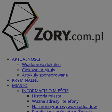
AKTUALNOŚCI
Wiadomości lokalne
Ciekawe artykuły
Artykuły sponsorowane
KRYMINALNE
MIASTO
INFORMACJE O MIEŚCIE
Historia miasta
Ważne adresy i telefony
Harmonogram wywozu odpadów
Parafie i msze święte w Żorach