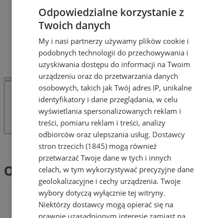
Dodaj ogłoszenie
Odpowiedzialne korzystanie z
POLECAMY
Twoich danych
Protocol IT
Pracuj.pl - praca w Żorach
My i nasi partnerzy używamy plików cookie i
REKLAMA
podobnych technologii do przechowywania i
WSPÓŁPRACA
uzyskiwania dostępu do informacji na Twoim
urządzeniu oraz do przetwarzania danych
osobowych, takich jak Twój adres IP, unikalne
identyfikatory i dane przeglądania, w celu
wyświetlania spersonalizowanych reklam i
treści, pomiaru reklam i treści, analizy
odbiorców oraz ulepszania usług.
Dostawcy
stron trzecich (1845)
mogą również
Tag: OSP Rój
przetwarzać Twoje dane w tych i innych
OSP Rój (1)
celach, w tym wykorzystywać precyzyjne dane
geolokalizacyjne i cechy urządzenia. Twoje
wybory dotyczą wyłącznie tej witryny.
Niektórzy dostawcy mogą opierać się na
prawnie uzasadnionym interesie zamiast na