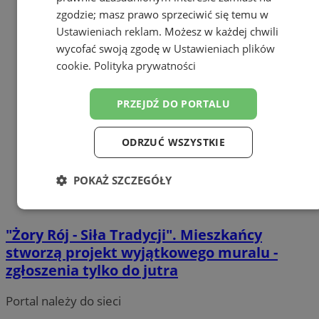
zgodzie; masz prawo sprzeciwić się temu w
Ustawieniach reklam
. Możesz w każdej chwili
wycofać swoją zgodę w
Ustawieniach plików
cookie
.
Polityka prywatności
PRZEJDŹ DO PORTALU
ODRZUĆ WSZYSTKIE
POKAŻ SZCZEGÓŁY
Niezbędne
Wydajność
Targetowanie
"Żory Rój - Siła Tradycji". Mieszkańcy
stworzą projekt wyjątkowego muralu -
Funkcjonalność
Niesklasyfikowane
zgłoszenia tylko do jutra
Portal należy do sieci