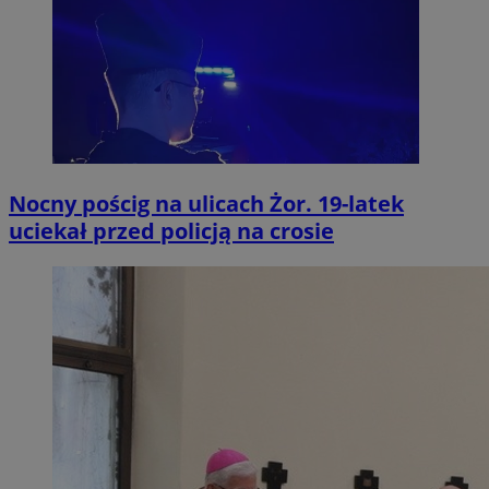
Nocny pościg na ulicach Żor. 19-latek
uciekał przed policją na crosie