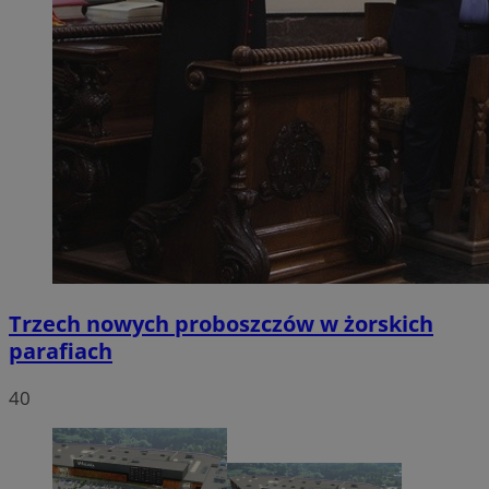
Trzech nowych proboszczów w żorskich
parafiach
40