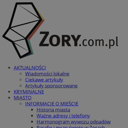
AKTUALNOŚCI
Wiadomości lokalne
Ciekawe artykuły
Artykuły sponsorowane
KRYMINALNE
MIASTO
INFORMACJE O MIEŚCIE
Historia miasta
Ważne adresy i telefony
Harmonogram wywozu odpadów
Parafie i msze święte w Żorach