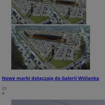
Nowe marki dołączają do Galerii Wiślanka
23
4