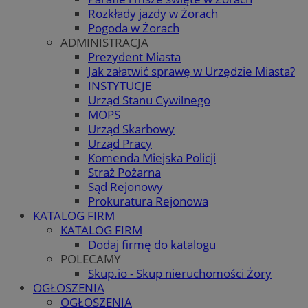
Rozkłady jazdy w Żorach
Pogoda w Żorach
ADMINISTRACJA
Prezydent Miasta
Jak załatwić sprawę w Urzędzie Miasta?
INSTYTUCJE
Urząd Stanu Cywilnego
MOPS
Urząd Skarbowy
Urząd Pracy
Komenda Miejska Policji
Straż Pożarna
Sąd Rejonowy
Prokuratura Rejonowa
KATALOG FIRM
KATALOG FIRM
Dodaj firmę do katalogu
POLECAMY
Skup.io - Skup nieruchomości Żory
OGŁOSZENIA
OGŁOSZENIA