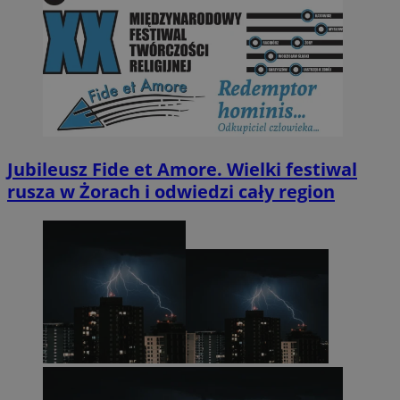
Jubileusz Fide et Amore. Wielki festiwal
rusza w Żorach i odwiedzi cały region